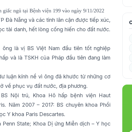
iấc ngủ tại Bệnh viện 199 vào ngày 9/11/2022
TP Đà Nẵng và các tỉnh lân cận được tiếp xúc,
C
c tài danh, hết lòng cống hiến cho đất nước.
ông là vị BS Việt Nam đầu tiên tốt nghiệp
 hấp và là TSKH của Pháp đầu tiên đang làm
dư luận kính nể vì ông đã khước từ những cơ
trở về phục vụ đất nước, địa phương.
BS Nội trú, Khoa Hô hấp bệnh viện Haut
ris. Năm 2007 – 2017: BS chuyên khoa Phổi
ọc Y khoa Paris Descartes.
 Penn State; Khoa Dị ứng Miễn dịch – Y học