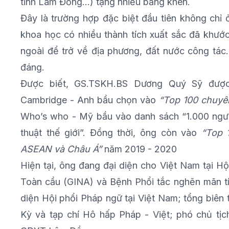
tỉnh Lâm Đồng…) tặng nhiều bằng khen.
Đây là trường hợp đặc biệt đầu tiên không ch
khoa học có nhiều thành tích xuất sắc đã khước
ngoài để trở về địa phương, đất nước công tá
đáng.
Được biết, GS.TSKH.BS Dương Quý Sỹ được
Cambridge - Anh bầu chọn vào
“Top 100 chuyên
Who’s who - Mỹ bầu vào danh sách “1.000 ngườ
thuật thế giới”. Đồng thời, ông còn vào
“Top 
ASEAN và Châu Á”
năm 2019 - 2020
Hiện tại, ông đang đại diện cho Việt Nam tại 
Toàn cầu (GINA) và Bệnh Phổi tắc nghẽn mãn tí
diện Hội phổi Pháp ngữ tại Việt Nam; tổng biê
Kỳ và tạp chí Hô hấp Pháp - Việt; phó chủ tịc