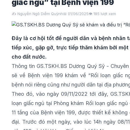
giấc ngủ” tại Bệnh viện 199
✍️ Nguyễn Ngô Diễm Quỳnh
📅 01/06/2025
👁️
185
lượt xem
Đây là cơ hội tốt để người dân và bệnh nhân t
tiếp xúc, gặp gỡ, trực tiếp thăm khám bởi một
cho đất nước.
Thông tin GS.TSKH.BS Dương Quý Sỹ - Chuyên g
sẽ về Bệnh viện 199 khám về “Rối loạn giấc 
bệnh nói riêng cũng như người dân tại địa phương
Theo đó, vào ngày 09/11/2022 tới đây, GS.TSK
loạn giấc ngủ tại Phòng khám Rối loạn giấc ngủ
11 tầng của Bệnh viện 199, được thiết kế không g
đại. Trước đó một ngày, vào lúc 14h ngày 08/1