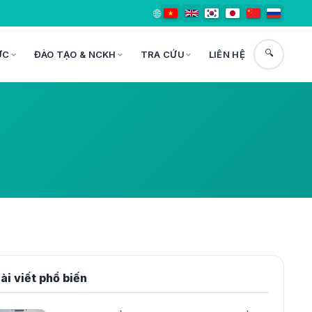
🌐
🔍
ỨC
ĐÀO TẠO & NCKH
TRA CỨU
LIÊN HỆ
ài viết phổ biến