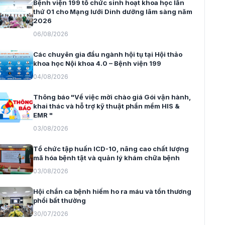
Bệnh viện 199 tổ chức sinh hoạt khoa học lần
thứ 01 cho Mạng lưới Dinh dưỡng lâm sàng năm
2026
06/08/2026
Các chuyên gia đầu ngành hội tụ tại Hội thảo
khoa học Nội khoa 4.0 – Bệnh viện 199
04/08/2026
Thông báo "Về việc mời chào giá Gói vận hành,
khai thác và hỗ trợ kỹ thuật phần mềm HIS &
EMR "
03/08/2026
Tổ chức tập huấn ICD-10, nâng cao chất lượng
mã hóa bệnh tật và quản lý khám chữa bệnh
03/08/2026
Hội chẩn ca bệnh hiếm ho ra máu và tổn thương
phổi bất thường
30/07/2026