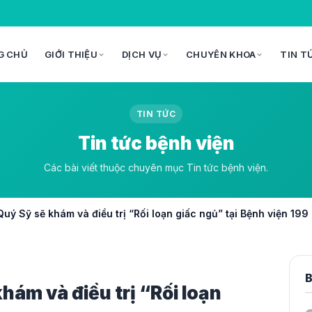
G CHỦ
GIỚI THIỆU
DỊCH VỤ
CHUYÊN KHOA
TIN T
TIN TỨC
Tin tức bệnh viện
Các bài viết thuộc chuyên mục Tin tức bệnh viện.
 Sỹ sẽ khám và điều trị “Rối loạn giấc ngủ” tại Bệnh viện 199
B
ám và điều trị “Rối loạn