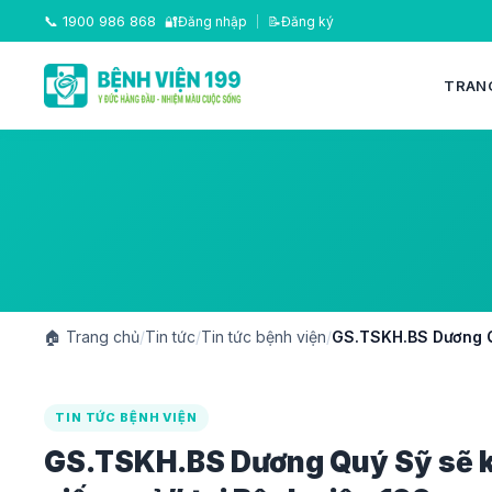
📞
1900 986 868
🔐
Đăng nhập
|
📝
Đăng ký
TRAN
🏠
Trang chủ
/
Tin tức
/
Tin tức bệnh viện
/
GS.TSKH.BS Dương Quý
TIN TỨC BỆNH VIỆN
GS.TSKH.BS Dương Quý Sỹ sẽ kh