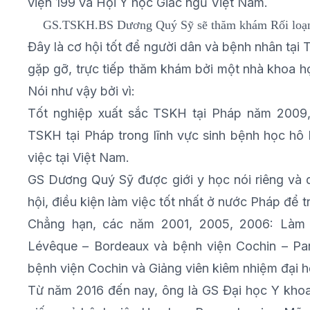
viện 199 và Hội Y học Giấc ngủ Việt Nam.
GS.TSKH.BS Dương Quý Sỹ sẽ thăm khám Rối loạn g
Đây là cơ hội tốt để người dân và bệnh nhân tại 
gặp gỡ, trực tiếp thăm khám bởi một nhà khoa họ
Nói như vậy bởi vì:
Tốt nghiệp xuất sắc TSKH tại Pháp năm 2009, 
TSKH tại Pháp trong lĩnh vực sinh bệnh học hô
việc tại Việt Nam.
GS Dương Quý Sỹ được giới y học nói riêng và 
hội, điều kiện làm việc tốt nhất ở nước Pháp để 
Chẳng hạn, các năm 2001, 2005, 2006: Làm 
Lévêque – Bordeaux và bệnh viện Cochin – Pa
bệnh viện Cochin và Giảng viên kiêm nhiệm đại h
Từ năm 2016 đến nay, ông là GS Đại học Y khoa