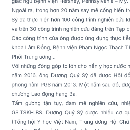
giấc ngủ bệnh viện Hershey, Pennsylvania – Mỹ.
Ngoài ra, trong hơn 20 năm say mê cống hiến t
Sỹ đã thực hiện hơn 100 công trình nghiên cứu 
và trên 30 công trình nghiên cứu đăng trên Tạp c
Các công trình của ông được ứng dụng thực tiễ
khoa Lâm Đồng, Bệnh viện Phạm Ngọc Thạch TP
Phổi Trung ương…
Với những đóng góp to lớn cho nền y học nước 
năm 2016, ông Dương Quý Sỹ đã được Hội đồ
phong hàm PGS năm 2013. Một năm sau đó, đượ
chương Lao động hạng Ba.
Tấm gương tận tụy, đam mê nghiên cứu, nhi
GS.TSKH.BS. Dương Quý Sỹ được nhiều cơ qu
(Tổng hội Y học Việt Nam, Trung ương Hội Ch