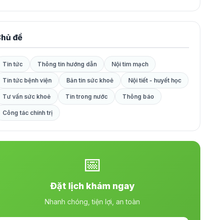
hủ đề
Tin tức
Thông tin hướng dẫn
Nội tim mạch
Tin tức bệnh viện
Bản tin sức khoẻ
Nội tiết - huyết học
Tư vấn sức khoẻ
Tin trong nước
Thông báo
Công tác chính trị
📅
Đặt lịch khám ngay
Nhanh chóng, tiện lợi, an toàn