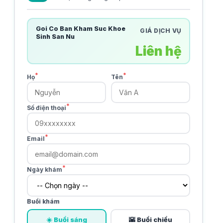
Goi Co Ban Kham Suc Khoe
GIÁ DỊCH VỤ
Sinh San Nu
Liên hệ
*
*
Họ
Tên
*
Số điện thoại
*
Email
*
Ngày khám
Buổi khám
☀️ Buổi sáng
🌇 Buổi chiều