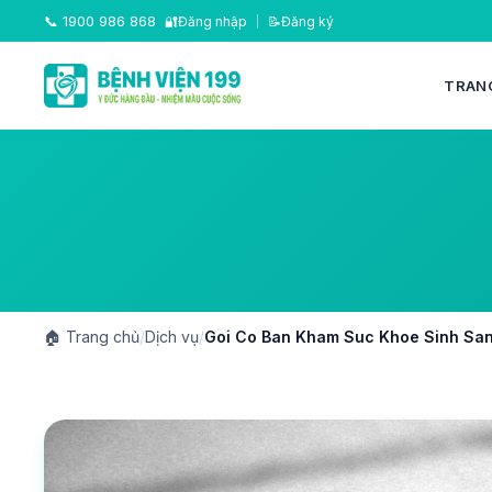
📞
1900 986 868
🔐
Đăng nhập
|
📝
Đăng ký
TRAN
🏠
Trang chủ
/
Dịch vụ
/
Goi Co Ban Kham Suc Khoe Sinh Sa