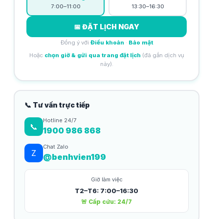
7:00–11:00
13:30–16:30
📅 ĐẶT LỊCH NGAY
Đồng ý với
Điều khoản
·
Bảo mật
Hoặc
chọn giờ & gửi qua trang đặt lịch
(đã gắn dịch vụ
này).
📞 Tư vấn trực tiếp
Hotline 24/7
📞
1900 986 868
Chat Zalo
Z
@benhvien199
Giờ làm việc
T2–T6: 7:00–16:30
🚨 Cấp cứu: 24/7