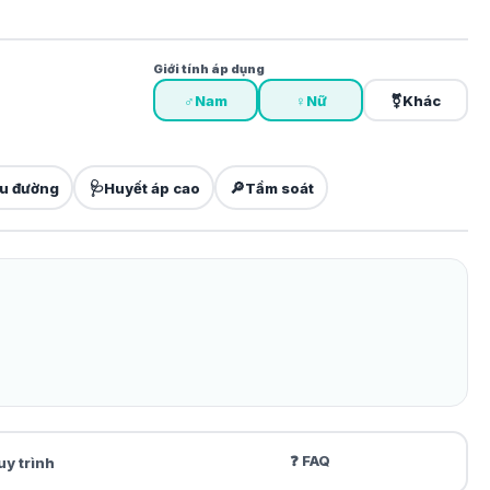
Giới tính áp dụng
♂
Nam
♀
Nữ
⚧
Khác
🩺
🔎
u đường
Huyết áp cao
Tầm soát
❓ FAQ
uy trình