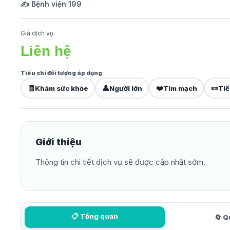
✍️ Bệnh viện 199
Giá dịch vụ
Liên hệ
Tiêu chí đối tượng áp dụng
🧾
👤
❤️
🍬
Khám sức khỏe
Người lớn
Tim mạch
Tiể
Giới thiệu
Thông tin chi tiết dịch vụ sẽ được cập nhật sớm.
📋 Tổng quan
🔄 Q