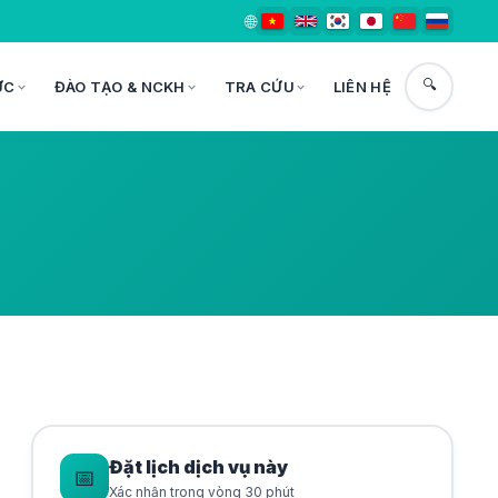
🌐
🔍
ỨC
ĐÀO TẠO & NCKH
TRA CỨU
LIÊN HỆ
Đặt lịch dịch vụ này
📅
Xác nhận trong vòng 30 phút