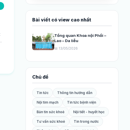
Bài viết có view cao nhất
t
Tổng quan Khoa nội Phổi –
Lao – Da liễu
📅 13/05/2026
.
Chủ đề
Tin tức
Thông tin hướng dẫn
Nội tim mạch
Tin tức bệnh viện
Bản tin sức khoẻ
Nội tiết - huyết học
Tư vấn sức khoẻ
Tin trong nước