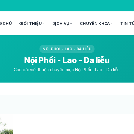
G CHỦ
GIỚI THIỆU
DỊCH VỤ
CHUYÊN KHOA
TIN T
NỘI PHỔI - LAO - DA LIỄU
Nội Phổi - Lao - Da liễu
Các bài viết thuộc chuyên mục Nội Phổi - Lao - Da liễu.