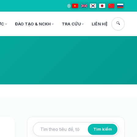
🌐
🔍
ỨC
ĐÀO TẠO & NCKH
TRA CỨU
LIÊN HỆ
Tìm kiếm
Tìm kiếm bài viết