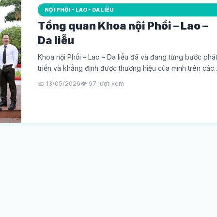
NỘI PHỔI - LAO - DA LIỄU
Tổng quan Khoa nội Phổi – Lao –
Da liễu
Khoa nội Phổi – Lao – Da liễu đã và đang từng bước phá
triển và khẳng định được thương hiệu của mình trên các
mặt công tác, chất lượng khám chữa bệnh ngày càng
📅 13/05/2026
👁️ 97 lượt xem
được nâng cao và mang đến sự hài lòng cho người bệnh