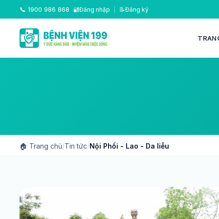
📞
1900 986 868
🔐
Đăng nhập
|
📝
Đăng ký
TRAN
🏠
Trang chủ
/
Tin tức
/
Nội Phổi - Lao - Da liễu