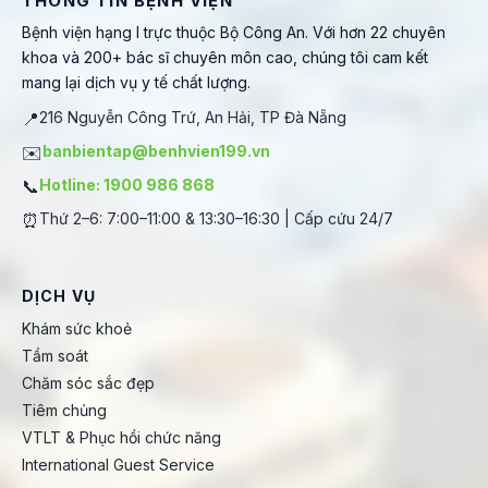
THÔNG TIN BỆNH VIỆN
Bệnh viện hạng I trực thuộc Bộ Công An. Với hơn 22 chuyên
khoa và 200+ bác sĩ chuyên môn cao, chúng tôi cam kết
mang lại dịch vụ y tế chất lượng.
📍
216 Nguyễn Công Trứ, An Hải, TP Đà Nẵng
✉️
banbientap@benhvien199.vn
📞
Hotline: 1900 986 868
⏰
Thứ 2–6: 7:00–11:00 & 13:30–16:30 | Cấp cứu 24/7
DỊCH VỤ
Khám sức khoẻ
Tầm soát
Chăm sóc sắc đẹp
Tiêm chủng
VTLT & Phục hồi chức năng
International Guest Service