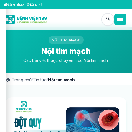
🔐
📝
Đăng nhập
|
Đăng ký
🔍
NỘI TIM MẠCH
Nội tim mạch
Các bài viết thuộc chuyên mục Nội tim mạch.
🏠
Trang chủ
/
Tin tức
/
Nội tim mạch