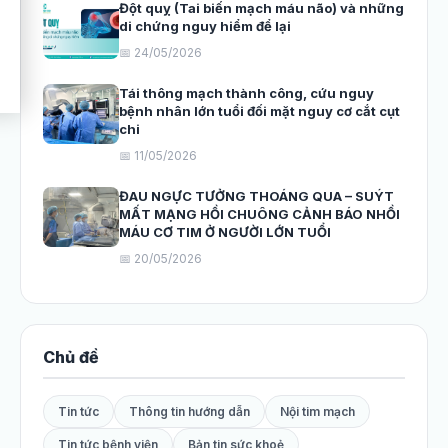
Đột quỵ (Tai biến mạch máu não) và những
di chứng nguy hiểm để lại
📅 24/05/2026
Tái thông mạch thành công, cứu nguy
bệnh nhân lớn tuổi đối mặt nguy cơ cắt cụt
chi
📅 11/05/2026
ĐAU NGỰC TƯỞNG THOÁNG QUA – SUÝT
MẤT MẠNG HỒI CHUÔNG CẢNH BÁO NHỒI
MÁU CƠ TIM Ở NGƯỜI LỚN TUỔI
📅 20/05/2026
Chủ đề
Tin tức
Thông tin hướng dẫn
Nội tim mạch
Tin tức bệnh viện
Bản tin sức khoẻ