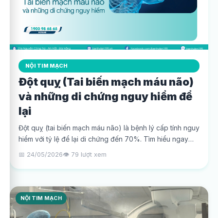
NỘI TIM MẠCH
Đột quỵ (Tai biến mạch máu não)
và những di chứng nguy hiểm để
lại
Đột quỵ (tai biến mạch máu não) là bệnh lý cấp tính nguy
hiểm với tỷ lệ để lại di chứng đến 70%. Tìm hiểu ngay
nguyên nhân, các di chứng và cách phòng ngừa.
📅 24/05/2026
👁️ 79 lượt xem
NỘI TIM MẠCH