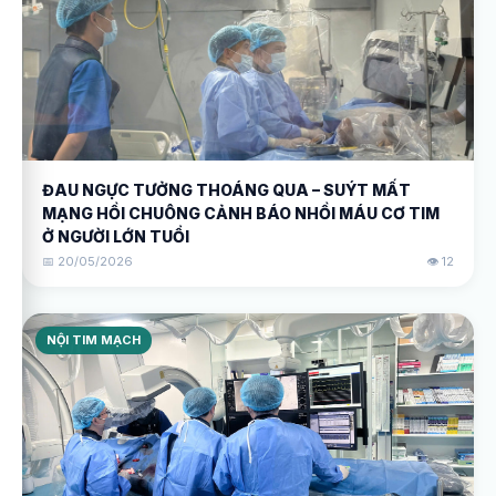
ĐAU NGỰC TƯỞNG THOÁNG QUA – SUÝT MẤT
MẠNG HỒI CHUÔNG CẢNH BÁO NHỒI MÁU CƠ TIM
Ở NGƯỜI LỚN TUỔI
📅 20/05/2026
👁️ 12
NỘI TIM MẠCH