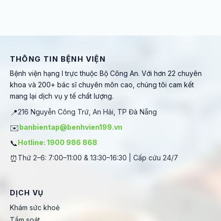
THÔNG TIN BỆNH VIỆN
Bệnh viện hạng I trực thuộc Bộ Công An. Với hơn 22 chuyên
khoa và 200+ bác sĩ chuyên môn cao, chúng tôi cam kết
mang lại dịch vụ y tế chất lượng.
📍
216 Nguyễn Công Trứ, An Hải, TP Đà Nẵng
✉️
banbientap@benhvien199.vn
📞
Hotline: 1900 986 868
⏰
Thứ 2–6: 7:00–11:00 & 13:30–16:30 | Cấp cứu 24/7
DỊCH VỤ
Khám sức khoẻ
Tầm soát