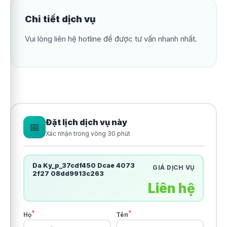
Chi tiết dịch vụ
Vui lòng liên hệ hotline để được tư vấn nhanh nhất.
Đặt lịch dịch vụ này
📅
Xác nhận trong vòng 30 phút
Da Ky_p_37cdf450 Dcae 4073
GIÁ DỊCH VỤ
2f27 08dd9913c263
Liên hệ
*
*
Họ
Tên