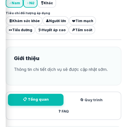
♂
Nam
♀
Nữ
⚧
Khác
Tiêu chí đối tượng áp dụng
🧾
Khám sức khỏe
👤
Người lớn
❤️
Tim mạch
🍬
Tiểu đường
🩺
Huyết áp cao
🔎
Tầm soát
Giới thiệu
Thông tin chi tiết dịch vụ sẽ được cập nhật sớm.
📋 Tổng quan
🔄 Quy trình
❓ FAQ