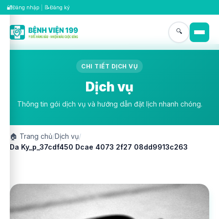
🔐
📝
Đăng nhập
|
Đăng ký
🔍
CHI TIẾT DỊCH VỤ
Dịch vụ
Thông tin gói dịch vụ và hướng dẫn đặt lịch nhanh chóng.
🏠
Trang chủ
/
Dịch vụ
/
Da Ky_p_37cdf450 Dcae 4073 2f27 08dd9913c263