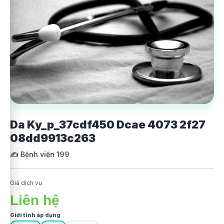
Da Ky_p_37cdf450 Dcae 4073 2f27
08dd9913c263
✍️ Bệnh viện 199
Giá dịch vụ
Liên hệ
Giới tính áp dụng