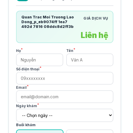
Quan Trac Moi Truong Lao
GIÁ DỊCH VỤ
Dong_p_eb9074ff 1ea7
492d 7816 08ddc8d2ff3b
Liên hệ
*
*
Họ
Tên
*
Số điện thoại
*
Email
*
Ngày khám
Buổi khám