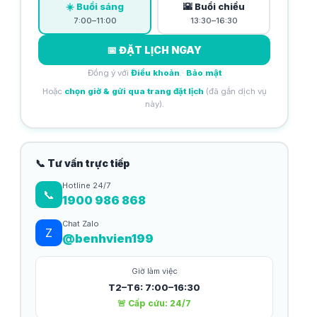
☀️ Buổi sáng
🌇 Buổi chiều
7:00–11:00
13:30–16:30
📅 ĐẶT LỊCH NGAY
Đồng ý với
Điều khoản
·
Bảo mật
Hoặc
chọn giờ & gửi qua trang đặt lịch
(đã gắn dịch vụ
này).
📞 Tư vấn trực tiếp
Hotline 24/7
📞
1900 986 868
Chat Zalo
Z
@benhvien199
Giờ làm việc
T2–T6: 7:00–16:30
🚨 Cấp cứu: 24/7