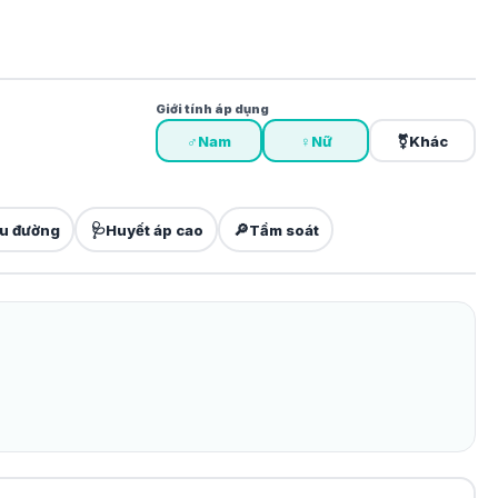
Giới tính áp dụng
♂
Nam
♀
Nữ
⚧
Khác
🩺
🔎
u đường
Huyết áp cao
Tầm soát