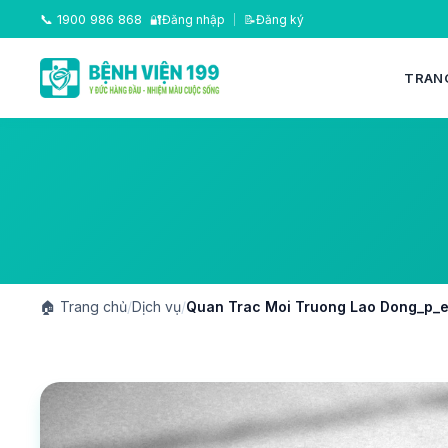
📞
1900 986 868
🔐
Đăng nhập
|
📝
Đăng ký
TRAN
🏠
Trang chủ
/
Dịch vụ
/
Quan Trac Moi Truong Lao Dong_p_