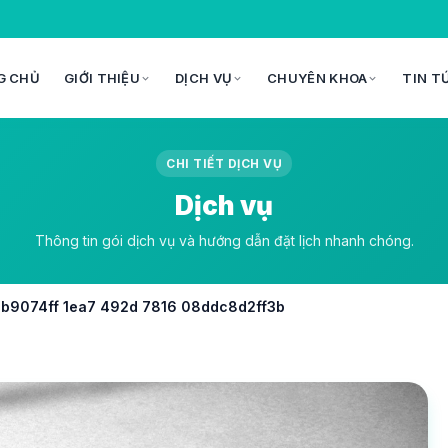
G CHỦ
GIỚI THIỆU
DỊCH VỤ
CHUYÊN KHOA
TIN T
CHI TIẾT DỊCH VỤ
Dịch vụ
Thông tin gói dịch vụ và hướng dẫn đặt lịch nhanh chóng.
eb9074ff 1ea7 492d 7816 08ddc8d2ff3b