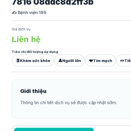
7816 08ddc8d2ff3b
✍️ Bệnh viện 199
Giá dịch vụ
Liên hệ
Tiêu chí đối tượng áp dụng
🧾
👤
❤️
🍬
Khám sức khỏe
Người lớn
Tim mạch
Tiể
Giới thiệu
Thông tin chi tiết dịch vụ sẽ được cập nhật sớm.