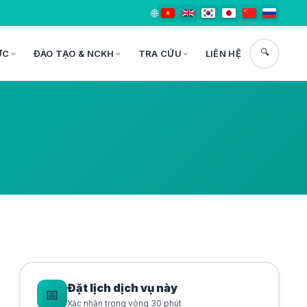
🌐
🔍
ỨC
ĐÀO TẠO & NCKH
TRA CỨU
LIÊN HỆ
Đặt lịch dịch vụ này
📅
Xác nhận trong vòng 30 phút