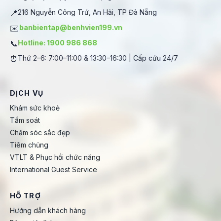
📍
216 Nguyễn Công Trứ, An Hải, TP Đà Nẵng
✉️
banbientap@benhvien199.vn
📞
Hotline: 1900 986 868
⏰
Thứ 2–6: 7:00–11:00 & 13:30–16:30 | Cấp cứu 24/7
DỊCH VỤ
Khám sức khoẻ
Tầm soát
Chăm sóc sắc đẹp
Tiêm chủng
VTLT & Phục hồi chức năng
International Guest Service
HỖ TRỢ
Hướng dẫn khách hàng