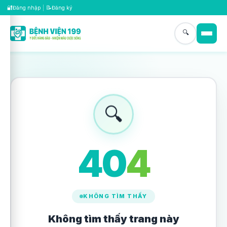
🔐
📝
Đăng nhập
|
Đăng ký
🔍
🔍
4
0
4
KHÔNG TÌM THẤY
Không tìm thấy trang này