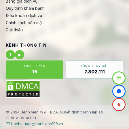
Bảng giá dịch vụ
Quy trình khám bệnh
Điều khoản dịch vụ
Chính sách bảo mật
Giới thiệu
KÊNH THÔNG TIN
f
▶
TRỰC TUYẾN
TỔNG TRUY CẬP
15
7.802.111
© 2024 Bệnh viện 199 – BCA. Quyết định thành lập số:
123/BV199-KHTH
✉️ banbientap@benhvien199.vn