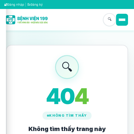
🔐
📝
Đăng nhập
|
Đăng ký
🔍
🔍
4
0
4
KHÔNG TÌM THẤY
Không tìm thấy trang này