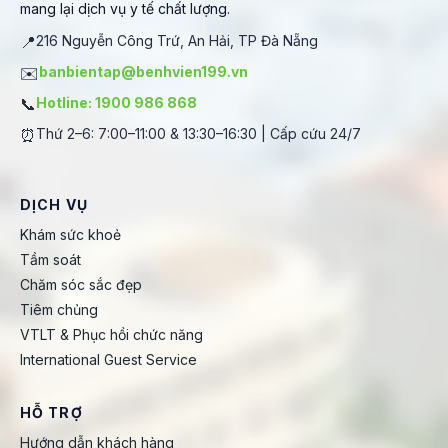
mang lại dịch vụ y tế chất lượng.
📍
216 Nguyễn Công Trứ, An Hải, TP Đà Nẵng
✉️
banbientap@benhvien199.vn
📞
Hotline: 1900 986 868
⏰
Thứ 2–6: 7:00–11:00 & 13:30–16:30 | Cấp cứu 24/7
DỊCH VỤ
Khám sức khoẻ
Tầm soát
Chăm sóc sắc đẹp
Tiêm chủng
VTLT & Phục hồi chức năng
International Guest Service
HỖ TRỢ
Hướng dẫn khách hàng