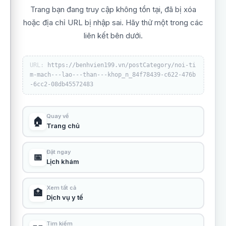
Trang bạn đang truy cập không tồn tại, đã bị xóa
hoặc địa chỉ URL bị nhập sai. Hãy thử một trong các
liên kết bên dưới.
URL:
https://benhvien199.vn/postCategory/noi-ti
m-mach---lao---than---khop_n_84f78439-c622-476b
-6cc2-08db45572483
Quay về
🏠
Trang chủ
Đặt ngay
📅
Lịch khám
Xem tất cả
🏥
Dịch vụ y tế
Tìm kiếm