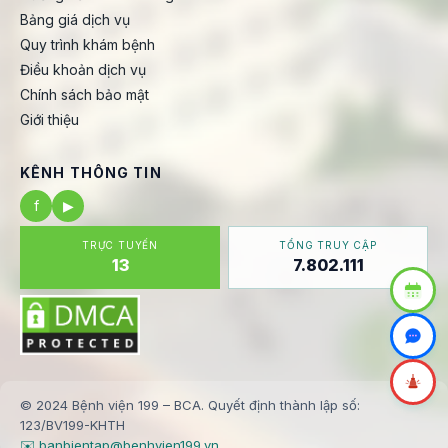
Bảng giá dịch vụ
Quy trình khám bệnh
Điều khoản dịch vụ
Chính sách bảo mật
Giới thiệu
KÊNH THÔNG TIN
f
▶
TRỰC TUYẾN
TỔNG TRUY CẬP
13
7.802.111
© 2024 Bệnh viện 199 – BCA. Quyết định thành lập số:
123/BV199-KHTH
✉️ banbientap@benhvien199.vn