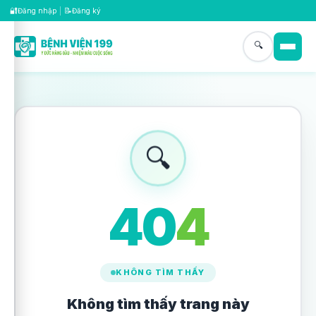
🔐
📝
Đăng nhập
|
Đăng ký
🔍
🔍
4
0
4
KHÔNG TÌM THẤY
Không tìm thấy trang này