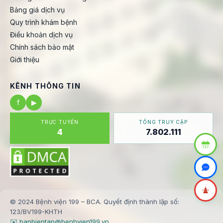
Bảng giá dịch vụ
Quy trình khám bệnh
Điều khoản dịch vụ
Chính sách bảo mật
Giới thiệu
KÊNH THÔNG TIN
f
▶
TRỰC TUYẾN
TỔNG TRUY CẬP
4
7.802.111
© 2024 Bệnh viện 199 – BCA. Quyết định thành lập số:
123/BV199-KHTH
✉️ banbientap@benhvien199.vn