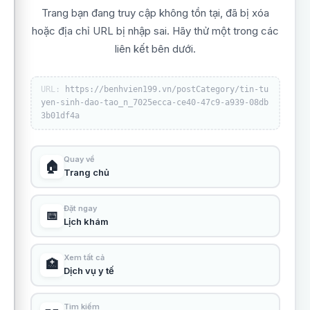
Trang bạn đang truy cập không tồn tại, đã bị xóa
hoặc địa chỉ URL bị nhập sai. Hãy thử một trong các
liên kết bên dưới.
URL:
https://benhvien199.vn/postCategory/tin-tu
yen-sinh-dao-tao_n_7025ecca-ce40-47c9-a939-08db
3b01df4a
Quay về
🏠
Trang chủ
Đặt ngay
📅
Lịch khám
Xem tất cả
🏥
Dịch vụ y tế
Tìm kiếm