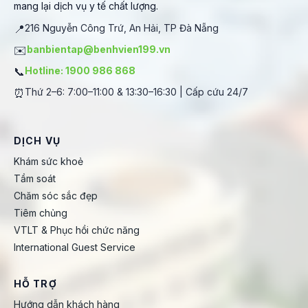
mang lại dịch vụ y tế chất lượng.
📍
216 Nguyễn Công Trứ, An Hải, TP Đà Nẵng
✉️
banbientap@benhvien199.vn
📞
Hotline: 1900 986 868
⏰
Thứ 2–6: 7:00–11:00 & 13:30–16:30 | Cấp cứu 24/7
DỊCH VỤ
Khám sức khoẻ
Tầm soát
Chăm sóc sắc đẹp
Tiêm chủng
VTLT & Phục hồi chức năng
International Guest Service
HỖ TRỢ
Hướng dẫn khách hàng