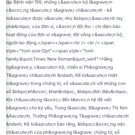
lập Bệnh viện 199, những c&aacute;n bộ l&agrave;m
c&ocirc;ng t&aacute;c t&agrave;i ch&iacute;nh - kế
to&aacute;n được v&iacute; như &ldquo;c&aacute;nh tay
phải&rdquo; của đơn vị, c&acirc;n đối thu - chi đảm bảo
hoạt động của đơn vị v&agrave; đời sống c&aacute;n bộ,
người lao động.</span></span><br /> <br /> <span
style="font-size:12pt"><span style="font-
family:&quot;Times New Roman&quot;,serif">Hằng
ng&agrave;y, c&aacute;n bộ, chiến sĩ Ph&ograve;ng
T&agrave;i ch&iacute;nh &ndash; Kế to&aacute;n miệt
m&agrave;i trong chứng từ, sổ s&aacute;ch với những con
số &ldquo;kh&ocirc; khan&rdquo;, &ldquo;đơn điệu&rdquo;.
Khi ch&uacute;ng t&ocirc;i đến li&ecirc;n hệ để viết
b&agrave;i cho kỷ yếu, Trung t&aacute; B&ugrave;i Thị Kim
&Aacute;nh, Trưởng Ph&ograve;ng T&agrave;i ch&iacute;nh
&ndash; Kế to&aacute;n bảo rằng, &ldquo;c&ocirc;ng việc
ch&iacute;nh của ph&ograve;ng l&agrave; chứng từ, sổ