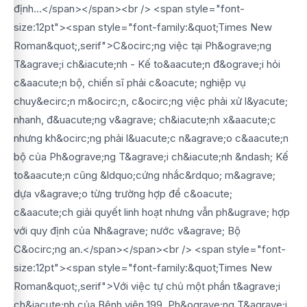
định...</span></span><br /> <span style="font-
size:12pt"><span style="font-family:&quot;Times New
Roman&quot;,serif">C&ocirc;ng việc tại Ph&ograve;ng
T&agrave;i ch&iacute;nh - Kế to&aacute;n đ&ograve;i hỏi
c&aacute;n bộ, chiến sĩ phải c&oacute; nghiệp vụ
chuy&ecirc;n m&ocirc;n, c&ocirc;ng việc phải xử l&yacute;
nhanh, đ&uacute;ng v&agrave; ch&iacute;nh x&aacute;c
nhưng kh&ocirc;ng phải l&uacute;c n&agrave;o c&aacute;n
bộ của Ph&ograve;ng T&agrave;i ch&iacute;nh &ndash; Kế
to&aacute;n cũng &ldquo;cứng nhắc&rdquo; m&agrave;
dựa v&agrave;o từng trường hợp để c&oacute;
c&aacute;ch giải quyết linh hoạt nhưng vẫn ph&ugrave; hợp
với quy định của Nh&agrave; nước v&agrave; Bộ
C&ocirc;ng an.</span></span><br /> <span style="font-
size:12pt"><span style="font-family:&quot;Times New
Roman&quot;,serif">Với việc tự chủ một phần t&agrave;i
ch&iacute;nh của Bệnh viện 199, Ph&ograve;ng T&agrave;i