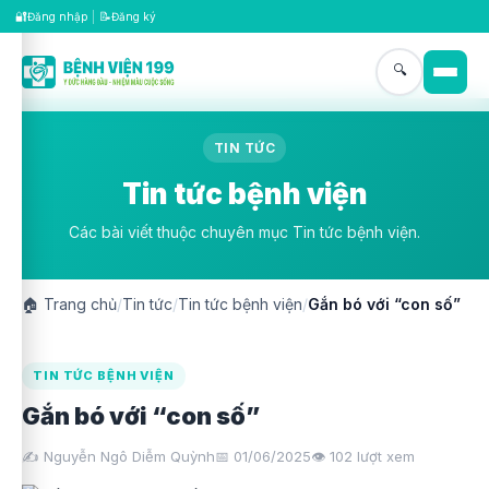
🔐
📝
Đăng nhập
|
Đăng ký
🔍
TIN TỨC
Tin tức bệnh viện
Các bài viết thuộc chuyên mục Tin tức bệnh viện.
🏠
Trang chủ
/
Tin tức
/
Tin tức bệnh viện
/
Gắn bó với “con số”
TIN TỨC BỆNH VIỆN
Gắn bó với “con số”
✍️ Nguyễn Ngô Diễm Quỳnh
📅 01/06/2025
👁️
102
lượt xem