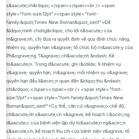
s&aacute;ch&rdquo;.</span></span><br /> <span
style="font-size:12pt"><span style="font-
family:&quot;Times New Roman&quot;,serif">Để
&ldquo;minh chứng&rdquo; cho lời n&oacute;i của
m&igrave;nh, chị đưa ra quyết định về quy định chức năng,
nhiệm vụ, quyền hạn v&agrave; tổ chức bộ m&aacute;y của
Ph&ograve;ng T&agrave;i ch&iacute;nh &ndash; Kế
to&aacute;n. Trong đ&oacute; ghi r&otilde; 9 nhiệm vụ
v&agrave; quyền hạn, m&agrave; mỗi nhiệm vụ v&agrave;
quyền hạn đều li&ecirc;n quan đến &ldquo;thu &ndash;
chi&rdquo;.</span></span><br /> <span style="font-
size:12pt"><span style="font-family:&quot;Times New
Roman&quot;,serif">Cụ thể, căn cứ v&agrave;o chế độ,
ch&iacute;nh s&aacute;ch v&agrave; kế hoạch c&ocirc;ng
t&aacute;c của bệnh viện lập dự to&aacute;n ng&acirc;n
s&aacute;ch, kế hoạch thu chi của bệnh viện v&agrave; tổ