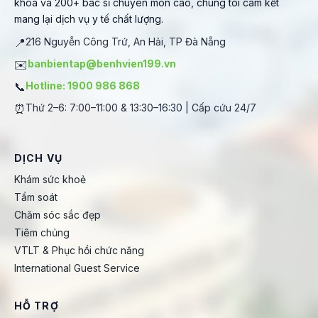
khoa và 200+ bác sĩ chuyên môn cao, chúng tôi cam kết
mang lại dịch vụ y tế chất lượng.
📍
216 Nguyễn Công Trứ, An Hải, TP Đà Nẵng
✉️
banbientap@benhvien199.vn
📞
Hotline: 1900 986 868
⏰
Thứ 2–6: 7:00–11:00 & 13:30–16:30 | Cấp cứu 24/7
DỊCH VỤ
Khám sức khoẻ
Tầm soát
Chăm sóc sắc đẹp
Tiêm chủng
VTLT & Phục hồi chức năng
International Guest Service
HỖ TRỢ