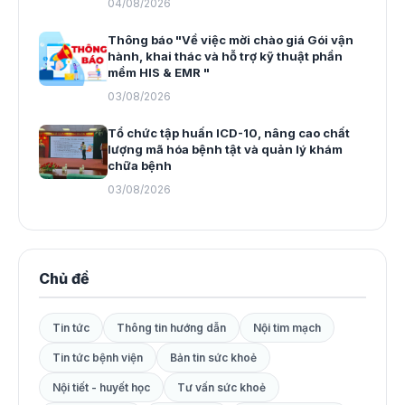
04/08/2026
Thông báo "Về việc mời chào giá Gói vận
hành, khai thác và hỗ trợ kỹ thuật phần
mềm HIS & EMR "
03/08/2026
Tổ chức tập huấn ICD-10, nâng cao chất
lượng mã hóa bệnh tật và quản lý khám
chữa bệnh
03/08/2026
Chủ đề
Tin tức
Thông tin hướng dẫn
Nội tim mạch
Tin tức bệnh viện
Bản tin sức khoẻ
Nội tiết - huyết học
Tư vấn sức khoẻ