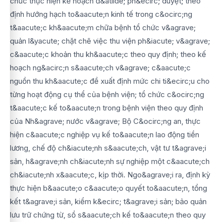
chức thực hiện kế hoạch đ&atilde; ph&ecirc; duyệt; theo
định hướng hạch to&aacute;n kinh tế trong c&ocirc;ng
t&aacute;c kh&aacute;m chữa bệnh tổ chức v&agrave;
quản l&yacute; chặt chẽ việc thu viện ph&iacute; v&agrave;
c&aacute;c khoản thu kh&aacute;c theo quy định; theo kế
hoạch ng&acirc;n s&aacute;ch v&agrave; c&aacute;c
nguồn thu kh&aacute;c đề xuất định mức chi ti&ecirc;u cho
từng hoạt động cụ thể của bệnh viện; tổ chức c&ocirc;ng
t&aacute;c kế to&aacute;n trong bệnh viện theo quy định
của Nh&agrave; nước v&agrave; Bộ C&ocirc;ng an, thực
hiện c&aacute;c nghiệp vụ kế to&aacute;n lao động tiền
lương, chế độ ch&iacute;nh s&aacute;ch, vật tư t&agrave;i
sản, h&agrave;nh ch&iacute;nh sự nghiệp một c&aacute;ch
ch&iacute;nh x&aacute;c, kịp thời. Ngo&agrave;i ra, định kỳ
thực hiện b&aacute;o c&aacute;o quyết to&aacute;n, tổng
kết t&agrave;i sản, kiểm k&ecirc; t&agrave;i sản; bảo quản
lưu trữ chứng từ, sổ s&aacute;ch kế to&aacute;n theo quy