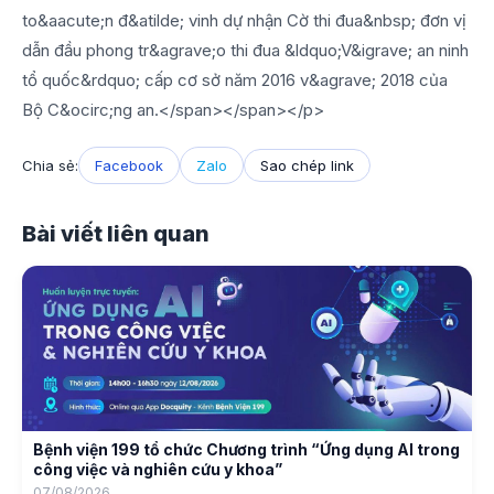
to&aacute;n đ&atilde; vinh dự nhận Cờ thi đua&nbsp; đơn vị
dẫn đầu phong tr&agrave;o thi đua &ldquo;V&igrave; an ninh
tổ quốc&rdquo; cấp cơ sở năm 2016 v&agrave; 2018 của
Bộ C&ocirc;ng an.</span></span></p>
Chia sẻ:
Facebook
Zalo
Sao chép link
Bài viết liên quan
Bệnh viện 199 tổ chức Chương trình “Ứng dụng AI trong
công việc và nghiên cứu y khoa”
07/08/2026