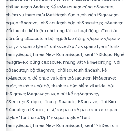
ch&iacute;nh &ndash; Kế to&aacute;n cũng c&oacute;
nhiệm vụ tham mưu l&atilde;nh đạo bệnh viện t&igrave;m
nguồn t&agrave;i ch&iacute;nh hợp ph&aacute;p; c&acirc;n
đối thu chi, tiết kiệm chi trong tất cả hoạt động, đảm bảo
đời sống c&aacute;n bộ, người lao động.</span></span>
<br /> <span style="font-size:12pt"><span style="font-
family:&quot;Times New Roman&quot;,serif">&ldquo;Nghề
n&agrave;o cũng c&oacute; những vất vả ri&ecirc;ng. Với
c&aacute;n bộ t&agrave;i ch&iacute;nh &ndash; kế
to&aacute;n, để phục vụ kiểm to&aacute;n Nh&agrave;
nước, thanh tra nội bộ, thanh tra bảo hiểm x&atilde; hội...
th&igrave; l&agrave;m việc bất kể ng&agrave;y
đ&ecirc;m&rdquo;, Trung t&aacute; B&ugrave;i Thị Kim
&Aacute;nh t&acirc;m sự.</span></span><br /> <span
style="font-size:12pt"><span style="font-
family:&quot;Times New Roman&quot;,serif">B&ecirc;n