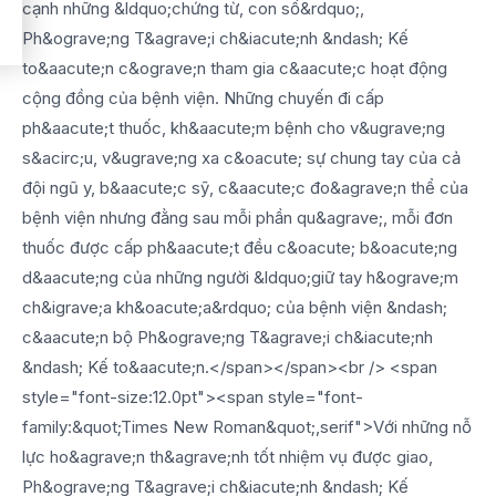
cạnh những &ldquo;chứng từ, con số&rdquo;,
Ph&ograve;ng T&agrave;i ch&iacute;nh &ndash; Kế
to&aacute;n c&ograve;n tham gia c&aacute;c hoạt động
cộng đồng của bệnh viện. Những chuyến đi cấp
ph&aacute;t thuốc, kh&aacute;m bệnh cho v&ugrave;ng
s&acirc;u, v&ugrave;ng xa c&oacute; sự chung tay của cả
đội ngũ y, b&aacute;c sỹ, c&aacute;c đo&agrave;n thể của
bệnh viện nhưng đằng sau mỗi phần qu&agrave;, mỗi đơn
thuốc được cấp ph&aacute;t đều c&oacute; b&oacute;ng
d&aacute;ng của những người &ldquo;giữ tay h&ograve;m
ch&igrave;a kh&oacute;a&rdquo; của bệnh viện &ndash;
c&aacute;n bộ Ph&ograve;ng T&agrave;i ch&iacute;nh
&ndash; Kế to&aacute;n.</span></span><br /> <span
style="font-size:12.0pt"><span style="font-
family:&quot;Times New Roman&quot;,serif">Với những nỗ
lực ho&agrave;n th&agrave;nh tốt nhiệm vụ được giao,
Ph&ograve;ng T&agrave;i ch&iacute;nh &ndash; Kế