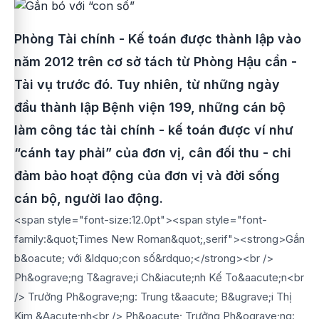
Phòng Tài chính - Kế toán được thành lập vào
năm 2012 trên cơ sở tách từ Phòng Hậu cần -
Tài vụ trước đó. Tuy nhiên, từ những ngày
đầu thành lập Bệnh viện 199, những cán bộ
làm công tác tài chính - kế toán được ví như
“cánh tay phải” của đơn vị, cân đối thu - chi
đảm bảo hoạt động của đơn vị và đời sống
cán bộ, người lao động.
<span style="font-size:12.0pt"><span style="font-
family:&quot;Times New Roman&quot;,serif"><strong>Gắn
b&oacute; với &ldquo;con số&rdquo;</strong><br />
Ph&ograve;ng T&agrave;i Ch&iacute;nh Kế To&aacute;n<br
/> Trưởng Ph&ograve;ng: Trung t&aacute; B&ugrave;i Thị
Kim &Aacute;nh<br /> Ph&oacute; Trưởng Ph&ograve;ng: