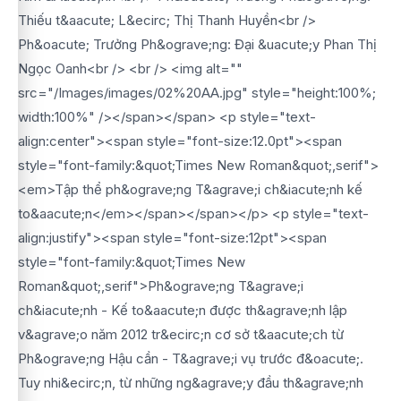
Thiếu t&aacute; L&ecirc; Thị Thanh Huyền<br />
Ph&oacute; Trưởng Ph&ograve;ng: Đại &uacute;y Phan Thị
Ngọc Oanh<br /> <br /> <img alt=""
src="/Images/images/02%20AA.jpg" style="height:100%;
width:100%" /></span></span> <p style="text-
align:center"><span style="font-size:12.0pt"><span
style="font-family:&quot;Times New Roman&quot;,serif">
<em>Tập thể ph&ograve;ng T&agrave;i ch&iacute;nh kế
to&aacute;n</em></span></span></p> <p style="text-
align:justify"><span style="font-size:12pt"><span
style="font-family:&quot;Times New
Roman&quot;,serif">Ph&ograve;ng T&agrave;i
ch&iacute;nh - Kế to&aacute;n được th&agrave;nh lập
v&agrave;o năm 2012 tr&ecirc;n cơ sở t&aacute;ch từ
Ph&ograve;ng Hậu cần - T&agrave;i vụ trước đ&oacute;.
Tuy nhi&ecirc;n, từ những ng&agrave;y đầu th&agrave;nh