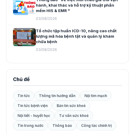
hành, khai thác và hỗ trợ kỹ thuật phần
mềm HIS & EMR "
03/08/2026
Tổ chức tập huấn ICD-10, nâng cao chất
lượng mã hóa bệnh tật và quản lý khám
chữa bệnh
03/08/2026
Chủ đề
Tin tức
Thông tin hướng dẫn
Nội tim mạch
Tin tức bệnh viện
Bản tin sức khoẻ
Nội tiết - huyết học
Tư vấn sức khoẻ
Tin trong nước
Thông báo
Công tác chính trị