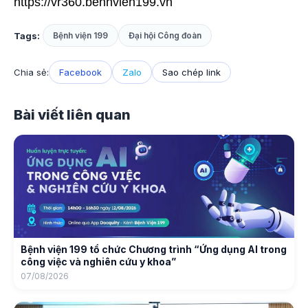
https://vr360.benhvien199.vn
Tags:
Bệnh viện 199
Đại hội Công đoàn
Chia sẻ:
Facebook
Zalo
Sao chép link
Bài viết liên quan
Bệnh viện 199 tổ chức Chương trình “Ứng dụng AI trong
công việc và nghiên cứu y khoa”
07/08/2026