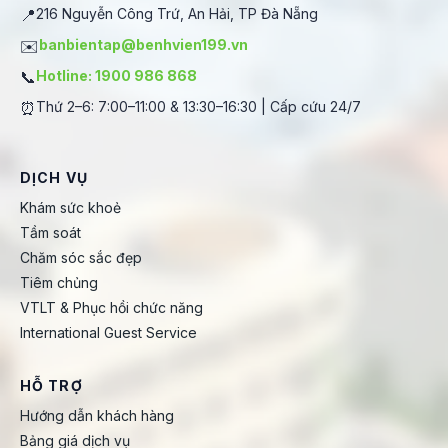
📍
216 Nguyễn Công Trứ, An Hải, TP Đà Nẵng
✉️
banbientap@benhvien199.vn
📞
Hotline: 1900 986 868
⏰
Thứ 2–6: 7:00–11:00 & 13:30–16:30 | Cấp cứu 24/7
DỊCH VỤ
Khám sức khoẻ
Tầm soát
Chăm sóc sắc đẹp
Tiêm chủng
VTLT & Phục hồi chức năng
International Guest Service
HỖ TRỢ
Hướng dẫn khách hàng
Bảng giá dịch vụ