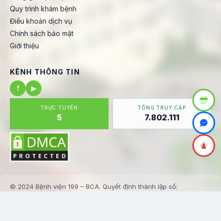
Quy trình khám bệnh
Điều khoản dịch vụ
Chính sách bảo mật
Giới thiệu
KÊNH THÔNG TIN
f
▶
TRỰC TUYẾN
TỔNG TRUY CẬP
5
7.802.111
© 2024 Bệnh viện 199 – BCA. Quyết định thành lập số:
123/BV199-KHTH
✉️ banbientap@benhvien199.vn