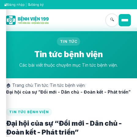
🔐
📝
Đăng nhập
|
Đăng ký
🔍
TIN TỨC
Tin tức bệnh viện
Các bài viết thuộc chuyên mục Tin tức bệnh viện.
🏠
Trang chủ
/
Tin tức
/
Tin tức bệnh viện
/
Đại hội của sự “Đổi mới - Dân chủ - Đoàn kết - Phát triển”
TIN TỨC BỆNH VIỆN
Đại hội của sự “Đổi mới - Dân chủ -
Đoàn kết - Phát triển”