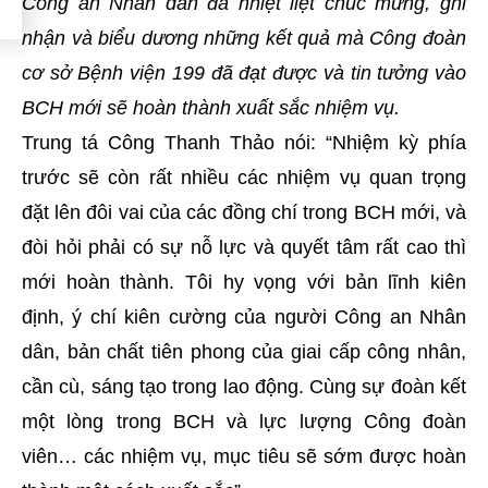
Công an Nhân dân đã
nhiệt liệt chúc mừng, ghi
nhận và biểu dương những kết quả mà Công đoàn
cơ sở Bệnh viện 199 đã đạt được và tin tưởng vào
BCH mới sẽ hoàn thành xuất sắc nhiệm vụ.
Trung tá Công Thanh Thảo nói: “Nhiệm kỳ phía
trước sẽ còn rất nhiều các nhiệm vụ quan trọng
đặt lên đôi vai của các đồng chí trong BCH mới, và
đòi hỏi phải có sự nỗ lực và quyết tâm rất cao thì
mới hoàn thành.
Tôi hy vọng
với bản lĩnh kiên
định, ý chí kiên cường của người Công an Nhân
dân, bản chất tiên phong của giai cấp công nhân,
cần cù, sáng tạo trong lao động. Cùng sự đoàn kết
một lòng trong BCH và lực lượng Công đoàn
viên… các nhiệm vụ, mục tiêu sẽ sớm được hoàn