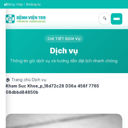
🔐
📝
Đăng nhập
|
Đăng ký
🔍
CHI TIẾT DỊCH VỤ
Dịch vụ
Thông tin gói dịch vụ và hướng dẫn đặt lịch nhanh chóng.
🏠
Trang chủ
/
Dịch vụ
/
Kham Suc Khoe_p_18d72c28 D36a 458f 7765
08dbbd84850b