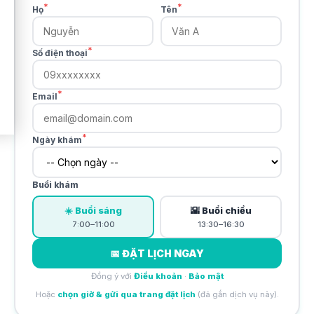
*
*
Họ
Tên
*
Số điện thoại
*
Email
*
Ngày khám
Buổi khám
☀️ Buổi sáng
🌇 Buổi chiều
7:00–11:00
13:30–16:30
📅 ĐẶT LỊCH NGAY
Đồng ý với
Điều khoản
·
Bảo mật
Hoặc
chọn giờ & gửi qua trang đặt lịch
(đã gắn dịch vụ này).