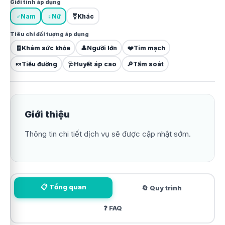
Giới tính áp dụng
♂
Nam
♀
Nữ
⚧
Khác
Tiêu chí đối tượng áp dụng
🧾
Khám sức khỏe
👤
Người lớn
❤️
Tim mạch
🍬
Tiểu đường
🩺
Huyết áp cao
🔎
Tầm soát
Giới thiệu
Thông tin chi tiết dịch vụ sẽ được cập nhật sớm.
📋 Tổng quan
🔄 Quy trình
❓ FAQ