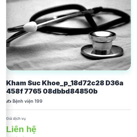
Kham Suc Khoe_p_18d72c28 D36a
458f 7765 08dbbd84850b
✍️ Bệnh viện 199
Giá dịch vụ
Liên hệ