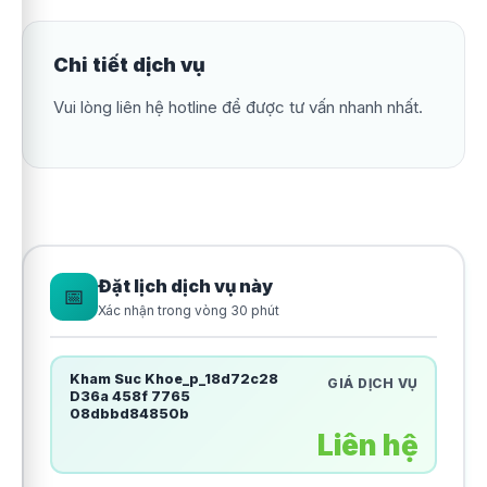
Chi tiết dịch vụ
Vui lòng liên hệ hotline để được tư vấn nhanh nhất.
Đặt lịch dịch vụ này
📅
Xác nhận trong vòng 30 phút
Kham Suc Khoe_p_18d72c28
GIÁ DỊCH VỤ
D36a 458f 7765
08dbbd84850b
Liên hệ