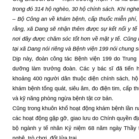
trong đó 314 hộ nghèo, 30 hộ chính sách. Khi ngh
– Bộ Công an về khám bệnh, cấp thuốc miễn phí, 
rằng, xã Dang sẽ nhận thêm được sự kết nối y tế 
nơi đây được chăm sóc tốt hơn về mặt y tế. Cũng n
tại xã Dang nói riêng và Bệnh viện 199 nói chung s
Dịp này, đoàn công tác Bệnh viện 199 do Trun
dưỡng làm trưởng đoàn. Các y bác sĩ đã tiến 
khoảng 400 người dân thuộc diện chính sách, hộ
khám bệnh tổng quát, siêu âm, đo điện tim, cấp 
và kỹ năng phòng ngừa bệnh tật cơ bản.
Cũng trong khuôn khổ hoạt động khám bệnh lần nà
các hoạt động gặp gỡ, giao lưu do Chính quyền 
bộ ngành y tế nhân Kỷ niệm 68 năm ngày Thầy t
nghệ, trò chơi, đốt lửa trại…