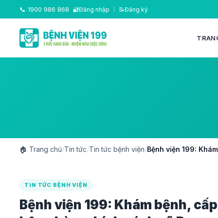
📞
1900 986 868
🔐
Đăng nhập
|
📝
Đăng ký
TRAN
🏠
Trang chủ
/
Tin tức
/
Tin tức bệnh viện
/
Bệnh viện 199: Khám
TIN TỨC BỆNH VIỆN
Bệnh viện 199: Khám bệnh, cấp