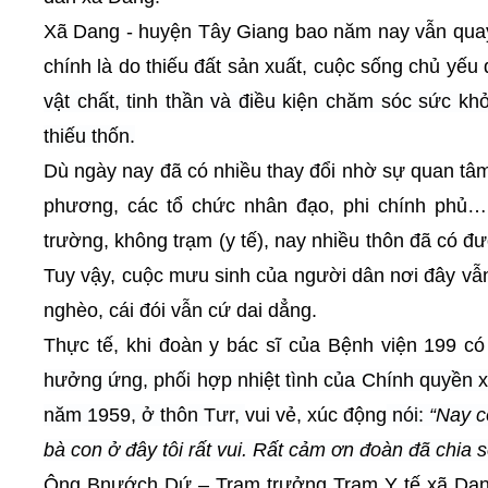
Xã Dang - huyện Tây Giang bao năm nay vẫn quay
chính là do thiếu đất sản xuất, cuộc sống chủ yếu
vật chất, tinh thần và điều kiện chăm sóc sức kh
thiếu thốn.
Dù ngày nay đã có nhiều thay đổi nhờ sự quan tâm
phương, các tổ chức nhân đạo, phi chính phủ…
trường, không trạm (y tế), nay nhiều thôn đã có đư
Tuy vậy, cuộc mưu sinh của người dân nơi đây vẫn
nghèo, cái đói vẫn cứ dai dẳng.
Thực tế, khi đoàn y bác sĩ của Bệnh viện 199 c
hưởng ứng, phối hợp nhiệt tình của Chính quyền x
năm 1959, ở thôn Tưr,
vui vẻ, xúc động
nói:
“Nay c
bà con ở đây tôi rất vui. Rất cảm ơn đoàn đã chia s
Ông Bnướch Dứ – Trạm trưởng Trạm Y tế xã Dang