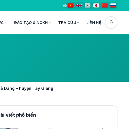
🌐
🔍
ỨC
ĐÀO TẠO & NCKH
TRA CỨU
LIÊN HỆ
xã Dang – huyện Tây Giang
ài viết phổ biến