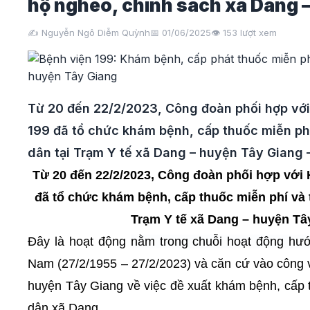
hộ nghèo, chính sách xã Dang 
✍️ Nguyễn Ngô Diễm Quỳnh
📅 01/06/2025
👁️
153
lượt xem
Từ 20 đến 22/2/2023, Công đoàn phối hợp với
199 đã tổ chức khám bệnh, cấp thuốc miễn ph
dân tại Trạm Y tế xã Dang – huyện Tây Giang 
Từ 20 đến 22/2/2023, Công đoàn phối hợp với 
đã tổ chức khám bệnh, cấp thuốc miễn phí và 
Trạm Y tế xã Dang – huyện Tâ
Đây là hoạt động
nằm trong chuỗi hoạt động hư
Nam (27/2/1955 – 27/2/2023) và căn cứ vào công
huyện Tây Giang về việc đề xuất khám bệnh, cấp 
dân xã Dang.