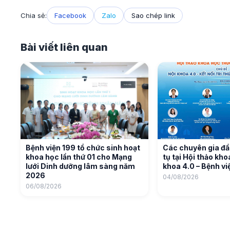
Chia sẻ:
Facebook
Zalo
Sao chép link
Bài viết liên quan
Bệnh viện 199 tổ chức sinh hoạt
Các chuyên gia đầ
khoa học lần thứ 01 cho Mạng
tụ tại Hội thảo kh
lưới Dinh dưỡng lâm sàng năm
khoa 4.0 – Bệnh vi
2026
04/08/2026
06/08/2026