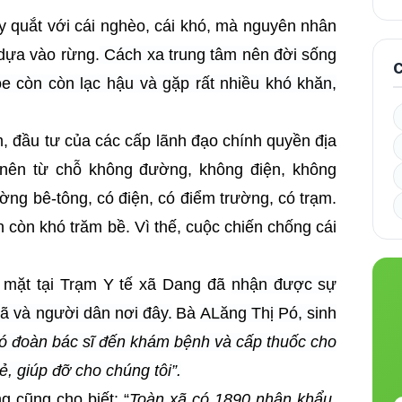
 quắt với cái nghèo, cái khó, mà nguyên nhân
 dựa vào rừng.
Cách xa trung tâm nên đời sống
C
ỏe còn còn lạc hậu và gặp rất nhiều khó khăn,
, đầu tư của các cấp lãnh đạo chính quyền địa
nên từ chỗ không đường, không điện, không
ờng bê-tông, có điện, có điểm trường, có trạm.
 còn khó trăm bề. Vì thế,
cuộc chiến chống cái
ó mặt tại Trạm Y tế xã Dang đã
nhận được sự
ã và người dân nơi đây.
Bà
ALăng Thị Pó, sinh
ó đoàn bác sĩ đến khám bệnh và cấp thuốc cho
ẻ, giúp đỡ cho chúng tôi”.
 cũng cho biết: “
Toàn xã có 1890 nhân khẩu,