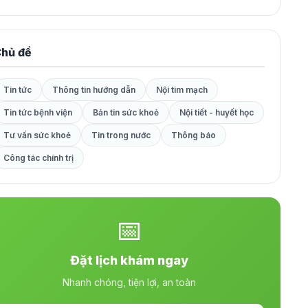
hủ đề
Tin tức
Thông tin hướng dẫn
Nội tim mạch
Tin tức bệnh viện
Bản tin sức khoẻ
Nội tiết - huyết học
Tư vấn sức khoẻ
Tin trong nước
Thông báo
Công tác chính trị
📅
Đặt lịch khám ngay
Nhanh chóng, tiện lợi, an toàn