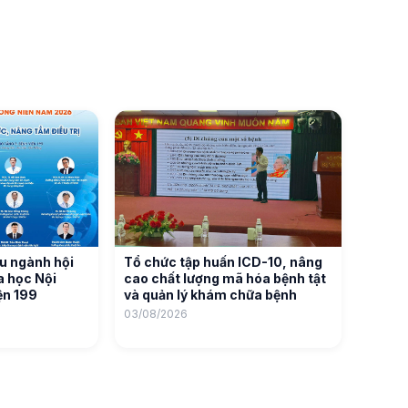
u ngành hội
Tổ chức tập huấn ICD-10, nâng
oa học Nội
cao chất lượng mã hóa bệnh tật
ện 199
và quản lý khám chữa bệnh
03/08/2026