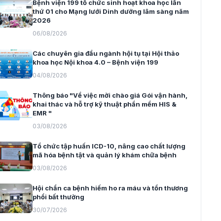
Bệnh viện 199 tổ chức sinh hoạt khoa học lần
thứ 01 cho Mạng lưới Dinh dưỡng lâm sàng năm
2026
06/08/2026
Các chuyên gia đầu ngành hội tụ tại Hội thảo
khoa học Nội khoa 4.0 – Bệnh viện 199
04/08/2026
Thông báo "Về việc mời chào giá Gói vận hành,
khai thác và hỗ trợ kỹ thuật phần mềm HIS &
EMR "
03/08/2026
Tổ chức tập huấn ICD-10, nâng cao chất lượng
mã hóa bệnh tật và quản lý khám chữa bệnh
03/08/2026
Hội chẩn ca bệnh hiếm ho ra máu và tổn thương
phổi bất thường
30/07/2026