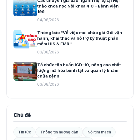
Các chuyên gia đầu ngành hội tụ tại Hội
thảo khoa học Nội khoa 4.0 – Bệnh viện
199
04/08/2026
Thông báo "Về việc mời chào giá Gói vận
hành, khai thác và hỗ trợ kỹ thuật phần
mềm HIS & EMR "
03/08/2026
Tổ chức tập huấn ICD-10, nâng cao chất
lượng mã hóa bệnh tật và quản lý khám
chữa bệnh
03/08/2026
Chủ đề
Tin tức
Thông tin hướng dẫn
Nội tim mạch