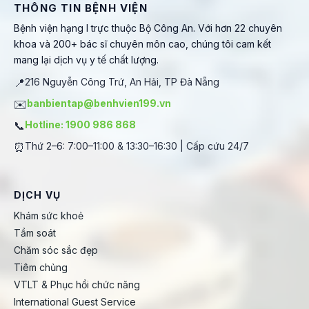
THÔNG TIN BỆNH VIỆN
Bệnh viện hạng I trực thuộc Bộ Công An. Với hơn 22 chuyên
khoa và 200+ bác sĩ chuyên môn cao, chúng tôi cam kết
mang lại dịch vụ y tế chất lượng.
📍
216 Nguyễn Công Trứ, An Hải, TP Đà Nẵng
✉️
banbientap@benhvien199.vn
📞
Hotline: 1900 986 868
⏰
Thứ 2–6: 7:00–11:00 & 13:30–16:30 | Cấp cứu 24/7
DỊCH VỤ
Khám sức khoẻ
Tầm soát
Chăm sóc sắc đẹp
Tiêm chủng
VTLT & Phục hồi chức năng
International Guest Service