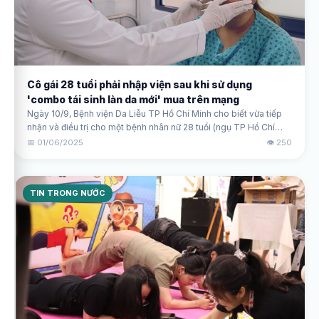
Cô gái 28 tuổi phải nhập viện sau khi sử dụng
'combo tái sinh làn da mới' mua trên mạng
Ngày 10/9, Bệnh viện Da Liễu TP Hồ Chí Minh cho biết vừa tiếp
nhận và điều trị cho một bệnh nhân nữ 28 tuổi (ngụ TP Hồ Chí
Minh) bị bội nhiễm, sưng nề, rỉ dịch sau lột da (peel) bằng hoá
📅 01/06/2025
👁️ 250
chất mua trên mạng.
TIN TRONG NƯỚC