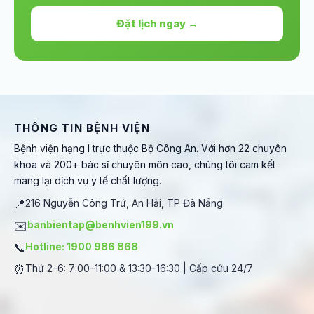
Đặt lịch ngay →
THÔNG TIN BỆNH VIỆN
Bệnh viện hạng I trực thuộc Bộ Công An. Với hơn 22 chuyên
khoa và 200+ bác sĩ chuyên môn cao, chúng tôi cam kết
mang lại dịch vụ y tế chất lượng.
📍
216 Nguyễn Công Trứ, An Hải, TP Đà Nẵng
✉️
banbientap@benhvien199.vn
📞
Hotline: 1900 986 868
⏰
Thứ 2–6: 7:00–11:00 & 13:30–16:30 | Cấp cứu 24/7