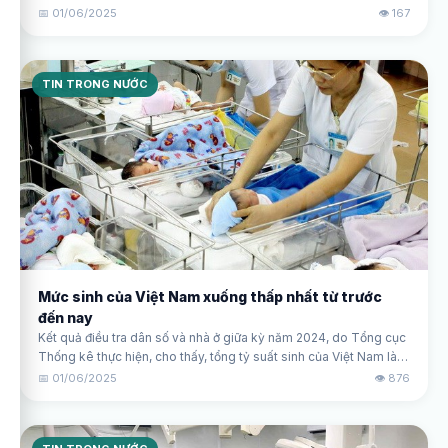
ương Huế đang tiếp nhận điều trị trường hợp có bệnh nền, tình
📅 01/06/2025
👁️ 167
trạng nặng phải thở oxy.
TIN TRONG NƯỚC
Mức sinh của Việt Nam xuống thấp nhất từ trước
đến nay
Kết quả điều tra dân số và nhà ở giữa kỳ năm 2024, do Tổng cục
Thống kê thực hiện, cho thấy, tổng tỷ suất sinh của Việt Nam là
1,91 con/phụ nữ, đây là mức sinh thấp nhất từ trước đến nay.
📅 01/06/2025
👁️ 876