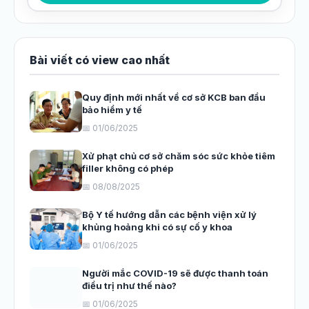
Bài viết có view cao nhất
Quy định mới nhất về cơ sở KCB ban đầu
bảo hiểm y tế
📅 01/06/2025
Xử phạt chủ cơ sở chăm sóc sức khỏe tiêm
filler không có phép
📅 08/08/2025
Bộ Y tế hướng dẫn các bệnh viện xử lý
khủng hoảng khi có sự cố y khoa
📅 01/06/2025
Người mắc COVID-19 sẽ được thanh toán
điều trị như thế nào?
📅 01/06/2025