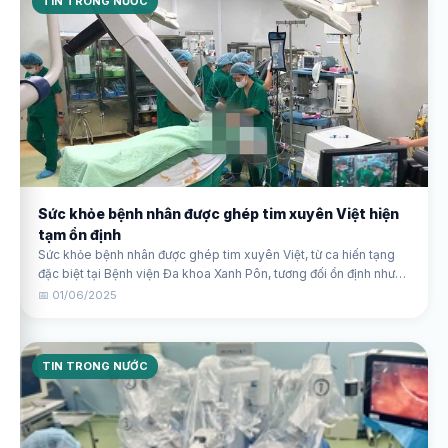
TIN TRONG NƯỚC
Sức khỏe bệnh nhân được ghép tim xuyên Việt hiện
tạm ổn định
Sức khỏe bệnh nhân được ghép tim xuyên Việt, từ ca hiến tạng
đặc biệt tại Bệnh viện Đa khoa Xanh Pôn, tương đối ổn định nhưng
vẫn cần theo dõi sát sao.
📅 01/06/2025
TIN TRONG NƯỚC