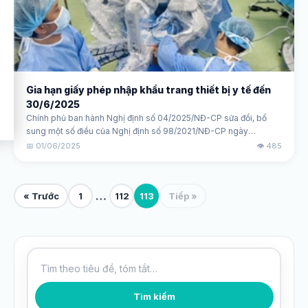
Gia hạn giấy phép nhập khẩu trang thiết bị y tế đến
30/6/2025
Chính phủ ban hành Nghị định số 04/2025/NĐ-CP sửa đổi, bổ
sung một số điều của Nghị định số 98/2021/NĐ-CP ngày
8/11/2021 của Chính phủ về quản lý thiết bị y tế đã được sửa đổi,
📅 01/06/2025
👁️ 485
bổ sung một số điều theo Nghị định số 07/2023/NĐ-CP ngày
3/3/2023 của Chính phủ.
…
« Trước
1
112
113
Tiếp »
Tìm kiếm bài viết
Tìm kiếm