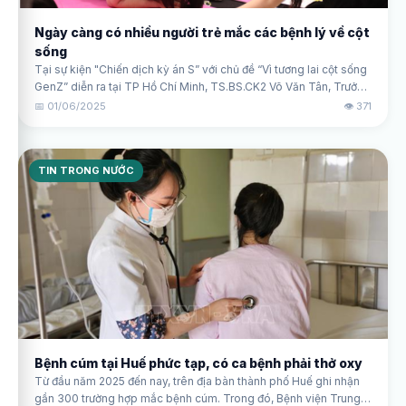
Ngày càng có nhiều người trẻ mắc các bệnh lý về cột
sống
Tại sự kiện "Chiến dịch kỳ án S” với chủ đề “Vì tương lai cột sống
GenZ” diễn ra tại TP Hồ Chí Minh, TS.BS.CK2 Võ Văn Tân, Trưởng
khoa Nội thần kinh Bệnh viện nhân dân Gia Định cho biết, bệnh lý
📅 01/06/2025
👁️ 371
về cột sống thường được cho là vấn đề của người cao tuổi, nhưng
những năm gần đây gặp nhiều ở người trẻ tuổi.
TIN TRONG NƯỚC
Bệnh cúm tại Huế phức tạp, có ca bệnh phải thở oxy
Từ đầu năm 2025 đến nay, trên địa bàn thành phố Huế ghi nhận
gần 300 trường hợp mắc bệnh cúm. Trong đó, Bệnh viện Trung