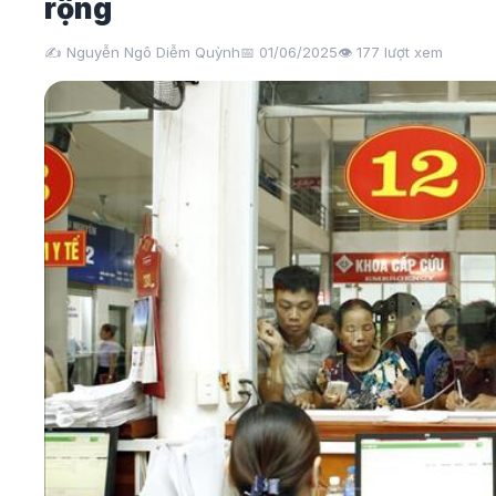
rộng
✍️ Nguyễn Ngô Diễm Quỳnh
📅 01/06/2025
👁️
177
lượt xem