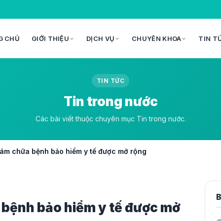
G CHỦ
GIỚI THIỆU
DỊCH VỤ
CHUYÊN KHOA
TIN T
TIN TỨC
Tin trong nước
Các bài viết thuộc chuyên mục Tin trong nước.
hám chữa bệnh bảo hiểm y tế được mở rộng
B
 bệnh bảo hiểm y tế được mở