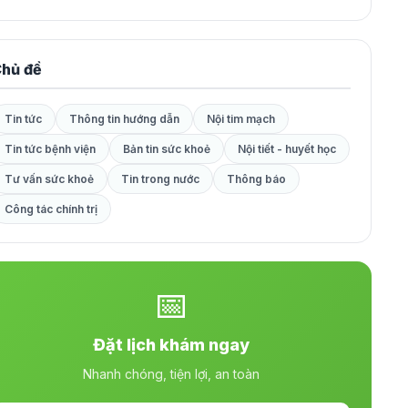
hủ đề
Tin tức
Thông tin hướng dẫn
Nội tim mạch
Tin tức bệnh viện
Bản tin sức khoẻ
Nội tiết - huyết học
Tư vấn sức khoẻ
Tin trong nước
Thông báo
Công tác chính trị
📅
Đặt lịch khám ngay
Nhanh chóng, tiện lợi, an toàn