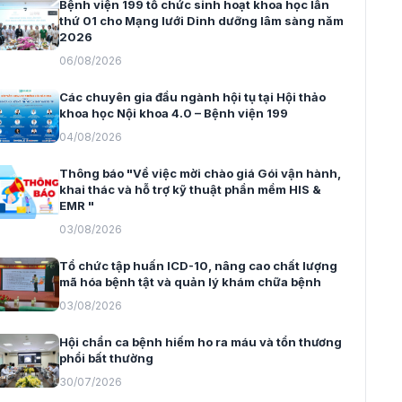
Bệnh viện 199 tổ chức sinh hoạt khoa học lần
thứ 01 cho Mạng lưới Dinh dưỡng lâm sàng năm
2026
06/08/2026
Các chuyên gia đầu ngành hội tụ tại Hội thảo
khoa học Nội khoa 4.0 – Bệnh viện 199
04/08/2026
Thông báo "Về việc mời chào giá Gói vận hành,
khai thác và hỗ trợ kỹ thuật phần mềm HIS &
EMR "
03/08/2026
Tổ chức tập huấn ICD-10, nâng cao chất lượng
mã hóa bệnh tật và quản lý khám chữa bệnh
03/08/2026
Hội chẩn ca bệnh hiếm ho ra máu và tổn thương
phổi bất thường
30/07/2026