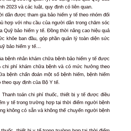
h 2023 và các luật, quy định có liên quan.
ời dân được tham gia bảo hiểm y tế theo nhóm đối
hù hợp với nhu cầu của người dân trong chăm sóc
a Quỹ bảo hiểm y tế. Đồng thời nâng cao hiệu quả
c khỏe ban đầu, góp phần quản lý toàn diện sức
quỹ bảo hiểm y tế…
 của bệnh nhân khám chữa bệnh bảo hiểm y tế được
0% chi phí khám chữa bệnh và có mức hưởng theo
ữa bệnh chẩn đoán một số bệnh hiếm, bệnh hiểm
 theo quy định của Bộ Y tế.
Thanh toán chi phí thuốc, thiết bị y tế được điều
 y tế trong trường hợp tại thời điểm người bệnh
hưng không có sẵn và không thể chuyển người bệnh
huốc, thiết bị y tế trong trường hợp tại thời điểm