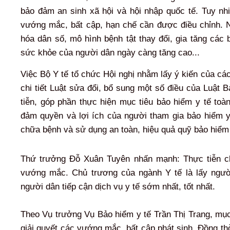
bảo đảm an sinh xã hội và hội nhập quốc tế. Tuy nhi
vướng mắc, bất cập, hạn chế cần được điều chỉnh. N
hóa dân số, mô hình bệnh tật thay đổi, gia tăng các
sức khỏe của người dân ngày càng tăng cao...
Việc Bộ Y tế tổ chức Hội nghị nhằm lấy ý kiến của các
chi tiết Luật sửa đổi, bổ sung một số điều của Luật 
tiễn, góp phần thực hiện mục tiêu bảo hiểm y tế toà
đảm quyền và lợi ích của người tham gia bảo hiểm y
chữa bệnh và sử dụng an toàn, hiệu quả quỹ bảo hiểm 
Thứ trưởng Đỗ Xuân Tuyên nhấn mạnh: Thực tiễn ch
vướng mắc. Chủ trương của ngành Y tế là lấy người 
người dân tiếp cận dịch vụ y tế sớm nhất, tốt nhất.
Theo Vụ trưởng Vụ Bảo hiểm y tế Trần Thị Trang, mục 
giải quyết các vướng mắc, bất cập phát sinh. Đồng th