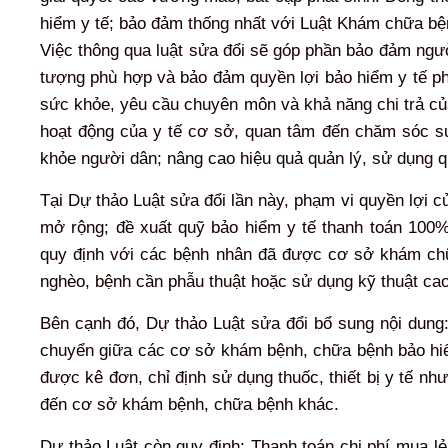
hiểm y tế; bảo đảm thống nhất với Luật Khám chữa bện
Việc thông qua luật sửa đổi sẽ góp phần bảo đảm ngư
tượng phù hợp và bảo đảm quyền lợi bảo hiểm y tế p
sức khỏe, yêu cầu chuyên môn và khả năng chi trả củ
hoạt động của y tế cơ sở, quan tâm đến chăm sóc sứ
khỏe người dân; nâng cao hiệu quả quản lý, sử dụng 
Tại Dự thảo Luật sửa đổi lần này, phạm vi quyền lợi
mở rộng; đề xuất quỹ bảo hiểm y tế thanh toán 10
quy định với các bệnh nhân đã được cơ sở khám ch
nghèo, bệnh cần phẫu thuật hoặc sử dụng kỹ thuật cao
Bên cạnh đó, Dự thảo Luật sửa đổi bổ sung nội dung: 
chuyển giữa các cơ sở khám bệnh, chữa bệnh bảo hiểm
được kê đơn, chỉ định sử dụng thuốc, thiết bị y tế n
đến cơ sở khám bệnh, chữa bệnh khác.
Dự thảo Luật còn quy định: Thanh toán chi phí mua lẻ t