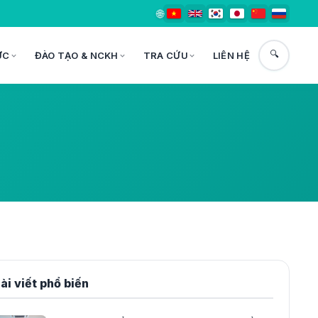
🌐
🔍
ỨC
ĐÀO TẠO & NCKH
TRA CỨU
LIÊN HỆ
ài viết phổ biến