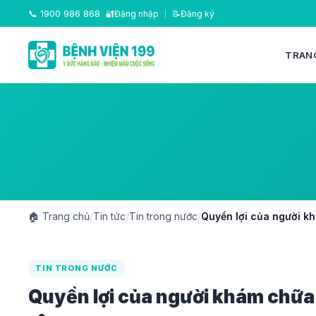
📞
1900 986 868
🔐
Đăng nhập
|
📝
Đăng ký
TRAN
🏠
Trang chủ
/
Tin tức
/
Tin trong nước
/
Quyền lợi của người k
TIN TRONG NƯỚC
Quyền lợi của người khám chữa