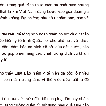
ên, trong quá trình thực hiện đã phát sinh những
hất là khi Việt Nam đang bước vào giai đoạn già
 bệnh không lây nhiễm; nhu cầu chăm sóc, bảo vệ
 đại biểu để tổng hợp hoàn thiện hồ sơ và dự thảo
Bảo hiểm y tế trình Quốc hội cho phù hợp với thực
n dân, đảm bảo an sinh xã hội của đất nước, bảo
 tế; góp phần nâng cao chất lượng dịch vụ khám
y tế.
o thấy Luật Bảo hiểm y tế hiện đã bộc lộ nhiều
bệnh làm trung tâm, vì thế việc sửa luật là để
tiêu của việc sửa đổi, bổ sung luật lần này nhằm
ời, tăng cường quản lý, sử dụng hiệu quả Quỹ bảo