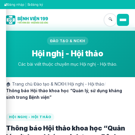
🔐
📝
Đăng nhập
|
Đăng ký
🔍
ĐÀO TẠO & NCKH
Hội nghị - Hội thảo
Các bài viết thuộc chuyên mục Hội nghị - Hội thảo.
🏠
Trang chủ
/
Đào tạo & NCKH
/
Hội nghị - Hội thảo
/
Thông báo Hội thảo khoa học “Quản lý, sử dụng kháng
sinh trong Bệnh viện”
HỘI NGHỊ - HỘI THẢO
Thông báo Hội thảo khoa học “Quản