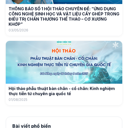
THÔNG BÁO SỐ 1 HỘI THẢO CHUYÊN ĐỀ: “ỨNG DỤNG
CÔNG NGHỆ SINH HỌC VÀ VẬT LIỆU CẤY GHÉP TRONG
ĐIỀU TRỊ CHẤN THƯƠNG THỂ THAO – CƠ XƯƠNG
KHỚP”
03/05/2026
Hội thảo phẫu thuật bàn chân - cổ chân: Kinh nghiệm
thực tiễn từ chuyên gia quốc tế
01/08/2025
Bài viết phổ biến