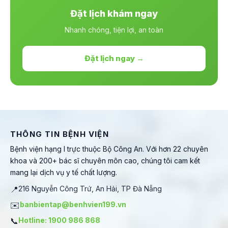
Đặt lịch khám ngay
Nhanh chóng, tiện lợi, an toàn
Đặt lịch ngay →
THÔNG TIN BỆNH VIỆN
Bệnh viện hạng I trực thuộc Bộ Công An. Với hơn 22 chuyên
khoa và 200+ bác sĩ chuyên môn cao, chúng tôi cam kết
mang lại dịch vụ y tế chất lượng.
📍
216 Nguyễn Công Trứ, An Hải, TP Đà Nẵng
✉️
banbientap@benhvien199.vn
📞
Hotline: 1900 986 868