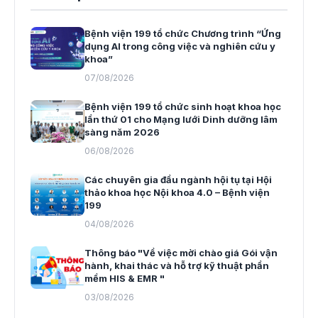
Bệnh viện 199 tổ chức Chương trình “Ứng
dụng AI trong công việc và nghiên cứu y
khoa”
07/08/2026
Bệnh viện 199 tổ chức sinh hoạt khoa học
lần thứ 01 cho Mạng lưới Dinh dưỡng lâm
sàng năm 2026
06/08/2026
Các chuyên gia đầu ngành hội tụ tại Hội
thảo khoa học Nội khoa 4.0 – Bệnh viện
199
04/08/2026
Thông báo "Về việc mời chào giá Gói vận
hành, khai thác và hỗ trợ kỹ thuật phần
mềm HIS & EMR "
03/08/2026