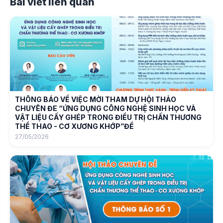
Bài viết liên quan
THÔNG BÁO VỀ VIỆC MỜI THAM DỰ HỘI THẢO
CHUYÊN ĐE “ỨNG DỤNG CÔNG NGHỆ SINH HỌC VÀ
VẬT LIỆU CẤY GHÉP TRONG ĐIỀU TRỊ CHẤN THƯƠNG
THỂ THAO - CƠ XƯƠNG KHỚP”ĐỀ
27/05/2026