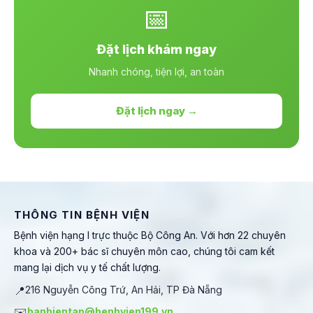
📅
Đặt lịch khám ngay
Nhanh chóng, tiện lợi, an toàn
Đặt lịch ngay →
THÔNG TIN BỆNH VIỆN
Bệnh viện hạng I trực thuộc Bộ Công An. Với hơn 22 chuyên
khoa và 200+ bác sĩ chuyên môn cao, chúng tôi cam kết
mang lại dịch vụ y tế chất lượng.
📍
216 Nguyễn Công Trứ, An Hải, TP Đà Nẵng
✉️
banbientap@benhvien199.vn