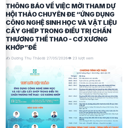
THÔNG BÁO VỀ VIỆC MỜI THAM DỰ
HỘI THẢO CHUYÊN ĐE “ỨNG DỤNG
CÔNG NGHỆ SINH HỌC VÀ VẬT LIỆU
CẤY GHÉP TRONG ĐIỀU TRỊ CHẤN
THƯƠNG THỂ THAO - CƠ XƯƠNG
KHỚP”ĐỀ
✍️ Dương Thu Thảo
📅 27/05/2026
👁️
23
lượt xem