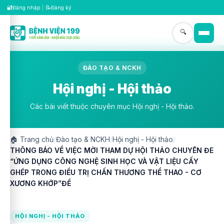
🔐
📝
Đăng nhập
|
Đăng ký
🔍
ĐÀO TẠO & NCKH
Hội nghị - Hội thảo
Các bài viết thuộc chuyên mục Hội nghị - Hội thảo.
🏠
Trang chủ
/
Đào tạo & NCKH
/
Hội nghị - Hội thảo
/
THÔNG BÁO VỀ VIỆC MỜI THAM DỰ HỘI THẢO CHUYÊN ĐE
“ỨNG DỤNG CÔNG NGHỆ SINH HỌC VÀ VẬT LIỆU CẤY
GHÉP TRONG ĐIỀU TRỊ CHẤN THƯƠNG THỂ THAO - CƠ
XƯƠNG KHỚP”ĐỀ
HỘI NGHỊ - HỘI THẢO