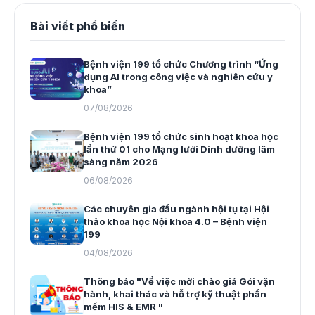
Bài viết phổ biến
Bệnh viện 199 tổ chức Chương trình “Ứng
dụng AI trong công việc và nghiên cứu y
khoa”
07/08/2026
Bệnh viện 199 tổ chức sinh hoạt khoa học
lần thứ 01 cho Mạng lưới Dinh dưỡng lâm
sàng năm 2026
06/08/2026
Các chuyên gia đầu ngành hội tụ tại Hội
thảo khoa học Nội khoa 4.0 – Bệnh viện
199
04/08/2026
Thông báo "Về việc mời chào giá Gói vận
hành, khai thác và hỗ trợ kỹ thuật phần
mềm HIS & EMR "