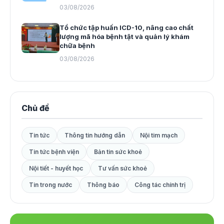
03/08/2026
Tổ chức tập huấn ICD-10, nâng cao chất
lượng mã hóa bệnh tật và quản lý khám
chữa bệnh
03/08/2026
Chủ đề
Tin tức
Thông tin hướng dẫn
Nội tim mạch
Tin tức bệnh viện
Bản tin sức khoẻ
Nội tiết - huyết học
Tư vấn sức khoẻ
Tin trong nước
Thông báo
Công tác chính trị