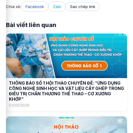
Chia sẻ:
Facebook
Zalo
Sao chép link
Bài viết liên quan
THÔNG BÁO SỐ 1 HỘI THẢO CHUYÊN ĐỀ: “ỨNG DỤNG
CÔNG NGHỆ SINH HỌC VÀ VẬT LIỆU CẤY GHÉP TRONG
ĐIỀU TRỊ CHẤN THƯƠNG THỂ THAO – CƠ XƯƠNG
KHỚP”
03/05/2026