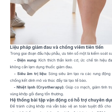
Liệu pháp giảm đau và chống viêm tiên tiến
Trong giai đoạn đầu hậu phẫu, ưu tiên số một là kiểm soát 
- Điện xung:
Kích thích thần kinh cơ, ức chế tín hiệu 
không cần lạm dụng thuốc giảm đau.
- Siêu âm trị liệu:
Sóng siêu âm tạo ra các rung động
chống kết dính mô và thúc đẩy tái tạo tế bào.
- Nhiệt lạnh (Cryotherapy):
Giúp co mạch, giảm tình tr
vùng khớp gối đang tổn thương.
Hệ thống bài tập vận động có hỗ trợ chuyên d
Để tránh cứng khớp mà vẫn bảo vệ an toàn tuyệt đối cho 