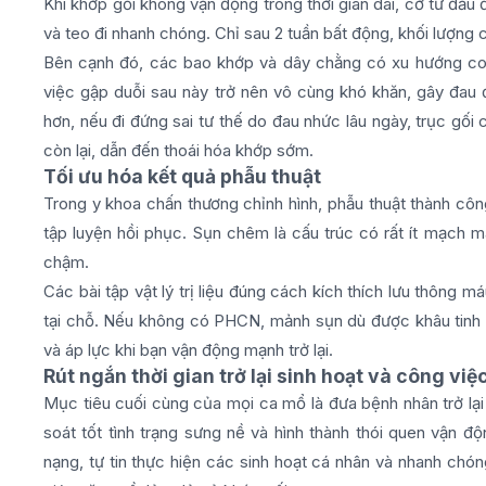
Khi khớp gối không vận động trong thời gian dài, cơ tứ đầu 
và teo đi nhanh chóng. Chỉ sau 2 tuần bất động, khối lượng 
Bên cạnh đó, các bao khớp và dây chằng có xu hướng co r
việc gập duỗi sau này trở nên vô cùng khó khăn, gây đau 
hơn, nếu đi đứng sai tư thế do đau nhức lâu ngày, trục gối c
còn lại, dẫn đến thoái hóa khớp sớm.
Tối ưu hóa kết quả phẫu thuật
Trong y khoa chấn thương chỉnh hình, phẫu thuật thành cô
tập luyện hồi phục. Sụn chêm là cấu trúc có rất ít mạch m
chậm.
Các bài tập vật lý trị liệu đúng cách kích thích lưu thông m
tại chỗ. Nếu không có PHCN, mảnh sụn dù được khâu tinh v
và áp lực khi bạn vận động mạnh trở lại.
Rút ngắn thời gian trở lại sinh hoạt và công việ
Mục tiêu cuối cùng của mọi ca mổ là đưa bệnh nhân trở lạ
soát tốt tình trạng sưng nề và hình thành thói quen vận
nạng, tự tin thực hiện các sinh hoạt cá nhân và nhanh chó