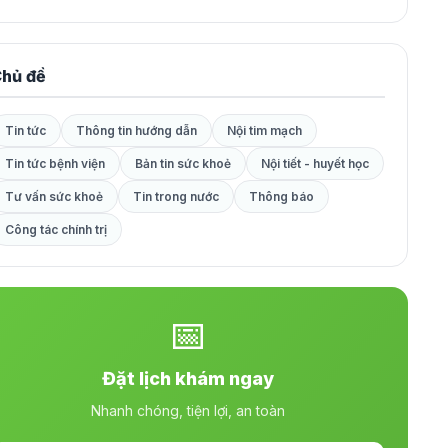
hủ đề
Tin tức
Thông tin hướng dẫn
Nội tim mạch
Tin tức bệnh viện
Bản tin sức khoẻ
Nội tiết - huyết học
Tư vấn sức khoẻ
Tin trong nước
Thông báo
Công tác chính trị
📅
Đặt lịch khám ngay
Nhanh chóng, tiện lợi, an toàn