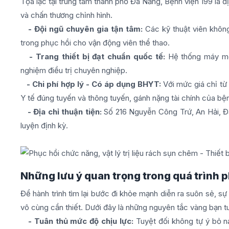
Tọa lạc tại trung tâm thành phố Đà Nẵng, Bệnh viện 199 là đ
và chấn thương chỉnh hình.
- Đội ngũ chuyên gia tận tâm:
Các kỹ thuật viên khôn
trong phục hồi cho vận động viên thể thao.
- Trang thiết bị đạt chuẩn quốc tế:
Hệ thống máy móc
nghiệm điều trị chuyên nghiệp.
- Chi phí hợp lý - Có áp dụng BHYT:
Với mức giá chỉ từ
Y tế đúng tuyến và thông tuyến, gánh nặng tài chính của b
- Địa chỉ thuận tiện:
Số 216 Nguyễn Công Trứ, An Hải, Đà 
luyện định kỳ.
Những lưu ý quan trọng trong quá trình p
Để hành trình tìm lại bước đi khỏe mạnh diễn ra suôn sẻ, sự 
vô cùng cần thiết. Dưới đây là những nguyên tắc vàng bạn t
- Tuân thủ mức độ chịu lực:
Tuyệt đối không tự ý bỏ n