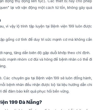
 động thụ động liên tục). Các thiết bị này cho phép
 quen" lại với vận động một cách từ tốn, không gây quá
n
 vì vậy lộ trình tập luyện tại Bệnh viện 199 luôn được
tập gồng cơ tĩnh để duy trì sức mạnh cơ mà không cần
ới nạng, tăng dần biên độ gập duỗi khớp theo chỉ định.
 sức mạnh nhóm cơ đùi và hông để bệnh nhân có thể đi
hàng.
rè. Các chuyên gia tại Bệnh viện 199 sẽ luôn đồng hành,
n, mỗi bệnh nhân đều nhận được bộ tài liệu hướng dẫn chi
 trì để đảm bảo kết quả phục hồi bền vững.
viện 199 Đà Nẵng?