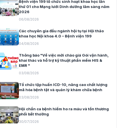
Bệnh viện 199 tổ chức sinh hoạt khoa học lần
thứ 01 cho Mạng lưới Dinh dưỡng lâm sàng năm
2026
06/08/2026
Các chuyên gia đầu ngành hội tụ tại Hội thảo
khoa học Nội khoa 4.0 – Bệnh viện 199
04/08/2026
Thông báo "Về việc mời chào giá Gói vận hành,
khai thác và hỗ trợ kỹ thuật phần mềm HIS &
EMR "
03/08/2026
Tổ chức tập huấn ICD-10, nâng cao chất lượng
mã hóa bệnh tật và quản lý khám chữa bệnh
03/08/2026
Hội chẩn ca bệnh hiếm ho ra máu và tổn thương
phổi bất thường
30/07/2026