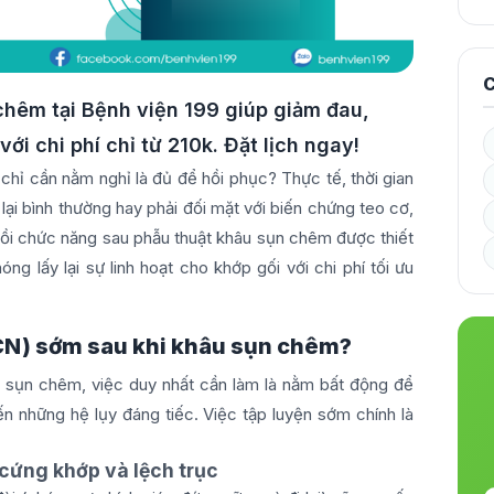
C
chêm tại Bệnh viện 199 giúp giảm đau,
i chi phí chỉ từ 210k. Đặt lịch ngay!
chỉ cần nằm nghỉ là đủ để hồi phục? Thực tế, thời gian
lại bình thường hay phải đối mặt với biến chứng teo cơ,
hồi chức năng sau phẫu thuật khâu sụn chêm được thiết
ng lấy lại sự linh hoạt cho khớp gối với chi phí tối ưu
HCN) sớm sau khi khâu sụn chêm?
h sụn chêm, việc duy nhất cần làm là nằm bất động để
ến những hệ lụy đáng tiếc. Việc tập luyện sớm chính là
cứng khớp và lệch trục