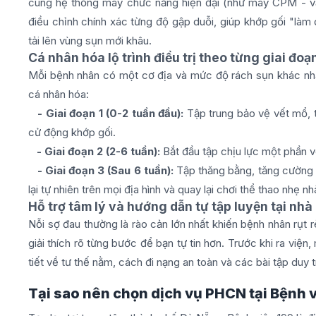
cùng hệ thống máy chức năng hiện đại (như máy CPM - vận
điều chỉnh chính xác từng độ gập duỗi, giúp khớp gối "làm
tải lên vùng sụn mới khâu.
Cá nhân hóa lộ trình điều trị theo từng giai đoạ
Mỗi bệnh nhân có một cơ địa và mức độ rách sụn khác nhau,
cá nhân hóa:
- Giai đoạn 1 (0-2 tuần đầu):
Tập trung bảo vệ vết mổ, 
cử động khớp gối.
- Giai đoạn 2 (2-6 tuần):
Bắt đầu tập chịu lực một phần v
- Giai đoạn 3 (Sau 6 tuần):
Tập thăng bằng, tăng cường
lại tự nhiên trên mọi địa hình và quay lại chơi thể thao nhẹ n
Hỗ trợ tâm lý và hướng dẫn tự tập luyện tại nhà
Nỗi sợ đau thường là rào cản lớn nhất khiến bệnh nhân rụt 
giải thích rõ từng bước để bạn tự tin hơn. Trước khi ra việ
tiết về tư thế nằm, cách đi nạng an toàn và các bài tập duy
Tại sao nên chọn dịch vụ PHCN tại Bệnh 