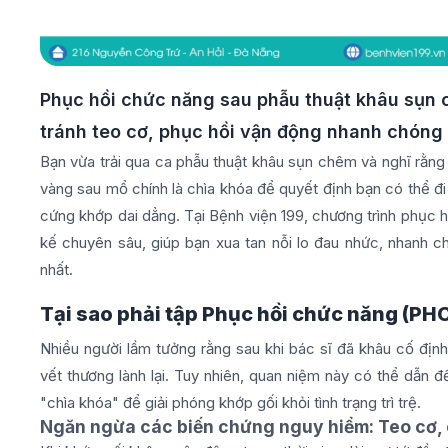
Phục hồi chức năng sau phẫu thuật khâu sụn 
tránh teo cơ, phục hồi vận động nhanh chóng vớ
Bạn vừa trải qua ca phẫu thuật khâu sụn chêm và nghĩ rằng 
vàng sau mổ chính là chìa khóa để quyết định bạn có thể đi 
cứng khớp dai dẳng. Tại Bệnh viện 199, chương trình phục 
kế chuyên sâu, giúp bạn xua tan nỗi lo đau nhức, nhanh chó
nhất.
Tại sao phải tập Phục hồi chức năng (P
Nhiều người lầm tưởng rằng sau khi bác sĩ đã khâu cố địn
vết thương lành lại. Tuy nhiên, quan niệm này có thể dẫn đ
"chìa khóa" để giải phóng khớp gối khỏi tình trạng trì trệ.
Ngăn ngừa các biến chứng nguy hiểm: Teo cơ, 