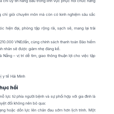
ịa chỉ uy tín hàng đầu trong lĩnh vực phục hồi chức năng
g chỉ giỏi chuyên môn mà còn có kinh nghiệm sâu sắc
 hiện đại, phòng tập rộng rãi, sạch sẽ, mang lại trải
 210.000 VNĐ/lần, cùng chính sách thanh toán Bảo hiểm
ệnh nhân sẽ được giảm nhẹ đáng kể.
Nẵng – vị trí dễ tìm, giao thông thuận lợi cho việc tập
hục hồi
nỗ lực từ phía người bệnh và sự phối hợp với gia đình là
uyệt đối không nên bỏ qua:
ạng hoặc dồn lực lên chân đau sớm hơn lịch trình. Một