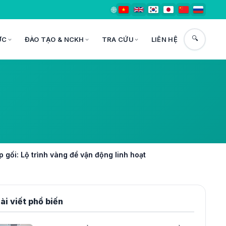
🌐
🔍
ỨC
ĐÀO TẠO & NCKH
TRA CỨU
LIÊN HỆ
gối: Lộ trình vàng để vận động linh hoạt
ài viết phổ biến