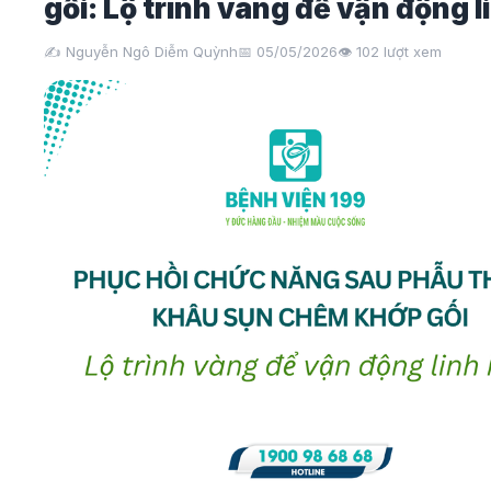
gối: Lộ trình vàng để vận động l
✍️ Nguyễn Ngô Diễm Quỳnh
📅 05/05/2026
👁️
102
lượt xem