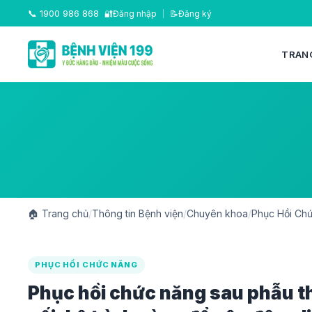
📞
1900 986 868
🔐
Đăng nhập
|
📝
Đăng ký
TRAN
🏠
Trang chủ
/
Thông tin Bệnh viện
/
Chuyên khoa
/
Phục Hồi Ch
PHỤC HỒI CHỨC NĂNG
Phục hồi chức năng sau phẫu 