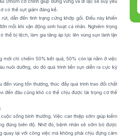
đùi (nhóm cơ chính giúp đứng vững và đi lại) sẽ suy yếu
cơ có thể sụt giảm đáng kể.
út, dẫn đến tình trạng cứng khớp gối. Điều này khiến
đớn mỗi khi vận động sinh hoạt cá nhân. Nghiêm trọng
ó thể bị lệch, làm gia tăng áp lực lên vùng sụn lành lặn
ng mới chỉ chiếm 50% kết quả, 50% còn lại nằm ở việc
áu nuôi dưỡng, do đó quá trình liền sụn diễn ra cực kỳ
áu đến vùng tổn thương, thúc đẩy quá trình trao đổi chất
i đến đâu cũng khó có thể chịu được tải trọng cơ thể
c
i cuộc sống bình thường. Việc can thiệp sớm giúp kiểm
 động đúng biên độ. Nhờ đó, bệnh nhân sẽ sớm bỏ được
ng quay lại với công việc mà không phải chịu đựng cảm