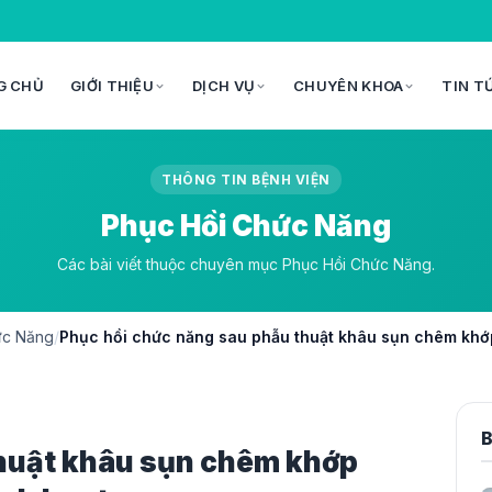
G CHỦ
GIỚI THIỆU
DỊCH VỤ
CHUYÊN KHOA
TIN T
THÔNG TIN BỆNH VIỆN
Phục Hồi Chức Năng
Các bài viết thuộc chuyên mục Phục Hồi Chức Năng.
ức Năng
/
Phục hồi chức năng sau phẫu thuật khâu sụn chêm khớp 
B
thuật khâu sụn chêm khớp