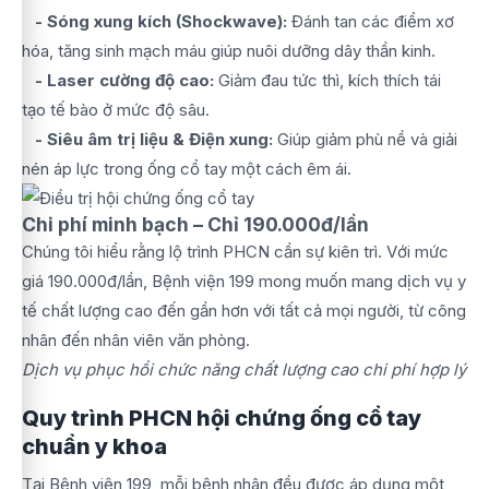
- Sóng xung kích (Shockwave):
Đánh tan các điểm xơ
hóa, tăng sinh mạch máu giúp nuôi dưỡng dây thần kinh.
- Laser cường độ cao:
Giảm đau tức thì, kích thích tái
tạo tế bào ở mức độ sâu.
- Siêu âm trị liệu & Điện xung:
Giúp giảm phù nề và giải
nén áp lực trong ống cổ tay một cách êm ái.
Chi phí minh bạch – Chỉ 190.000đ/lần
Chúng tôi hiểu rằng lộ trình PHCN cần sự kiên trì. Với mức
giá 190.000đ/lần, Bệnh viện 199 mong muốn mang dịch vụ y
tế chất lượng cao đến gần hơn với tất cả mọi người, từ công
nhân đến nhân viên văn phòng.
Dịch vụ phục hồi chức năng chất lượng cao chi phí hợp lý
Quy trình PHCN hội chứng ống cổ tay
chuẩn y khoa
Tại Bệnh viện 199, mỗi bệnh nhân đều được áp dụng một