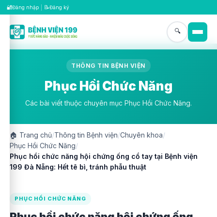
🔐
📝
Đăng nhập
|
Đăng ký
🔍
THÔNG TIN BỆNH VIỆN
Phục Hồi Chức Năng
Các bài viết thuộc chuyên mục Phục Hồi Chức Năng.
🏠
Trang chủ
/
Thông tin Bệnh viện
/
Chuyên khoa
/
Phục Hồi Chức Năng
/
Phục hồi chức năng hội chứng ống cổ tay tại Bệnh viện
199 Đà Nẵng: Hết tê bì, tránh phẫu thuật
PHỤC HỒI CHỨC NĂNG
Phục hồi chức năng hội chứng ống