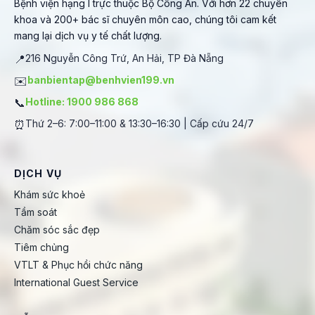
Bệnh viện hạng I trực thuộc Bộ Công An. Với hơn 22 chuyên
khoa và 200+ bác sĩ chuyên môn cao, chúng tôi cam kết
mang lại dịch vụ y tế chất lượng.
📍
216 Nguyễn Công Trứ, An Hải, TP Đà Nẵng
✉️
banbientap@benhvien199.vn
📞
Hotline: 1900 986 868
⏰
Thứ 2–6: 7:00–11:00 & 13:30–16:30 | Cấp cứu 24/7
DỊCH VỤ
Khám sức khoẻ
Tầm soát
Chăm sóc sắc đẹp
Tiêm chủng
VTLT & Phục hồi chức năng
International Guest Service