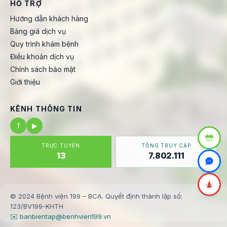
HỖ TRỢ
Hướng dẫn khách hàng
Bảng giá dịch vụ
Quy trình khám bệnh
Điều khoản dịch vụ
Chính sách bảo mật
Giới thiệu
KÊNH THÔNG TIN
f
▶
TRỰC TUYẾN
TỔNG TRUY CẬP
13
7.802.111
© 2024 Bệnh viện 199 – BCA. Quyết định thành lập số:
123/BV199-KHTH
✉️ banbientap@benhvien199.vn