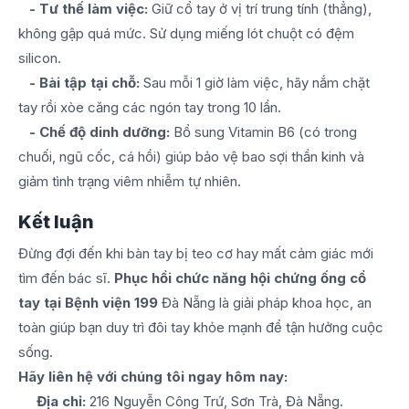
- Tư thế làm việc:
Giữ cổ tay ở vị trí trung tính (thẳng),
không gập quá mức. Sử dụng miếng lót chuột có đệm
silicon.
- Bài tập tại chỗ:
Sau mỗi 1 giờ làm việc, hãy nắm chặt
tay rồi xòe căng các ngón tay trong 10 lần.
- Chế độ dinh dưỡng:
Bổ sung Vitamin B6 (có trong
chuối, ngũ cốc, cá hồi) giúp bảo vệ bao sợi thần kinh và
giảm tình trạng viêm nhiễm tự nhiên.
Kết luận
Đừng đợi đến khi bàn tay bị teo cơ hay mất cảm giác mới
tìm đến bác sĩ.
Phục hồi chức năng hội chứng ống cổ
tay tại Bệnh viện 199
Đà Nẵng là giải pháp khoa học, an
toàn giúp bạn duy trì đôi tay khỏe mạnh để tận hưởng cuộc
sống.
Hãy liên hệ với chúng tôi ngay hôm nay:
Địa chỉ:
216 Nguyễn Công Trứ, Sơn Trà, Đà Nẵng.