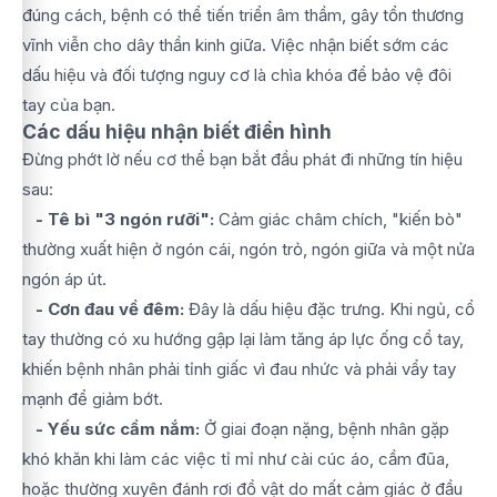
đúng cách, bệnh có thể tiến triển âm thầm, gây tổn thương
vĩnh viễn cho dây thần kinh giữa. Việc nhận biết sớm các
dấu hiệu và đối tượng nguy cơ là chìa khóa để bảo vệ đôi
tay của bạn.
Các dấu hiệu nhận biết điển hình
Đừng phớt lờ nếu cơ thể bạn bắt đầu phát đi những tín hiệu
sau:
- Tê bì "3 ngón rưỡi":
Cảm giác châm chích, "kiến bò"
thường xuất hiện ở ngón cái, ngón trỏ, ngón giữa và một nửa
ngón áp út.
- Cơn đau về đêm:
Đây là dấu hiệu đặc trưng. Khi ngủ, cổ
tay thường có xu hướng gập lại làm tăng áp lực ống cổ tay,
khiến bệnh nhân phải tỉnh giấc vì đau nhức và phải vẩy tay
mạnh để giảm bớt.
- Yếu sức cầm nắm:
Ở giai đoạn nặng, bệnh nhân gặp
khó khăn khi làm các việc tỉ mỉ như cài cúc áo, cầm đũa,
hoặc thường xuyên đánh rơi đồ vật do mất cảm giác ở đầu