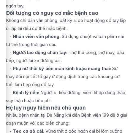
ngón tay.
Đối tượng có nguy cơ mắc bệnh cao
Không chỉ dân văn phòng, bất kỳ ai có hoạt động cổ tay lặp
đi lặp lại đều có thể mắc bệnh:
- Nhân viên văn phòng:
Sử dụng chuột và bàn phím sai
tư thế trong thời gian dài.
- Người lao động chân tay:
Thợ thủ công, thợ may, đầu
bếp, người lái xe đường dài.
- Phụ nữ thời kỳ tiền mãn kinh hoặc mang thai:
Sự
thay đổi nội tiết tố gây ứ đọng dịch trong các khoang cơ
thể, làm hẹp ống cổ tay.
- Bệnh lý nền:
Người bị tiểu đường, viêm khớp dạng thấp,
suy thận hoặc béo phì.
Hệ lụy nguy hiểm nếu chủ quan
Nhiều bệnh nhân tại Đà Nẵng khi đến Bệnh viện 199 đã ở giai
đoạn muộn với các biến chứng:
- Teo cơ gò cái:
Vùng thịt ở gốc ngón cái bị lõm xuống