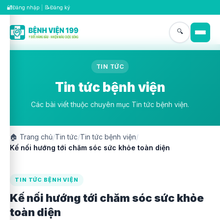
🔐
📝
Đăng nhập
|
Đăng ký
🔍
TIN TỨC
Tin tức bệnh viện
Các bài viết thuộc chuyên mục Tin tức bệnh viện.
🏠
Trang chủ
/
Tin tức
/
Tin tức bệnh viện
/
Kế nối hướng tới chăm sóc sức khỏe toàn diện
TIN TỨC BỆNH VIỆN
Kế nối hướng tới chăm sóc sức khỏe
toàn diện