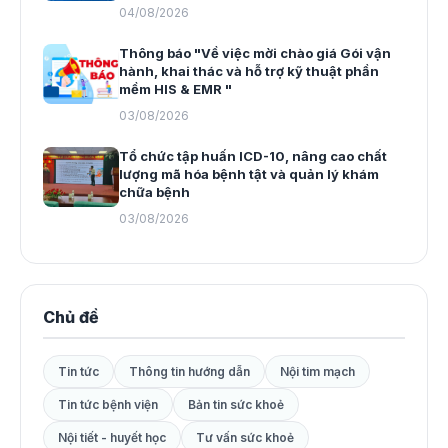
04/08/2026
Thông báo "Về việc mời chào giá Gói vận
hành, khai thác và hỗ trợ kỹ thuật phần
mềm HIS & EMR "
03/08/2026
Tổ chức tập huấn ICD-10, nâng cao chất
lượng mã hóa bệnh tật và quản lý khám
chữa bệnh
03/08/2026
Chủ đề
Tin tức
Thông tin hướng dẫn
Nội tim mạch
Tin tức bệnh viện
Bản tin sức khoẻ
Nội tiết - huyết học
Tư vấn sức khoẻ