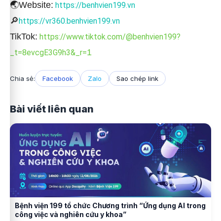
🌏Website:
https://benhvien199.vn
🔎
https://vr360.benhvien199.vn
TikTok:
https://www.tiktok.com/@benhvien199?
1
_t=8evcgE3G9h3&_r=
Chia sẻ:
Facebook
Zalo
Sao chép link
Bài viết liên quan
Bệnh viện 199 tổ chức Chương trình “Ứng dụng AI trong
công việc và nghiên cứu y khoa”