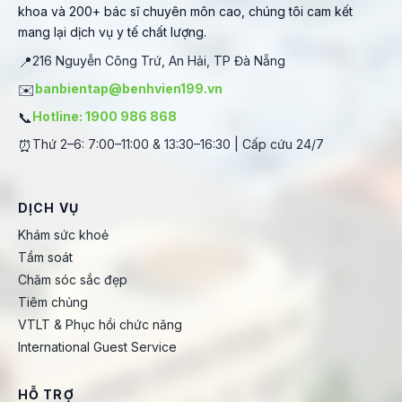
khoa và 200+ bác sĩ chuyên môn cao, chúng tôi cam kết
mang lại dịch vụ y tế chất lượng.
📍
216 Nguyễn Công Trứ, An Hải, TP Đà Nẵng
✉️
banbientap@benhvien199.vn
📞
Hotline: 1900 986 868
⏰
Thứ 2–6: 7:00–11:00 & 13:30–16:30 | Cấp cứu 24/7
DỊCH VỤ
Khám sức khoẻ
Tầm soát
Chăm sóc sắc đẹp
Tiêm chủng
VTLT & Phục hồi chức năng
International Guest Service
HỖ TRỢ