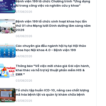
Bệnh viện 199 tổ chức Chương trình “Ứng dụng
AI trong công việc và nghiên cứu y khoa”
07/08/2026
Bệnh viện 199 tổ chức sinh hoạt khoa học lần
thứ 01 cho Mạng lưới Dinh dưỡng lâm sàng năm
2026
06/08/2026
Các chuyên gia đầu ngành hội tụ tại Hội thảo
khoa học Nội khoa 4.0 – Bệnh viện 199
04/08/2026
Thông báo "Về việc mời chào giá Gói vận hành,
khai thác và hỗ trợ kỹ thuật phần mềm HIS &
EMR "
03/08/2026
Tổ chức tập huấn ICD-10, nâng cao chất lượng
mã hóa bệnh tật và quản lý khám chữa bệnh
03/08/2026