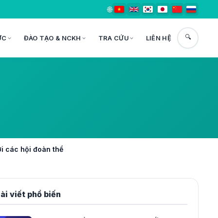
🌐
🔍
ỨC
ĐÀO TẠO & NCKH
TRA CỨU
LIÊN HỆ
ới các hội đoàn thể
ài viết phổ biến