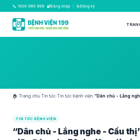
📞
1900 986 868
🔐
Đăng nhập
|
📝
Đăng ký
TRAN
🏠
Trang chủ
/
Tin tức
/
Tin tức bệnh viện
/
“Dân chủ - Lắng nghe
TIN TỨC BỆNH VIỆN
“Dân chủ - Lắng nghe - Cầu thị”