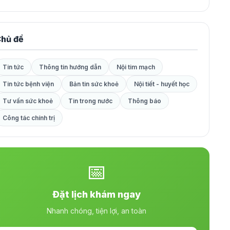
hủ đề
Tin tức
Thông tin hướng dẫn
Nội tim mạch
Tin tức bệnh viện
Bản tin sức khoẻ
Nội tiết - huyết học
Tư vấn sức khoẻ
Tin trong nước
Thông báo
Công tác chính trị
📅
Đặt lịch khám ngay
Nhanh chóng, tiện lợi, an toàn