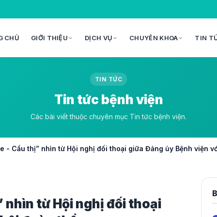
G CHỦ
GIỚI THIỆU
DỊCH VỤ
CHUYÊN KHOA
TIN T
TIN TỨC
Tin tức bệnh viện
Các bài viết thuộc chuyên mục Tin tức bệnh viện.
 - Cầu thị” nhìn từ Hội nghị đối thoại giữa Đảng ủy Bệnh viện v
B
 nhìn từ Hội nghị đối thoại