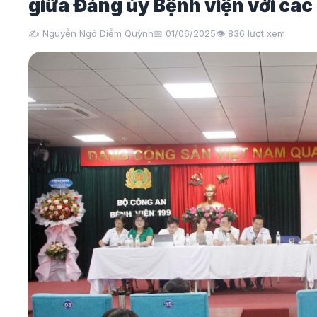
giữa Đảng ủy Bệnh viện với các
✍️ Nguyễn Ngô Diễm Quỳnh
📅 01/06/2025
👁️
836
lượt xem