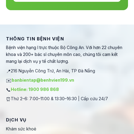
THÔNG TIN BỆNH VIỆN
Bệnh viện hạng I trực thuộc Bộ Công An. Với hơn 22 chuyên
khoa và 200+ bác sĩ chuyên môn cao, chúng tôi cam kết
mang lại dịch vụ y tế chất lượng.
📍
216 Nguyễn Công Trứ, An Hải, TP Đà Nẵng
✉️
banbientap@benhvien199.vn
📞
Hotline: 1900 986 868
⏰
Thứ 2–6: 7:00–11:00 & 13:30–16:30 | Cấp cứu 24/7
DỊCH VỤ
Khám sức khoẻ