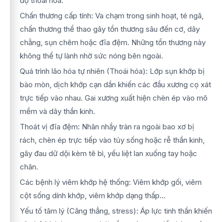
độ thoái hóa.
Chấn thương cấp tính: Va chạm trong sinh hoạt, té ngã,
chấn thương thể thao gây tổn thương sâu đến cơ, dây
chằng, sụn chêm hoặc đĩa đệm. Những tổn thương này
không thể tự lành nhờ sức nóng bên ngoài.
Quá trình lão hóa tự nhiên (Thoái hóa): Lớp sụn khớp bị
bào mòn, dịch khớp cạn dần khiến các đầu xương cọ xát
trực tiếp vào nhau. Gai xương xuất hiện chèn ép vào mô
mềm và dây thần kinh.
Thoát vị đĩa đệm: Nhân nhầy tràn ra ngoài bao xơ bị
rách, chèn ép trực tiếp vào tủy sống hoặc rễ thần kinh,
gây đau dữ dội kèm tê bì, yếu liệt lan xuống tay hoặc
chân.
Các bệnh lý viêm khớp hệ thống: Viêm khớp gối, viêm
cột sống dính khớp, viêm khớp dạng thấp...
Yếu tố tâm lý (Căng thẳng, stress): Áp lực tinh thần khiến