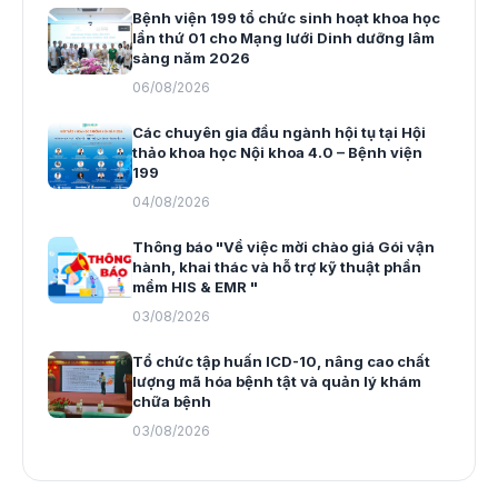
Bệnh viện 199 tổ chức sinh hoạt khoa học
lần thứ 01 cho Mạng lưới Dinh dưỡng lâm
sàng năm 2026
06/08/2026
Các chuyên gia đầu ngành hội tụ tại Hội
thảo khoa học Nội khoa 4.0 – Bệnh viện
199
04/08/2026
Thông báo "Về việc mời chào giá Gói vận
hành, khai thác và hỗ trợ kỹ thuật phần
mềm HIS & EMR "
03/08/2026
Tổ chức tập huấn ICD-10, nâng cao chất
lượng mã hóa bệnh tật và quản lý khám
chữa bệnh
03/08/2026