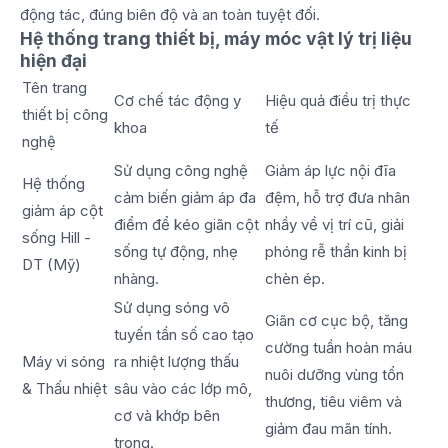
động tác, đúng biên độ và an toàn tuyệt đối.
Hệ thống trang thiết bị, máy móc vật lý trị liệu
hiện đại
Tên trang
Cơ chế tác động y
Hiệu quả điều trị thực
thiết bị công
khoa
tế
nghệ
Sử dụng công nghệ
Giảm áp lực nội đĩa
Hệ thống
cảm biến giảm áp đa
đệm, hỗ trợ đưa nhân
giảm áp cột
điểm để kéo giãn cột
nhầy về vị trí cũ, giải
sống Hill -
sống tự động, nhẹ
phóng rễ thần kinh bị
DT (Mỹ)
nhàng.
chèn ép.
Sử dụng sóng vô
Giãn cơ cục bộ, tăng
tuyến tần số cao tạo
cường tuần hoàn máu
Máy vi sóng
ra nhiệt lượng thấu
nuôi dưỡng vùng tổn
& Thấu nhiệt
sâu vào các lớp mô,
thương, tiêu viêm và
cơ và khớp bên
giảm đau mãn tính.
trong.