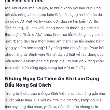
tại Bệnh viện 199.
Mỗi khi bị đau mỏi vai gáy, tê nhức khớp gối hay cụp lưng,
bôi dầu nóng và xoa bóp luôn là "phản xạ tự nhiên" của đại
đa số người Việt với hy vọng cơn đau sẽ tan biến tức thì.
Thế nhưng, liệu chai dầu nóng trong tủ thuốc gia đình có
thực sự là "thần dược" chữa lành mọi tổn thương, hay chỉ là
một "băng dán tạm thời" đang âm thầm che lấp những bệnh
lý nguy hiểm bên trong? Hãy cùng các chuyên gia Phục hồi
chức năng tại Bệnh viện 199 lật tẩy sự thật về tác dụng của
dầu nóng và khám phá giải pháp điều trị đau cơ xương khớp
toàn diện, bền vững ngay trong bài viết dưới đây!
Những Nguy Cơ Tiềm Ẩn Khi Lạm Dụng
Dầu Nóng Sai Cách
Trong tủ thuốc của mỗi gia đình Việt, chai dầu nóng gần như
là vật bất ly thân. Cứ mỗi khi "trái gió trở trời", khớp gối biểu
tình hay lưng đau nhức, phản xạ đầu tiên của chúng ta là