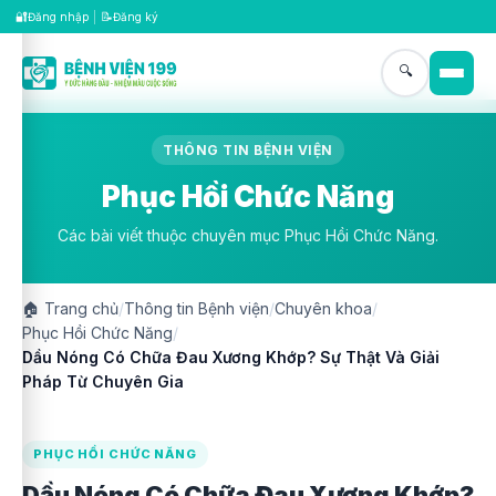
🔐
📝
Đăng nhập
|
Đăng ký
🔍
THÔNG TIN BỆNH VIỆN
Phục Hồi Chức Năng
Các bài viết thuộc chuyên mục Phục Hồi Chức Năng.
🏠
Trang chủ
/
Thông tin Bệnh viện
/
Chuyên khoa
/
Phục Hồi Chức Năng
/
Dầu Nóng Có Chữa Đau Xương Khớp? Sự Thật Và Giải
Pháp Từ Chuyên Gia
PHỤC HỒI CHỨC NĂNG
Dầu Nóng Có Chữa Đau Xương Khớp?