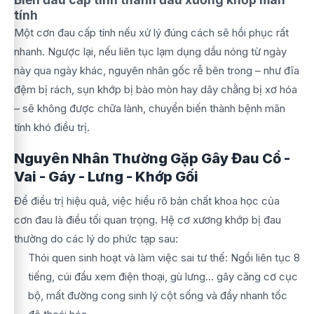
tính
Một cơn đau cấp tính nếu xử lý đúng cách sẽ hồi phục rất
nhanh. Ngược lại, nếu liên tục lạm dụng dầu nóng từ ngày
này qua ngày khác, nguyên nhân gốc rễ bên trong – như đĩa
đệm bị rách, sụn khớp bị bào mòn hay dây chằng bị xơ hóa
– sẽ không được chữa lành, chuyển biến thành bệnh mãn
tính khó điều trị.
Nguyên Nhân Thường Gặp Gây Đau Cổ -
Vai - Gáy - Lưng - Khớp Gối
Để điều trị hiệu quả, việc hiểu rõ bản chất khoa học của
cơn đau là điều tối quan trọng. Hệ cơ xương khớp bị đau
thường do các lý do phức tạp sau:
Thói quen sinh hoạt và làm việc sai tư thế: Ngồi liên tục 8
tiếng, cúi đầu xem điện thoại, gù lưng... gây căng cơ cục
bộ, mất đường cong sinh lý cột sống và đẩy nhanh tốc