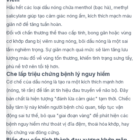
Hầu hết các loại dầu nóng chứa menthol (bạc hà), methyl
salicylate giúp tạo cảm giác nóng ấm, kích thích mạch máu
giãn nở để tăng tuần hoàn.
Đối với chấn thương thể thao cấp tính, bong gân hoặc vùng
cơ khớp đang bị viêm sưng nóng, bôi dầu nóng là một sai
lầm nghiêm trọng. Sự giãn mạch quá mức sẽ làm tăng lưu
lượng máu đổ về vùng tổn thương, khiến tình trạng sưng tấy,
phù nề trở nên tồi tệ hơn.
Che lấp triệu chứng bệnh lý nguy hiểm
Cơ chế của dầu nóng là tạo ra một kích thích mạnh hơn
(nóng, tê rần) để lấn át tín hiệu đau truyền về não bộ. Đây
bản chất là hiện tượng "đánh lừa cảm giác" tạm thời. Chiếc
bẫy tâm lý này khiến người bệnh chủ quan, tiếp tục vận
động sai tư thế, bỏ qua "giai đoạn vàng" để phát hiện các
bệnh nguy hiểm như thoát vị đĩa đệm, thoái hóa khớp, hay
hội chứng vai đông cứng.
Biến đau cấp tính thành đau xương khớp mãn