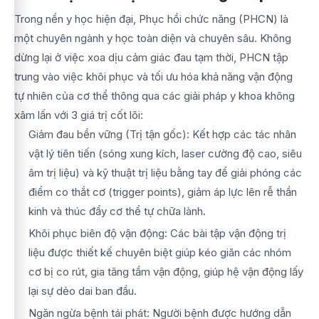
Trong nền y học hiện đại, Phục hồi chức năng (PHCN) là
một chuyên ngành y học toàn diện và chuyên sâu. Không
dừng lại ở việc xoa dịu cảm giác đau tạm thời, PHCN tập
trung vào việc khôi phục và tối ưu hóa khả năng vận động
tự nhiên của cơ thể thông qua các giải pháp y khoa không
xâm lấn với 3 giá trị cốt lõi:
Giảm đau bền vững (Trị tận gốc): Kết hợp các tác nhân
vật lý tiên tiến (sóng xung kích, laser cường độ cao, siêu
âm trị liệu) và kỹ thuật trị liệu bằng tay để giải phóng các
điểm co thắt cơ (trigger points), giảm áp lực lên rễ thần
kinh và thúc đẩy cơ thể tự chữa lành.
Khôi phục biên độ vận động: Các bài tập vận động trị
liệu được thiết kế chuyên biệt giúp kéo giãn các nhóm
cơ bị co rút, gia tăng tầm vận động, giúp hệ vận động lấy
lại sự dẻo dai ban đầu.
Ngăn ngừa bệnh tái phát: Người bệnh được hướng dẫn