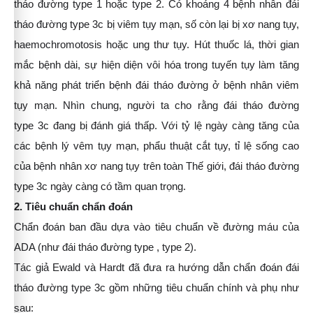
tháo
đường type 1 hoặc type 2. Có khoảng 4 bệnh nhân đái
tháo đường type 3c bị viêm tụy mạn, số còn lại
bị xơ nang tụy,
haemochromotosis hoặc ung thư tụy. Hút thuốc lá, thời gian
mắc bệnh dài, sự hiện
diện vôi hóa trong tuyến tụy làm tăng
khả năng phát triển bệnh đái tháo đường ở bệnh nhân viêm
tụy mạn. Nhìn chung, người ta cho rằng đái tháo đường
type 3c đang bị đánh giá thấp. Với tỷ lệ
ngày càng tăng của
các bệnh lý vêm tụy mạn, phẩu thuật cắt tụy, tỉ lệ sống cao
của bệnh nhân xơ
nang tụy trên toàn Thế giới, đái tháo đường
type 3c ngày càng có tầm quan trọng.
2. Tiêu chuẩn chẩn đoán
Chẩn đoán ban đầu dựa vào tiêu chuẩn về đường máu của
ADA (như đái tháo đường type , type 2).
Tác giả Ewald và Hardt đã đưa ra hướng dẫn chẩn đoán đái
tháo đường type 3c gồm những tiêu
chuẩn chính và phụ như
sau: