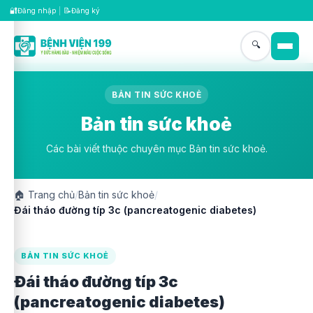
🔐
📝
Đăng nhập
|
Đăng ký
🔍
BẢN TIN SỨC KHOẺ
Bản tin sức khoẻ
Các bài viết thuộc chuyên mục Bản tin sức khoẻ.
🏠
Trang chủ
/
Bản tin sức khoẻ
/
Đái tháo đường típ 3c (pancreatogenic diabetes)
BẢN TIN SỨC KHOẺ
Đái tháo đường típ 3c
(pancreatogenic diabetes)