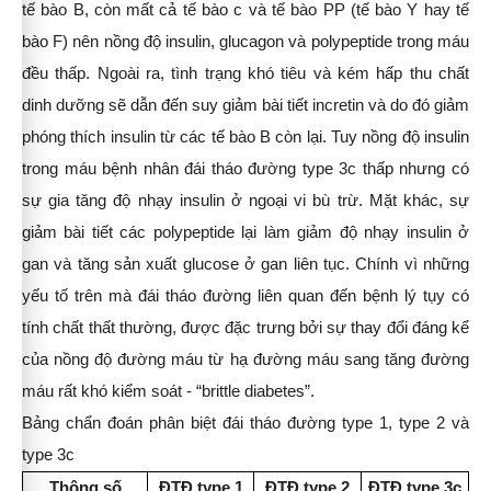
tế bào B, còn
mất cả tế bào c và tế bào PP (tế bào Y hay tế
bào F) nên nồng độ insulin, glucagon và polypeptide
trong máu
đều thấp. Ngoài ra, tình trạng khó tiêu và kém hấp thu chất
dinh dưỡng sẽ dẫn đến suy
giảm bài tiết incretin và do đó giảm
phóng thích insulin từ các tế bào B còn lại. Tuy nồng độ insulin
trong máu bệnh nhân đái tháo đường type 3c thấp nhưng có
sự gia tăng độ nhạy insulin ở ngoại vi
bù trừ. Mặt khác, sự
giảm bài tiết các polypeptide lại làm giảm độ nhạy insulin ở
gan và tăng sản
xuất glucose ở gan liên tục. Chính vì những
yếu tố trên mà đái tháo đường liên quan đến bệnh lý
tụy có
tính chất thất thường, được đặc trưng bởi sự thay đổi đáng kể
của nồng độ đường máu từ
hạ đường máu sang tăng đường
máu rất khó kiểm soát - “brittle diabetes”.
Bảng chẩn đoán phân biệt đái tháo đường type 1, type 2 và
type 3c
Thông số
ĐTĐ type 1
ĐTĐ type 2
ĐTĐ type 3c