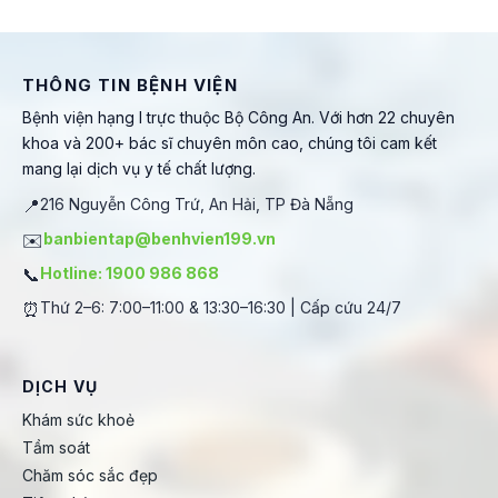
THÔNG TIN BỆNH VIỆN
Bệnh viện hạng I trực thuộc Bộ Công An. Với hơn 22 chuyên
khoa và 200+ bác sĩ chuyên môn cao, chúng tôi cam kết
mang lại dịch vụ y tế chất lượng.
📍
216 Nguyễn Công Trứ, An Hải, TP Đà Nẵng
✉️
banbientap@benhvien199.vn
📞
Hotline: 1900 986 868
⏰
Thứ 2–6: 7:00–11:00 & 13:30–16:30 | Cấp cứu 24/7
DỊCH VỤ
Khám sức khoẻ
Tầm soát
Chăm sóc sắc đẹp