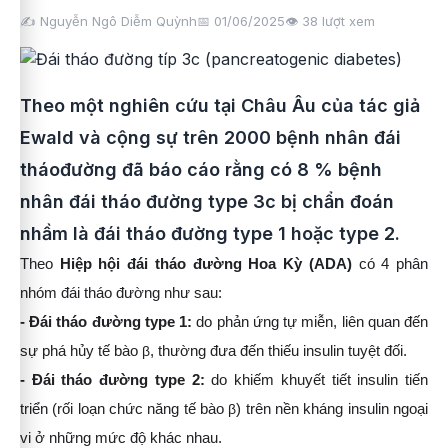
✍️ Nguyễn Ngô Diễm Quỳnh
📅 01/06/2025
👁️
38
lượt xem
Theo một nghiên cứu tại Châu Âu của tác giả
Ewald và cộng sự trên 2000 bệnh nhân đái
tháođường đã báo cáo rằng có 8 % bệnh
nhân đái tháo đường type 3c bị chẩn đoán
nhầm là đái tháo đường type 1 hoặc type 2.
Theo
Hiệp hội đái tháo đường Hoa Kỳ (ADA)
có 4 phân
nhóm đái tháo đường như sau:
- Đái tháo đường type 1:
do phản ứng tự miễn, liên quan đến
sự phá hủy tế bào
β
, thường đưa đến
thiếu insulin tuyệt đối.
- Đái tháo đường type 2:
do khiếm khuyết tiết insulin tiến
triển (rối loạn chức năng tế bào
β
) trên nền
kháng insulin ngoại
vi ở những mức độ khác nhau.