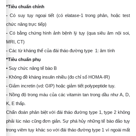
*Tiêu chuẩn chính
-
Có suy tụy ngoại tiết (có elatase-1 trong phân, hoặc test
chức năng trực tiếp)
-
Có bằng chứng hình ảnh bệnh lý tụy (qua siêu âm nội soi,
MRI, CT)
-
Các từ kháng thể của đái tháo đường type 1: âm tính
*Tiêu chuẩn phụ
• Suy chức năng tế bào B
-
Không đề kháng insulin nhiều (đo chỉ số HOMA-IR)
-
Giảm incretin (vd: GIP) hoặc giảm tiết polypeptide tụy.
-
Nồng độ trong máu của các vitamin tan trong dầu như A, D,
K, E thấp.
Chẩn đoán phân biệt với đái tháo đường type 1, type 2 không
phải lúc nào cũng đơn giản. Sự phá hủy
những tế bào đảo tụy
trong viêm tụy khác so với đái tháo đường type 1 vì ngoài mất