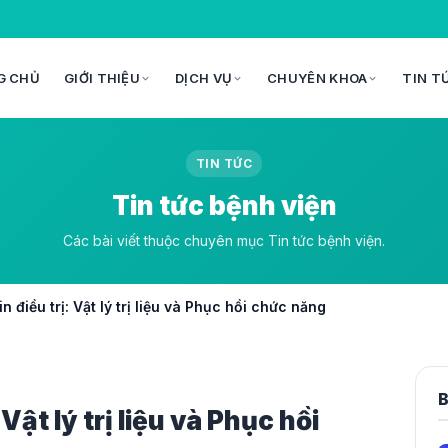
G CHỦ
GIỚI THIỆU
DỊCH VỤ
CHUYÊN KHOA
TIN T
TIN TỨC
Tin tức bệnh viện
Các bài viết thuộc chuyên mục Tin tức bệnh viện.
in điều trị: Vật lý trị liệu và Phục hồi chức năng
B
Vật lý trị liệu và Phục hồi