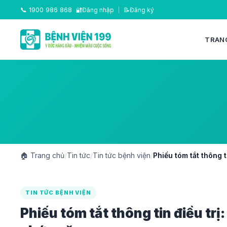
📞
1900 986 868
🔐
Đăng nhập
|
📝
Đăng ký
TRAN
🏠
Trang chủ
/
Tin tức
/
Tin tức bệnh viện
/
Phiếu tóm tắt thông t
TIN TỨC BỆNH VIỆN
Phiếu tóm tắt thông tin điều trị: 