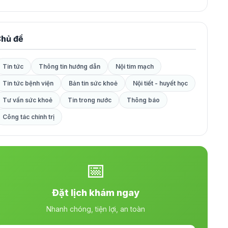
hủ đề
Tin tức
Thông tin hướng dẫn
Nội tim mạch
Tin tức bệnh viện
Bản tin sức khoẻ
Nội tiết - huyết học
Tư vấn sức khoẻ
Tin trong nước
Thông báo
Công tác chính trị
📅
Đặt lịch khám ngay
Nhanh chóng, tiện lợi, an toàn