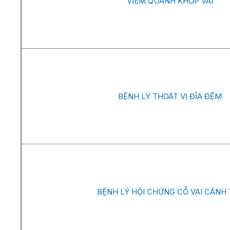
VIÊM QUANH KHỚP VAI
BỆNH LÝ THOÁT VỊ ĐĨA ĐỆM
BỆNH LÝ HỘI CHỨNG CỖ VAI CÁNH 