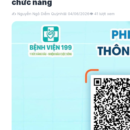
chức năng
✍️ Nguyễn Ngô Diễm Quỳnh
📅 04/06/2026
👁️
41
lượt xem