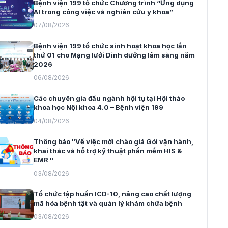
Bệnh viện 199 tổ chức Chương trình “Ứng dụng
AI trong công việc và nghiên cứu y khoa”
07/08/2026
Bệnh viện 199 tổ chức sinh hoạt khoa học lần
thứ 01 cho Mạng lưới Dinh dưỡng lâm sàng năm
2026
06/08/2026
Các chuyên gia đầu ngành hội tụ tại Hội thảo
khoa học Nội khoa 4.0 – Bệnh viện 199
04/08/2026
Thông báo "Về việc mời chào giá Gói vận hành,
khai thác và hỗ trợ kỹ thuật phần mềm HIS &
EMR "
03/08/2026
Tổ chức tập huấn ICD-10, nâng cao chất lượng
mã hóa bệnh tật và quản lý khám chữa bệnh
03/08/2026