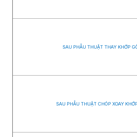
SAU PHẪU THUẬT THAY KHỚP GỐ
SAU PHẪU THUẬT CHÓP XOAY KHỚP