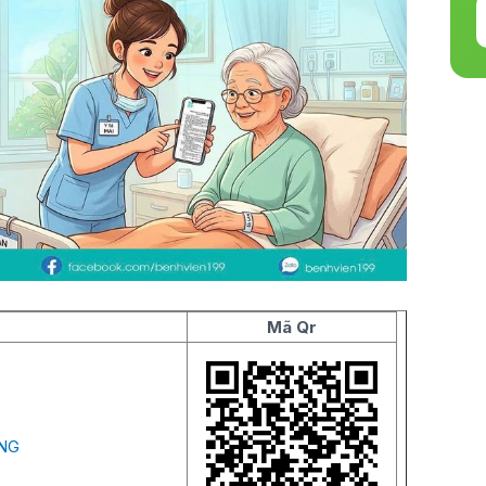
Mã Qr
NG