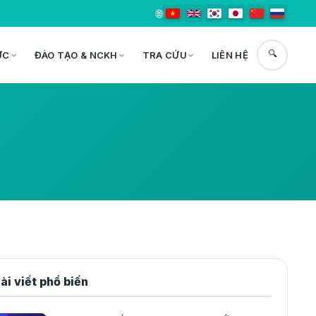
🌐
🔍
ỨC
ĐÀO TẠO & NCKH
TRA CỨU
LIÊN HỆ
ài viết phổ biến