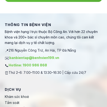
THÔNG TIN BỆNH VIỆN
Bệnh viện hạng I trực thuộc Bộ Công An. Với hơn 22 chuyên
khoa và 200+ bác sĩ chuyên môn cao, chúng tôi cam kết
mang lại dịch vụ y tế chất lượng.
📍
216 Nguyễn Công Trứ, An Hải, TP Đà Nẵng
✉️
banbientap@benhvien199.vn
📞
Hotline: 1900 986 868
⏰
Thứ 2–6: 7:00–11:00 & 13:30–16:30 | Cấp cứu 24/7
DỊCH VỤ
Khám sức khoẻ
Tầm soát