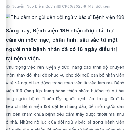
✍️ Nguyễn Ngô Diễm Quỳnh
📅 01/06/2025
👁️
142
lượt xem
Sáng nay, Bệnh viện 199 nhận được lá thư
cảm ơn mộc mạc, chân tình, sâu sắc từ một
người nhà bệnh nhân đã có 18 ngày điều trị
tại bệnh viện.
Chú trọng việc rèn luyện y đức, nâng cao trình độ chuyên
môn, thay đổi thái độ phục vụ cho đội ngũ cán bộ nhân viên
y tế và người lao động trong toàn viện là việc làm mà Bệnh
viện 199 đang tập trung hoàn thiện nhằm hướng tới sự hài
lòng người bệnh. “Luôn lấy người bệnh làm trung tâm” là
tiêu chí Bệnh viện 199 đặt lên hàng đầu, để mỗi người dân
khi đến khám chữa bệnh đều cảm thấy được thoải mái như
ở nhà. Những nỗ lực của đội ngũ y bác sĩ trong bệnh viện
đã nhận được nhiều lời cảm ơn đến từ bệnh nhân cũng như