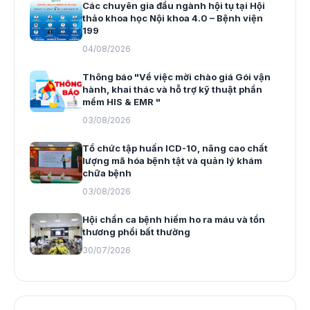
Các chuyên gia đầu ngành hội tụ tại Hội
thảo khoa học Nội khoa 4.0 – Bệnh viện
199
04/08/2026
Thông báo "Về việc mời chào giá Gói vận
hành, khai thác và hỗ trợ kỹ thuật phần
mềm HIS & EMR "
03/08/2026
Tổ chức tập huấn ICD-10, nâng cao chất
lượng mã hóa bệnh tật và quản lý khám
chữa bệnh
03/08/2026
Hội chẩn ca bệnh hiếm ho ra máu và tổn
thương phổi bất thường
30/07/2026