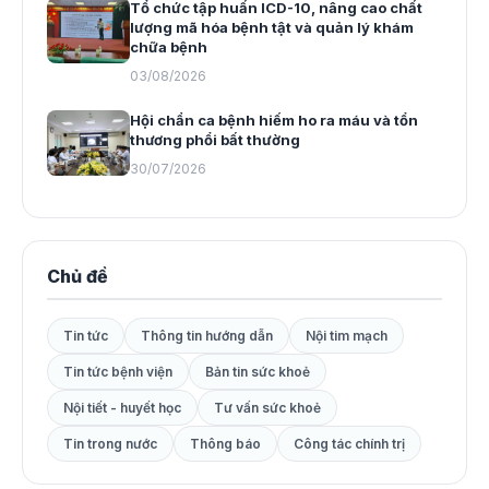
Tổ chức tập huấn ICD-10, nâng cao chất
lượng mã hóa bệnh tật và quản lý khám
chữa bệnh
03/08/2026
Hội chẩn ca bệnh hiếm ho ra máu và tổn
thương phổi bất thường
30/07/2026
Chủ đề
Tin tức
Thông tin hướng dẫn
Nội tim mạch
Tin tức bệnh viện
Bản tin sức khoẻ
Nội tiết - huyết học
Tư vấn sức khoẻ
Tin trong nước
Thông báo
Công tác chính trị