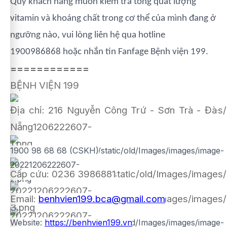
Quý khách hàng muốn kiểm tra tổng quát lượng
vitamin và khoáng chất trong cơ thể của mình đang ở
ngưỡng nào, vui lòng liên hệ qua hotline
1900986868 hoặc nhắn tin Fanfage Bệnh viện 199.
============
BỆNH VIỆN 199
Địa chỉ: 216 Nguyễn Công Trứ - Sơn Trà - Đà
Nẵng
1900 98 68 68 (CSKH)
Cấp cứu: 0236 3986881
Email:
benhvien199.bca@gmail.com
Website:
https://benhvien199.vn