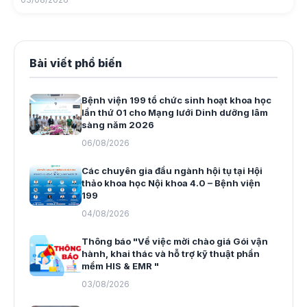
Bài viết phổ biến
Bệnh viện 199 tổ chức sinh hoạt khoa học
lần thứ 01 cho Mạng lưới Dinh dưỡng lâm
sàng năm 2026
06/08/2026
Các chuyên gia đầu ngành hội tụ tại Hội
thảo khoa học Nội khoa 4.0 – Bệnh viện
199
04/08/2026
Thông báo "Về việc mời chào giá Gói vận
hành, khai thác và hỗ trợ kỹ thuật phần
mềm HIS & EMR "
03/08/2026