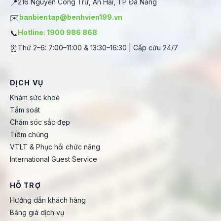
📍
216 Nguyễn Công Trứ, An Hải, TP Đà Nẵng
✉️
banbientap@benhvien199.vn
📞
Hotline: 1900 986 868
⏰
Thứ 2–6: 7:00–11:00 & 13:30–16:30 | Cấp cứu 24/7
DỊCH VỤ
Khám sức khoẻ
Tầm soát
Chăm sóc sắc đẹp
Tiêm chủng
VTLT & Phục hồi chức năng
International Guest Service
HỖ TRỢ
Hướng dẫn khách hàng
Bảng giá dịch vụ