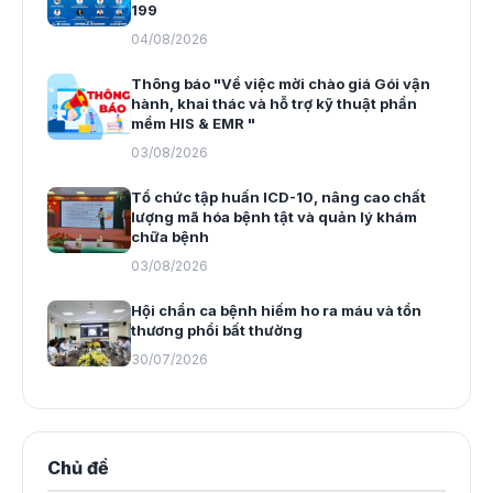
199
04/08/2026
Thông báo "Về việc mời chào giá Gói vận
hành, khai thác và hỗ trợ kỹ thuật phần
mềm HIS & EMR "
03/08/2026
Tổ chức tập huấn ICD-10, nâng cao chất
lượng mã hóa bệnh tật và quản lý khám
chữa bệnh
03/08/2026
Hội chẩn ca bệnh hiếm ho ra máu và tổn
thương phổi bất thường
30/07/2026
Chủ đề