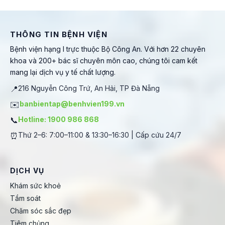
THÔNG TIN BỆNH VIỆN
Bệnh viện hạng I trực thuộc Bộ Công An. Với hơn 22 chuyên
khoa và 200+ bác sĩ chuyên môn cao, chúng tôi cam kết
mang lại dịch vụ y tế chất lượng.
📍
216 Nguyễn Công Trứ, An Hải, TP Đà Nẵng
✉️
banbientap@benhvien199.vn
📞
Hotline: 1900 986 868
⏰
Thứ 2–6: 7:00–11:00 & 13:30–16:30 | Cấp cứu 24/7
DỊCH VỤ
Khám sức khoẻ
Tầm soát
Chăm sóc sắc đẹp
Tiêm chủng