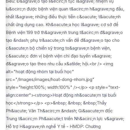
biểu: Đ&agrave;o tạo li&ecirc;n tục l&agrave; nhiệm vụ
lu&ocirc;n được bệnh viện quan t&acirc;m h&agrave;ng đầu,
nhất l&agrave; những điều thực tiễn c&oacute; t&iacute;nh
chất ứng dụng cao. Kh&oacute;a học l&agrave; cơ sở để
Bệnh viện 199 trở th&agrave;nh trung t&acirc;m đ&agrave;o
tạo &ndash; phụ tr&aacute;ch vấn đề đ&agrave;o tạo cho
c&aacute;n bộ chiến sỹ trong to&agrave;n bệnh viện,
c&aacute;c đơn vị bệnh viện chỉ đạo tuyến v&agrave;
đ&agrave;o tạo theo nhu cầu x&atilde; hội.<br /> <img
alt="hoạt động nhóm tại buổi học"
src="/Images/images/hoat-dong-nhom.jpg"
style="height:100%; width:100%" /></p> <p style="text-
align:center"><strong>Hoạt động nh&oacute;m tại buổi
học</strong></p> <p>&nbsp; &nbsp; &nbsp;Thầy
Ph&iacute; Văn Th&acirc;m &ndash; Gi&aacute;m đốc
Trung t&acirc;m Ph&aacute;t triển Nh&acirc;n lực v&agrave;
Hỗ trợ H&agrave;nh nghề Y tế - HMDP: Chương