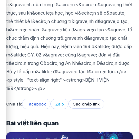
tr&igrave;nh của trung t&acirc;m v&ocirc; c&ugrave;ng thiết
thực, sau kh&oacute;a học, học vi&ecirc;n sẽ c&oacute;
thể thiết kế l&ecirc;n chương tr&igrave;nh đ&agrave;o tạo,
bi&ecirc;n soạn t&agrave;i liệu đ&agrave;o tạo v&agrave; tổ
chức thẩm định chương tr&igrave;nh đ&agrave;o tạo chất
lượng, hiệu quả. Hiện nay, Bệnh viện 199 đ&atilde; được cấp
m&atilde; CY. 02 v&agrave; cũng l&agrave; đơn vị đầu
ti&ecirc;n trong C&ocirc;ng An Nh&acirc;n D&acirc;n được
Bộ y tế cấp m&atilde; đ&agrave;o tạo li&ecirc;n tục.</p>
<p style="text-align:right"><strong>BỆNH VIỆN
199</strong></p>
Chia sẻ:
Facebook
Zalo
Sao chép link
Bài viết liên quan