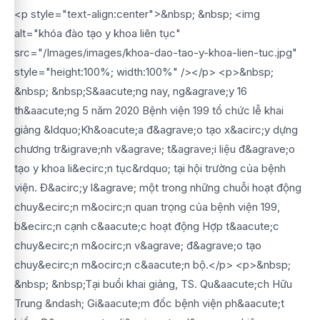
<p style="text-align:center">&nbsp; &nbsp; <img
alt="khóa đào tạo y khoa liên tục"
src="/Images/images/khoa-dao-tao-y-khoa-lien-tuc.jpg"
style="height:100%; width:100%" /></p> <p>&nbsp;
&nbsp; &nbsp;S&aacute;ng nay, ng&agrave;y 16
th&aacute;ng 5 năm 2020 Bệnh viện 199 tổ chức lễ khai
giảng &ldquo;Kh&oacute;a đ&agrave;o tạo x&acirc;y dựng
chương tr&igrave;nh v&agrave; t&agrave;i liệu đ&agrave;o
tạo y khoa li&ecirc;n tục&rdquo; tại hội trường của bệnh
viện. Đ&acirc;y l&agrave; một trong những chuỗi hoạt động
chuy&ecirc;n m&ocirc;n quan trọng của bệnh viện 199,
b&ecirc;n cạnh c&aacute;c hoạt động Hợp t&aacute;c
chuy&ecirc;n m&ocirc;n v&agrave; đ&agrave;o tạo
chuy&ecirc;n m&ocirc;n c&aacute;n bộ.</p> <p>&nbsp;
&nbsp; &nbsp;Tại buổi khai giảng, TS. Qu&aacute;ch Hữu
Trung &ndash; Gi&aacute;m đốc bệnh viện ph&aacute;t