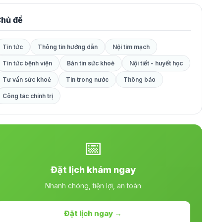
hủ đề
Tin tức
Thông tin hướng dẫn
Nội tim mạch
Tin tức bệnh viện
Bản tin sức khoẻ
Nội tiết - huyết học
Tư vấn sức khoẻ
Tin trong nước
Thông báo
Công tác chính trị
📅
Đặt lịch khám ngay
Nhanh chóng, tiện lợi, an toàn
Đặt lịch ngay →