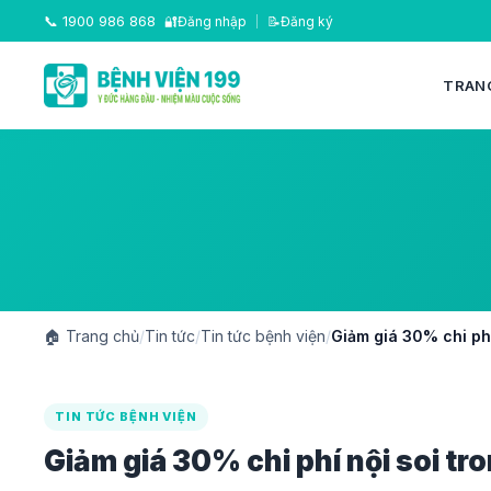
📞
1900 986 868
🔐
Đăng nhập
|
📝
Đăng ký
TRAN
🏠
Trang chủ
/
Tin tức
/
Tin tức bệnh viện
/
Giảm giá 30% chi phí
TIN TỨC BỆNH VIỆN
Giảm giá 30% chi phí nội soi tr