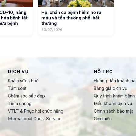
ICD-10, nâng
Hội chẩn ca bệnh hiếm ho ra
 hóa bệnh tật
máu và tổn thương phổi bất
hữa bệnh
thường
30/07/2026
DỊCH VỤ
HỖ TRỢ
Khám sức khoẻ
Hướng dẫn khách hà
Tầm soát
Bảng giá dịch vụ
Chăm sóc sắc đẹp
Quy trình khám bệnh
Tiêm chủng
Điều khoản dịch vụ
VTLT & Phục hồi chức năng
Chính sách bảo mật
International Guest Service
Giới thiệu