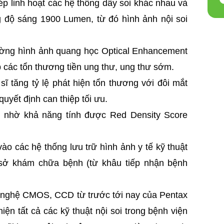
ép linh hoạt các hệ thống dây soi khác nhau và
g độ sáng 1900 Lumen, từ đó hình ảnh nội soi
ường hình ảnh quang học Optical Enhancement
 các tổn thương tiền ung thư, ung thư sớm.
sĩ tăng tỷ lệ phát hiện tổn thương với đôi mắt
quyết định can thiệp tối ưu.
g nhờ khả năng tính được Red Density Score
ào các hệ thống lưu trữ hình ảnh y tế kỹ thuật
 sở khám chữa bệnh (từ khâu tiếp nhận bệnh
ng nghệ CMOS, CCD từ trước tới nay của Pentax
iện tất cả các kỹ thuật nội soi trong bệnh viện