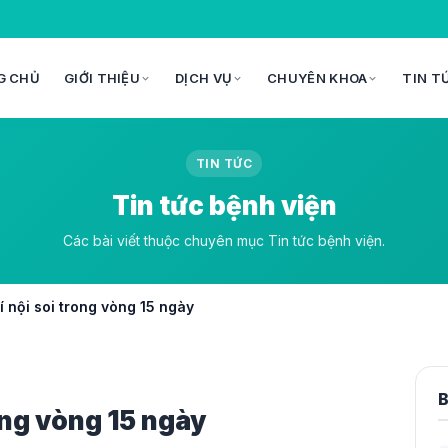
G CHỦ
GIỚI THIỆU
DỊCH VỤ
CHUYÊN KHOA
TIN T
TIN TỨC
Tin tức bệnh viện
Các bài viết thuộc chuyên mục Tin tức bệnh viện.
 nội soi trong vòng 15 ngày
B
ong vòng 15 ngày