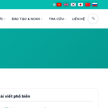
🌐
🔍
ỨC
ĐÀO TẠO & NCKH
TRA CỨU
LIÊN HỆ
ài viết phổ biến