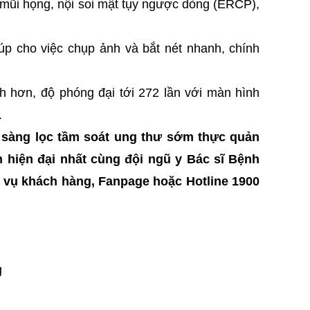
tai mũi họng, nội soi mật tụy ngược dòng (ERCP),
úp cho việc chụp ảnh và bắt nét nhanh, chính
nh hơn, độ phóng đại tới 272 lần với màn hình
.
sàng lọc tầm soát ung thư sớm thực quản
ện hiện đại nhất cùng đội ngũ y Bác sĩ Bệnh
ịch vụ khách hàng, Fanpage hoặc Hotline 1900
g