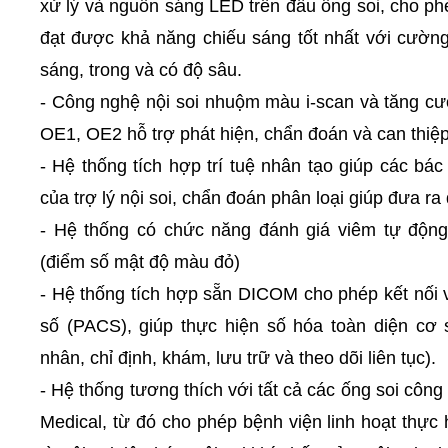
xử lý và nguồn sáng LED trên đầu ống soi, cho ph
đạt được khả năng chiếu sáng tốt nhất với cườn
sáng, trong và có độ sâu.
- Công nghệ nội soi nhuộm màu i-scan và tăng c
OE1, OE2 hỗ trợ phát hiện, chẩn đoán và can thiệp
- Hệ thống tích hợp trí tuệ nhân tạo giúp các bác 
của trợ lý nội soi, chẩn đoán phân loại giúp đưa ra 
- Hệ thống có chức năng đánh giá viêm tự độn
(điểm số mật độ màu đỏ)
- Hệ thống tích hợp sẵn DICOM cho phép kết nối v
số (PACS), giúp thực hiện số hóa toàn diện cơ
nhân, chỉ định, khám, lưu trữ và theo dõi liên tục).
- Hệ thống tương thích với tất cả các ống soi cô
Medical, từ đó cho phép bệnh viện linh hoạt thực h