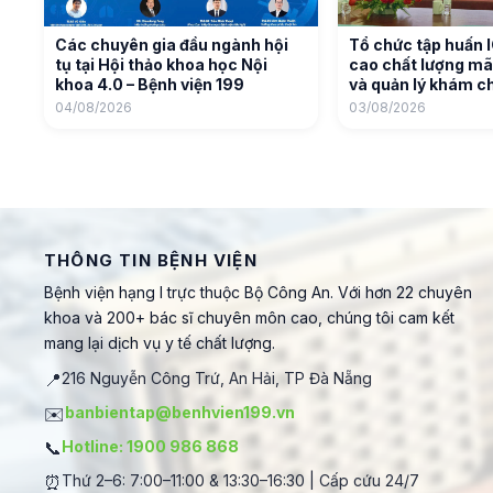
Các chuyên gia đầu ngành hội
Tổ chức tập huấn 
tụ tại Hội thảo khoa học Nội
cao chất lượng mã
khoa 4.0 – Bệnh viện 199
và quản lý khám c
04/08/2026
03/08/2026
THÔNG TIN BỆNH VIỆN
Bệnh viện hạng I trực thuộc Bộ Công An. Với hơn 22 chuyên
khoa và 200+ bác sĩ chuyên môn cao, chúng tôi cam kết
mang lại dịch vụ y tế chất lượng.
📍
216 Nguyễn Công Trứ, An Hải, TP Đà Nẵng
✉️
banbientap@benhvien199.vn
📞
Hotline: 1900 986 868
⏰
Thứ 2–6: 7:00–11:00 & 13:30–16:30 | Cấp cứu 24/7