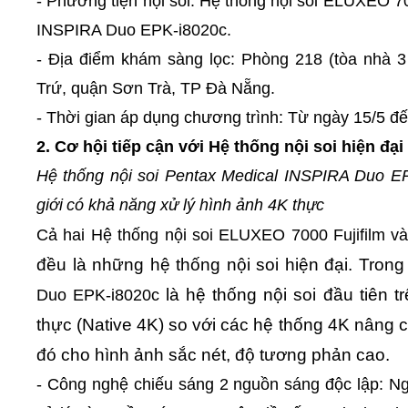
- Phương tiện nội soi: Hệ thống nội soi ELUXEO 70
INSPIRA Duo EPK-i8020c.
- Địa điểm khám sàng lọc: Phòng 218 (tòa nhà 
Trứ, quận Sơn Trà, TP Đà Nẵng.
- Thời gian áp dụng chương trình: Từ ngày 15/5 đ
2. Cơ hội tiếp cận với Hệ thống nội soi hiện đại
Hệ thống nội soi Pentax Medical INSPIRA Duo EPK
giới
có khả năng xử lý hình ảnh 4K thực
Cả hai Hệ thống nội soi ELUXEO 7000 Fujifilm
v
đều là những hệ thống nội soi hiện đại. Tron
là hệ thống nội soi đầu tiên t
Duo EPK-i8020c
thực (Native 4K) so với các hệ thống 4K nâng c
đó cho hình ảnh sắc nét, độ tương phản cao.
- Công nghệ chiếu sáng 2 nguồn sáng độc lập: N