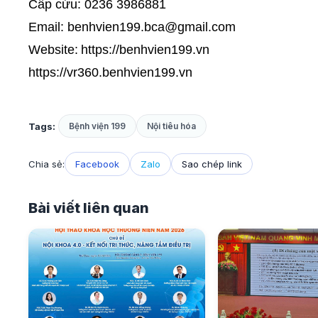
Cấp cứu: 0236 3986881
Email: benhvien199.bca@gmail.com
Website:
https://benhvien199.vn
https://vr360.benhvien199.vn
Tags:
Bệnh viện 199
Nội tiêu hóa
Chia sẻ:
Facebook
Zalo
Sao chép link
Bài viết liên quan