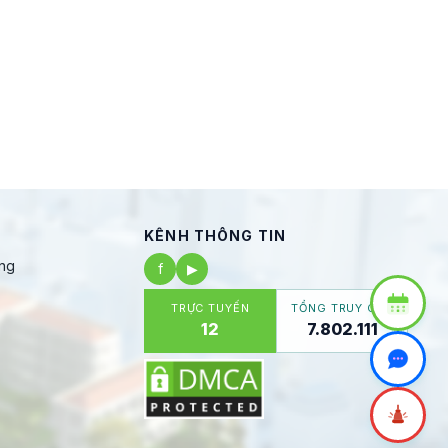
KÊNH THÔNG TIN
ng
f
▶
TRỰC TUYẾN
TỔNG TRUY CẬP
12
7.802.111