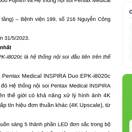
00 Fujifilm và Hệ thống nội soi Pentax Medical
C
3 tầng) – Bệnh viện 199, số 216 Nguyễn Công
ến 31/5/2023.
 nhất
-i8020c là hệ thống nội soi đầu tiên trên thế
Pentax Medical INSPIRA Duo EPK-i8020c
à
g đó
Hệ thống nội soi Pentax Medical INSPIRA
rên thế giới có khả năng xử lý hình ảnh 4K
ấp tín hiệu đơn thuần khác (4K Upscale), từ
guồn sáng 5 thành phần LED đơn sắc trong bộ