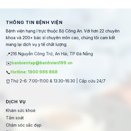
THÔNG TIN BỆNH VIỆN
Bệnh viện hạng I trực thuộc Bộ Công An. Với hơn 22 chuyên
khoa và 200+ bác sĩ chuyên môn cao, chúng tôi cam kết
mang lại dịch vụ y tế chất lượng.
📍
216 Nguyễn Công Trứ, An Hải, TP Đà Nẵng
✉️
banbientap@benhvien199.vn
📞
Hotline: 1900 986 868
⏰
Thứ 2–6: 7:00–11:00 & 13:30–16:30 | Cấp cứu 24/7
DỊCH VỤ
Khám sức khoẻ
Tầm soát
Chăm sóc sắc đẹp