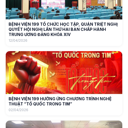
BỆNH VIỆN 199 TỔ CHỨC HỌC TẬP, QUÁN TRIỆT NGHỊ
QUYẾT HỘI NGHỊ LẦN THỨ HAI BAN CHẤP HÀNH
TRUNG ƯƠNG ĐẢNG KHÓA XIV
12/04/2026
BỆNH VIỆN 199 HƯỞNG ỨNG CHƯƠNG TRÌNH NGHỆ
THUẬT “TỔ QUỐC TRONG TIM”
02/04/2026