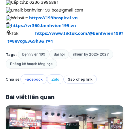
Cấp cứu: 0236 3986881
Email: benhvien199.bca@gmail.com
Website:
https://199hospital.vn
https://vr360.benhvien199.vn
TikTok:
https://www.tiktok.com/@benhvien199?
_t=8evcgE3G9h3&_r=1
Tags:
bệnh viện 199
đại hội
nhiệm kỳ 2025-2027
Phòng kế hoạch tổng hợp
Chia sẻ:
Facebook
Zalo
Sao chép link
Bài viết liên quan