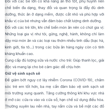
Đối với các bé lớn có khả năng ăn thô tốt, phụ huynh nên
chế biến đa dạng, thay đổi và quan trọng là đầy đủ dinh
dưỡng, thức ăn ở dạng mềm, được cắt nhỏ và phù hợp với
khẩu vị của bé nhưng vẫn đảm bảo chất lượng dinh dưỡng.
Đối với các trẻ lớn, khi chế biến món ăn nên có chút gia vị:
Những loại gia vị như tỏi, gừng, nghệ, hành, không chỉ làm
dậy mùi món ăn và các loại rau thơm nhiều tinh dầu (bạc hà,
kinh giới, tía tô...) trong các bữa ăn hàng ngày còn có tính
kháng khuẩn cao.
Cung cấp đủ lượng sữa và nước cho trẻ: Giúp thanh lọc, giải
độc và mang lại cho bé cảm giác dễ chịu hơn
Giữ vệ sinh sạch sẽ
Để giảm bớt nguy cơ lây nhiễm Corona (COVID-19), chăm
sóc trẻ em tốt hơn, ba mẹ cần đảm bảo vệ sinh sạch sẽ
môi trường xung quanh. Tăng cường thông khí khu vực nhà
ở mở các cửa ra vào và cửa sổ, hạn chế sử dụng điều hòa.
Thường xuyên lau nền nhà, tay nắm cửa và bề mặt các đồ