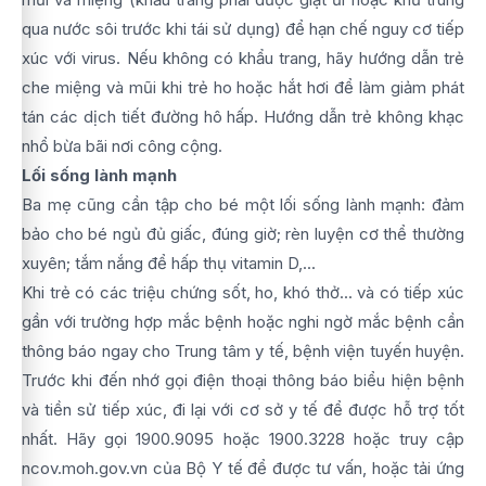
qua nước sôi trước khi tái sử dụng) để hạn chế nguy cơ tiếp
xúc với virus. Nếu không có khẩu trang, hãy hướng dẫn trẻ
che miệng và mũi khi trẻ ho hoặc hắt hơi để làm giảm phát
tán các dịch tiết đường hô hấp. Hướng dẫn trẻ không khạc
nhổ bừa bãi nơi công cộng.
Lối sống lành mạnh
Ba mẹ cũng cần tập cho bé một lối sống lành mạnh: đảm
bảo cho bé ngủ đủ giấc, đúng giờ; rèn luyện cơ thể thường
xuyên; tắm nắng để hấp thụ vitamin D,...
Khi trẻ có các triệu chứng sốt, ho, khó thở... và có tiếp xúc
gần với trường hợp mắc bệnh hoặc nghi ngờ mắc bệnh cần
thông báo ngay cho Trung tâm y tế, bệnh viện tuyến huyện.
Trước khi đến nhớ gọi điện thoại thông báo biểu hiện bệnh
và tiền sử tiếp xúc, đi lại với cơ sở y tế để được hỗ trợ tốt
nhất. Hãy gọi 1900.9095 hoặc 1900.3228 hoặc truy cập
ncov.moh.gov.vn của Bộ Y tế để được tư vấn, hoặc tải ứng