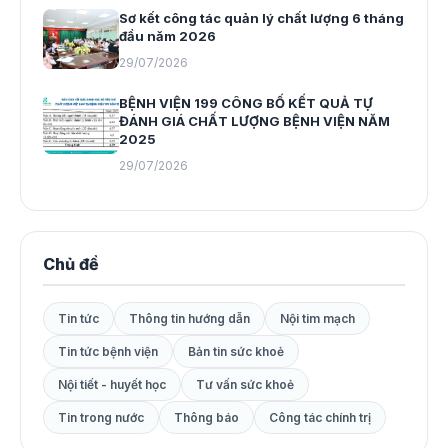
Sơ kết công tác quản lý chất lượng 6 tháng
đầu năm 2026
29/07/2026
BỆNH VIỆN 199 CÔNG BỐ KẾT QUẢ TỰ
ĐÁNH GIÁ CHẤT LƯỢNG BỆNH VIỆN NĂM
2025
29/07/2026
Chủ đề
Tin tức
Thông tin hướng dẫn
Nội tim mạch
Tin tức bệnh viện
Bản tin sức khoẻ
Nội tiết - huyết học
Tư vấn sức khoẻ
Tin trong nước
Thông báo
Công tác chính trị