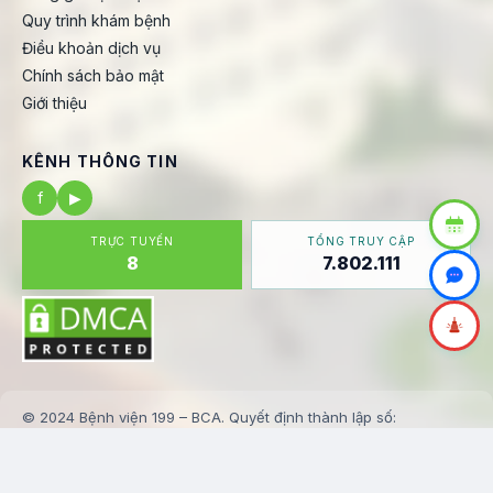
Quy trình khám bệnh
Điều khoản dịch vụ
Chính sách bảo mật
Giới thiệu
KÊNH THÔNG TIN
f
▶
TRỰC TUYẾN
TỔNG TRUY CẬP
8
7.802.111
© 2024 Bệnh viện 199 – BCA. Quyết định thành lập số:
123/BV199-KHTH
✉️ banbientap@benhvien199.vn