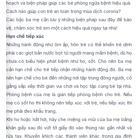
hoạch và biện pháp giúp các bé phòng ngừa bệnh hiệu quả.
Cách nào giúp con trẻ an toàn trong mùa dịch corona?
Các bậc ba mẹ cần lưu ý những biện pháp sau đây để bảo
vệ, chăm sóc trẻ em một cách hiệu quả ngay tại nhà!
Hạn chế tiếp xúc
Những hành động như ôm ấp, hôn trẻ có thể khiến trẻ dính
phải các giọt bắn nước bọt từ người mang mầm bệnh, dù họ
chưa có biểu hiện phát bệnh như ho, sốt. Cho nên ba mẹ
cần hạn chế cho trẻ tiếp nhận những hành động đó. Ba mẹ
nên hạn chế cho bé đến những nơi tập trung đông người, cố
gắng sắp xếp thời gian vui chơi và học tập cùng bé tại nhà.
Phòng bệnh của mẹ là gián tiếp phòng bệnh cho trẻ. Nếu
mẹ có sốt ho thì không nên tiếp xúc với trẻ, nếu tiếp xúc thì
mẹ phải đeo khẩu trang.
Khi ho hoặc hắt hơi, hãy che miệng và mũi của ba mẹ bằng
khăn giấy sau đó vứt tờ giấy đó vào thùng rác gần nhất và
rửa tay. Khuyến khích các thành viên khác trong gia đình