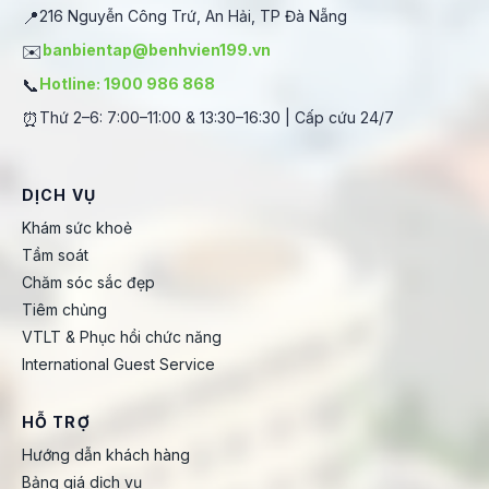
📍
216 Nguyễn Công Trứ, An Hải, TP Đà Nẵng
✉️
banbientap@benhvien199.vn
📞
Hotline: 1900 986 868
⏰
Thứ 2–6: 7:00–11:00 & 13:30–16:30 | Cấp cứu 24/7
DỊCH VỤ
Khám sức khoẻ
Tầm soát
Chăm sóc sắc đẹp
Tiêm chủng
VTLT & Phục hồi chức năng
International Guest Service
HỖ TRỢ
Hướng dẫn khách hàng
Bảng giá dịch vụ