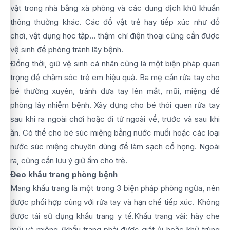
vật trong nhà bằng xà phòng và các dung dịch khử khuẩn
thông thường khác. Các đồ vật trẻ hay tiếp xúc như đồ
chơi, vật dụng học tập… thậm chí điện thoại cũng cần được
vệ sinh để phòng tránh lây bệnh.
Đồng thời, giữ vệ sinh cá nhân cũng là một biện pháp quan
trọng để chăm sóc trẻ em hiệu quả. Ba mẹ cần rửa tay cho
bé thường xuyên, tránh đưa tay lên mắt, mũi, miệng để
phòng lây nhiễm bệnh. Xây dựng cho bé thói quen rửa tay
sau khi ra ngoài chơi hoặc đi từ ngoài về, trước và sau khi
ăn. Có thể cho bé súc miệng bằng nước muối hoặc các loại
nước súc miệng chuyên dùng để làm sạch cổ họng. Ngoài
ra, cũng cần lưu ý giữ ấm cho trẻ.
Đeo khẩu trang phòng bệnh
Mang khẩu trang là một trong 3 biện pháp phòng ngừa, nên
được phối hợp cùng với rửa tay và hạn chế tiếp xúc. Không
được tái sử dụng khẩu trang y tế.Khẩu trang vải: hãy che
mũi và miệng (khẩu trang phải được giặt ủi hoặc khử trùng