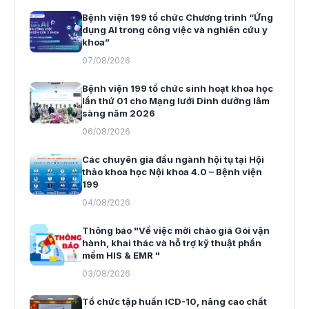
Bệnh viện 199 tổ chức Chương trình “Ứng
dụng AI trong công việc và nghiên cứu y
khoa”
07/08/2026
Bệnh viện 199 tổ chức sinh hoạt khoa học
lần thứ 01 cho Mạng lưới Dinh dưỡng lâm
sàng năm 2026
06/08/2026
Các chuyên gia đầu ngành hội tụ tại Hội
thảo khoa học Nội khoa 4.0 – Bệnh viện
199
04/08/2026
Thông báo "Về việc mời chào giá Gói vận
hành, khai thác và hỗ trợ kỹ thuật phần
mềm HIS & EMR "
03/08/2026
Tổ chức tập huấn ICD-10, nâng cao chất