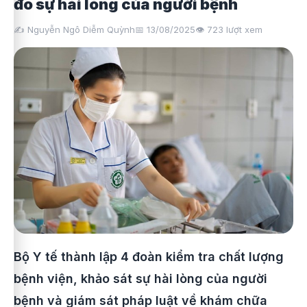
đo sự hài lòng của người bệnh
✍️ Nguyễn Ngô Diễm Quỳnh
📅 13/08/2025
👁️
723
lượt xem
Bộ Y tế thành lập 4 đoàn kiểm tra chất lượng
bệnh viện, khảo sát sự hài lòng của người
bệnh và giám sát pháp luật về khám chữa