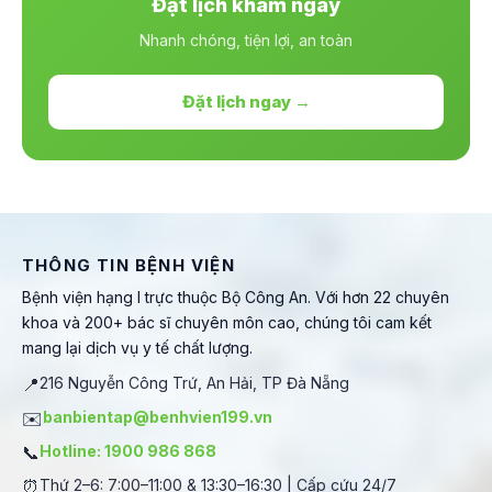
Đặt lịch khám ngay
Nhanh chóng, tiện lợi, an toàn
Đặt lịch ngay →
THÔNG TIN BỆNH VIỆN
Bệnh viện hạng I trực thuộc Bộ Công An. Với hơn 22 chuyên
khoa và 200+ bác sĩ chuyên môn cao, chúng tôi cam kết
mang lại dịch vụ y tế chất lượng.
📍
216 Nguyễn Công Trứ, An Hải, TP Đà Nẵng
✉️
banbientap@benhvien199.vn
📞
Hotline: 1900 986 868
⏰
Thứ 2–6: 7:00–11:00 & 13:30–16:30 | Cấp cứu 24/7