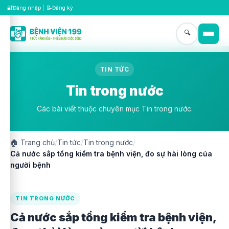
🔐
📝
Đăng nhập
|
Đăng ký
🔍
TIN TỨC
Tin trong nước
Các bài viết thuộc chuyên mục Tin trong nước.
🏠
Trang chủ
/
Tin tức
/
Tin trong nước
/
Cả nước sắp tổng kiểm tra bệnh viện, đo sự hài lòng của
người bệnh
TIN TRONG NƯỚC
Cả nước sắp tổng kiểm tra bệnh viện,