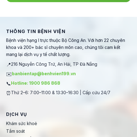
THÔNG TIN BỆNH VIỆN
Bệnh viện hạng I trực thuộc Bộ Công An. Với hơn 22 chuyên
khoa và 200+ bác sĩ chuyên môn cao, chúng tôi cam kết
mang lại dịch vụ y tế chất lượng.
📍
216 Nguyễn Công Trứ, An Hải, TP Đà Nẵng
✉️
banbientap@benhvien199.vn
📞
Hotline: 1900 986 868
⏰
Thứ 2–6: 7:00–11:00 & 13:30–16:30 | Cấp cứu 24/7
DỊCH VỤ
Khám sức khoẻ
Tầm soát