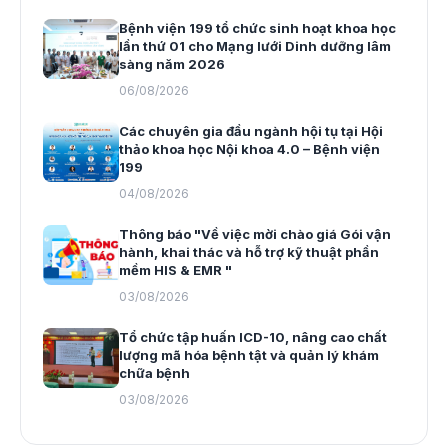
Bệnh viện 199 tổ chức sinh hoạt khoa học
lần thứ 01 cho Mạng lưới Dinh dưỡng lâm
sàng năm 2026
06/08/2026
Các chuyên gia đầu ngành hội tụ tại Hội
thảo khoa học Nội khoa 4.0 – Bệnh viện
199
04/08/2026
Thông báo "Về việc mời chào giá Gói vận
hành, khai thác và hỗ trợ kỹ thuật phần
mềm HIS & EMR "
03/08/2026
Tổ chức tập huấn ICD-10, nâng cao chất
lượng mã hóa bệnh tật và quản lý khám
chữa bệnh
03/08/2026