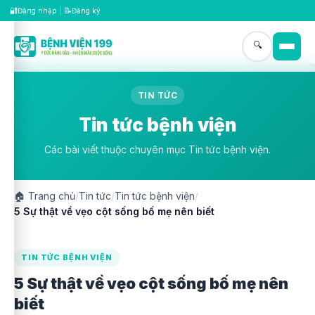
🔐
📝
Đăng nhập
|
Đăng ký
🔍
TIN TỨC
Tin tức bệnh viện
Các bài viết thuộc chuyên mục Tin tức bệnh viện.
🏠
Trang chủ
/
Tin tức
/
Tin tức bệnh viện
/
5 Sự thật về vẹo cột sống bố mẹ nên biết
TIN TỨC BỆNH VIỆN
5 Sự thật về vẹo cột sống bố mẹ nên
biết