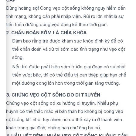
Đừng hoảng sợ! Cong vẹo cột sống không nguy hiểm đến
tính mạng, không cần phải nhập viện. Rủi ro lớn nhất là sự
tiến triển đường cong vẹo đáng kể theo thời gian.
2. CHẨN ĐOÁN SỚM LÀ CHÌA KHÓA
Đảm bảo rằng trẻ được khám sức khỏe định kỳ để có
thể chẩn đoán và xử trí sớm các tình trạng như vẹo cột
sống.
Nếu trẻ được phát hiện sớm trước giai đoạn có sự phát
triển vượt bậc, thì có thể điều trị can thiệp giúp hạn chế
một đường cong lớn hơn trong thời gian tăng trưởng.
3. CHỨNG VẸO CỘT SỐNG DO DI TRUYỀN
Chứng vẹo cột sống có xu hướng di truyền. Nhiều phụ
huynh có thể thắc mắc vì bản thân họ không bị cong vẹo
cột sống khi nhỏ, tuy nhiên nó có thể xảy ra ở thành viên
khác trong gia đình, chẳng hạn như ông bà cố.
4. HẦU HẾT BỆNH NHÂN VẸO CỘT SỐNG KHÔNG CẦN