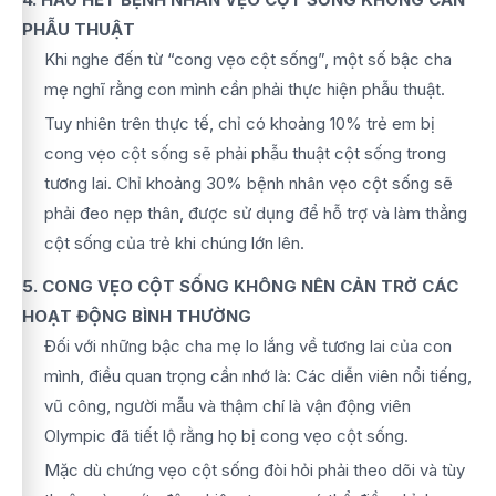
PHẪU THUẬT
Khi nghe đến từ “cong vẹo cột sống”, một số bậc cha
mẹ nghĩ rằng con mình cần phải thực hiện phẫu thuật.
Tuy nhiên trên thực tế, chỉ có khoảng 10% trẻ em bị
cong vẹo cột sống sẽ phải phẫu thuật cột sống trong
tương lai. Chỉ khoảng 30% bệnh nhân vẹo cột sống sẽ
phải đeo nẹp thân, được sử dụng để hỗ trợ và làm thẳng
cột sống của trẻ khi chúng lớn lên.
5. CONG VẸO CỘT SỐNG KHÔNG NÊN CẢN TRỞ CÁC
HOẠT ĐỘNG BÌNH THƯỜNG
Đối với những bậc cha mẹ lo lắng về tương lai của con
mình, điều quan trọng cần nhớ là: Các diễn viên nổi tiếng,
vũ công, người mẫu và thậm chí là vận động viên
Olympic đã tiết lộ rằng họ bị cong vẹo cột sống.
Mặc dù chứng vẹo cột sống đòi hỏi phải theo dõi và tùy