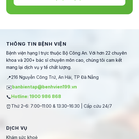
THÔNG TIN BỆNH VIỆN
Bệnh viện hạng I trực thuộc Bộ Công An. Với hơn 22 chuyên
khoa và 200+ bác sĩ chuyên môn cao, chúng tôi cam kết
mang lại dịch vụ y tế chất lượng.
📍
216 Nguyễn Công Trứ, An Hải, TP Đà Nẵng
✉️
banbientap@benhvien199.vn
📞
Hotline: 1900 986 868
⏰
Thứ 2–6: 7:00–11:00 & 13:30–16:30 | Cấp cứu 24/7
DỊCH VỤ
Khám sức khoẻ