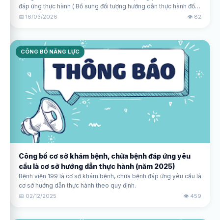
đáp ứng thực hành ( Bổ sung đối tượng hướng dẫn thực hành đối
với phạm vi hành nghề Bác sĩ chuyên khoa Phục hồi chức năng )
📅 16/03/2026
👁️ 82
CÔNG BỐ NĂNG LỰC
Công bố cơ sở khám bệnh, chữa bệnh đáp ứng yêu
cầu là cơ sở hướng dẫn thực hành (năm 2025)
Bệnh viện 199 là cơ sở khám bệnh, chữa bệnh đáp ứng yêu cầu là
cơ sở hướng dẫn thực hành theo quy định.
📅 02/12/2025
👁️ 459