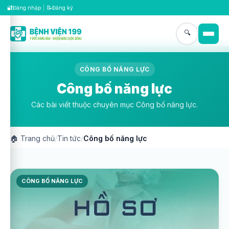
🔐
📝
Đăng nhập
|
Đăng ký
🔍
CÔNG BỐ NĂNG LỰC
Công bố năng lực
Các bài viết thuộc chuyên mục Công bố năng lực.
🏠
Trang chủ
/
Tin tức
/
Công bố năng lực
CÔNG BỐ NĂNG LỰC