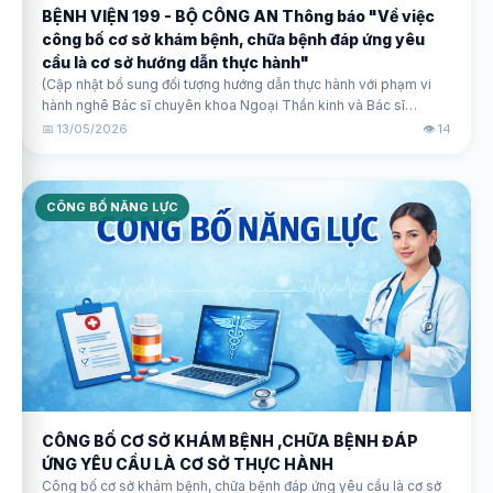
BỆNH VIỆN 199 - BỘ CÔNG AN Thông báo "Về việc
công bố cơ sở khám bệnh, chữa bệnh đáp ứng yêu
cầu là cơ sở hướng dẫn thực hành"
(Cập nhật bổ sung đối tượng hướng dẫn thực hành với phạm vi
hành nghê Bác sĩ chuyên khoa Ngoại Thần kinh và Bác sĩ
chuyên khoa Ngoại Chấn thương - Chỉnh hình)"
📅 13/05/2026
👁️ 14
CÔNG BỐ NĂNG LỰC
CÔNG BỐ CƠ SỞ KHÁM BỆNH ,CHỮA BỆNH ĐÁP
ỨNG YÊU CẦU LÀ CƠ SỞ THỰC HÀNH
Công bố cơ sở khám bệnh, chữa bệnh đáp ứng yêu cầu là cơ sở