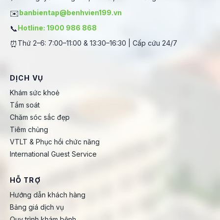
✉️
banbientap@benhvien199.vn
📞
Hotline: 1900 986 868
⏰
Thứ 2–6: 7:00–11:00 & 13:30–16:30 | Cấp cứu 24/7
DỊCH VỤ
Khám sức khoẻ
Tầm soát
Chăm sóc sắc đẹp
Tiêm chủng
VTLT & Phục hồi chức năng
International Guest Service
HỖ TRỢ
Hướng dẫn khách hàng
Bảng giá dịch vụ
Quy trình khám bệnh