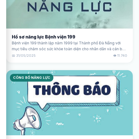
Hồ sơ năng lực Bệnh viện 199
Bệnh viện 199 thành lập năm 1999 tại Thành phố Đà Nẵng với
mục tiêu chăm sóc sức khỏe toàn diện cho nhân dân và cán bộ
chiến sĩ trong lực lượng vũ trang. Với đội ngũ y bác sĩ có trình độ
📅 31/05/2025
👁️ 11.740
chuyên môn cao và đầy nhiệt huyết cùng trang thiết bị hiện đại
và kỹ thuật tiên tiến.
CÔNG BỐ NĂNG LỰC