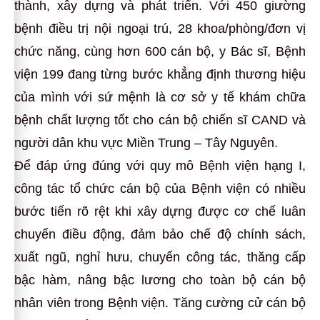
thành, xây dựng và phát triển. Với 450 giường
bệnh điều trị nội ngoại trú, 28 khoa/phòng/đơn vị
chức năng, cùng hơn 600 cán bộ, y Bác sĩ, Bệnh
viện 199 đang từng bước khẳng định thương hiệu
của mình với sứ mệnh là cơ sở y tế khám chữa
bệnh chất lượng tốt cho cán bộ chiến sĩ CAND và
người dân khu vực Miền Trung – Tây Nguyên.
Để đáp ứng đúng với quy mô Bệnh viện hạng I,
công tác tổ chức cán bộ của Bệnh viện có nhiều
bước tiến rõ rệt khi xây dựng được cơ chế luân
chuyển điều động, đảm bảo chế độ chính sách,
xuất ngũ, nghỉ hưu, chuyển công tác, thăng cấp
bậc hàm, nâng bậc lương cho toàn bộ cán bộ
nhân viên trong Bệnh viện. Tăng cường cử cán bộ