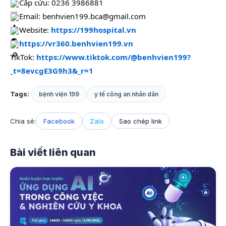
Cấp cứu: 0236 3986881
Email: benhvien199.bca@gmail.com
Website:
https://199hospital.vn
https://vr360.benhvien199.vn
TikTok:
https://www.tiktok.com/@benhvien199?
_t=8evcgE3G9h3&_r=1
Tags:
bệnh viện 199
y tế công an nhân dân
Chia sẻ:
Facebook
Zalo
Sao chép link
Bài viết liên quan