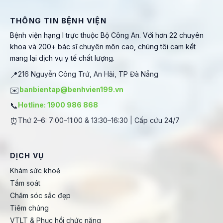
THÔNG TIN BỆNH VIỆN
Bệnh viện hạng I trực thuộc Bộ Công An. Với hơn 22 chuyên
khoa và 200+ bác sĩ chuyên môn cao, chúng tôi cam kết
mang lại dịch vụ y tế chất lượng.
📍
216 Nguyễn Công Trứ, An Hải, TP Đà Nẵng
✉️
banbientap@benhvien199.vn
📞
Hotline: 1900 986 868
⏰
Thứ 2–6: 7:00–11:00 & 13:30–16:30 | Cấp cứu 24/7
DỊCH VỤ
Khám sức khoẻ
Tầm soát
Chăm sóc sắc đẹp
Tiêm chủng
VTLT & Phục hồi chức năng