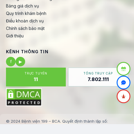
Bảng giá dịch vụ
Quy trình khám bệnh
Điều khoản dịch vụ
Chính sách bảo mật
Giới thiệu
KÊNH THÔNG TIN
f
▶
TRỰC TUYẾN
TỔNG TRUY CẬP
11
7.802.111
© 2024 Bệnh viện 199 – BCA. Quyết định thành lập số:
123/BV199-KHTH
✉️ banbientap@benhvien199.vn