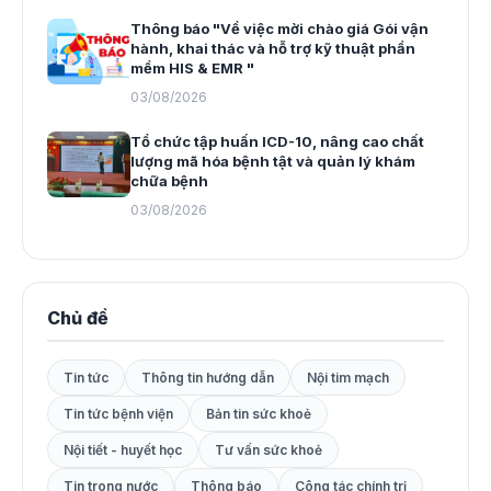
Thông báo "Về việc mời chào giá Gói vận
hành, khai thác và hỗ trợ kỹ thuật phần
mềm HIS & EMR "
03/08/2026
Tổ chức tập huấn ICD-10, nâng cao chất
lượng mã hóa bệnh tật và quản lý khám
chữa bệnh
03/08/2026
Chủ đề
Tin tức
Thông tin hướng dẫn
Nội tim mạch
Tin tức bệnh viện
Bản tin sức khoẻ
Nội tiết - huyết học
Tư vấn sức khoẻ
Tin trong nước
Thông báo
Công tác chính trị