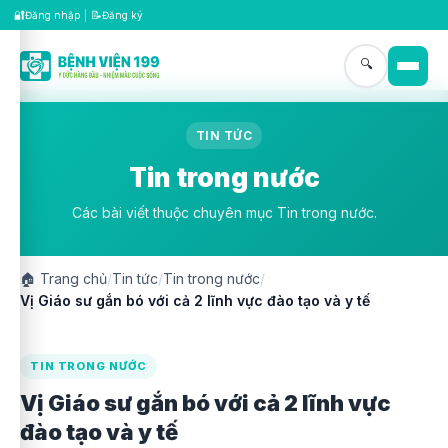
🔐
📝
Đăng nhập
|
Đăng ký
🔍
TIN TỨC
Tin trong nước
Các bài viết thuộc chuyên mục Tin trong nước.
🏠
Trang chủ
/
Tin tức
/
Tin trong nước
/
Vị Giáo sư gắn bó với cả 2 lĩnh vực đào tạo và y tế
TIN TRONG NƯỚC
Vị Giáo sư gắn bó với cả 2 lĩnh vực
đào tạo và y tế