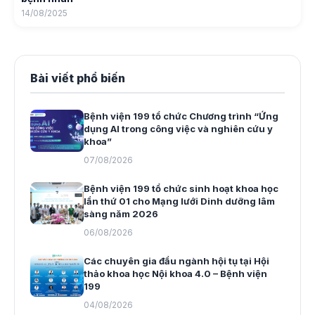
14/08/2025
Bài viết phổ biến
Bệnh viện 199 tổ chức Chương trình “Ứng
dụng AI trong công việc và nghiên cứu y
khoa”
07/08/2026
Bệnh viện 199 tổ chức sinh hoạt khoa học
lần thứ 01 cho Mạng lưới Dinh dưỡng lâm
sàng năm 2026
06/08/2026
Các chuyên gia đầu ngành hội tụ tại Hội
thảo khoa học Nội khoa 4.0 – Bệnh viện
199
04/08/2026