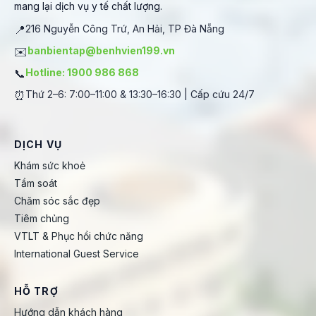
mang lại dịch vụ y tế chất lượng.
📍
216 Nguyễn Công Trứ, An Hải, TP Đà Nẵng
✉️
banbientap@benhvien199.vn
📞
Hotline: 1900 986 868
⏰
Thứ 2–6: 7:00–11:00 & 13:30–16:30 | Cấp cứu 24/7
DỊCH VỤ
Khám sức khoẻ
Tầm soát
Chăm sóc sắc đẹp
Tiêm chủng
VTLT & Phục hồi chức năng
International Guest Service
HỖ TRỢ
Hướng dẫn khách hàng