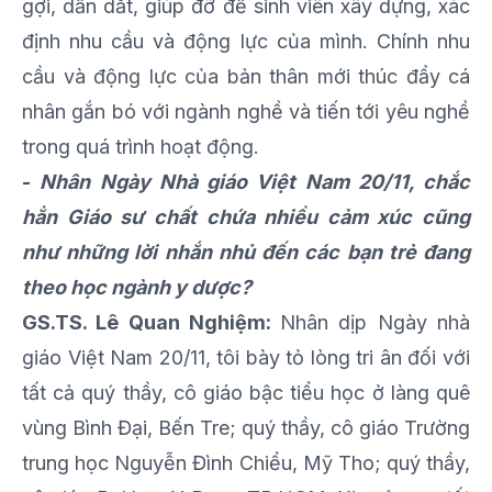
gợi, dẫn dắt, giúp đỡ để sinh viên xây dựng, xác
định nhu cầu và động lực của mình. Chính nhu
cầu và động lực của bản thân mới thúc đẩy cá
nhân gắn bó với ngành nghề và tiến tới yêu nghề
trong quá trình hoạt động.
-
Nhân Ngày Nhà giáo Việt Nam 20/11, chắc
hẳn Giáo sư chất chứa nhiều cảm xúc cũng
như những lời nhắn nhủ đến các bạn trẻ
đang
theo học ngành y dược?
GS.TS. Lê Quan Nghiệm:
Nhân dịp Ngày nhà
giáo Việt Nam 20/11, tôi bày tỏ lòng tri ân đối với
tất cả quý thầy, cô giáo bậc tiểu học ở làng quê
vùng Bình Đại, Bến Tre; quý thầy, cô giáo Trường
trung học Nguyễn Đình Chiểu, Mỹ Tho; quý thầy,