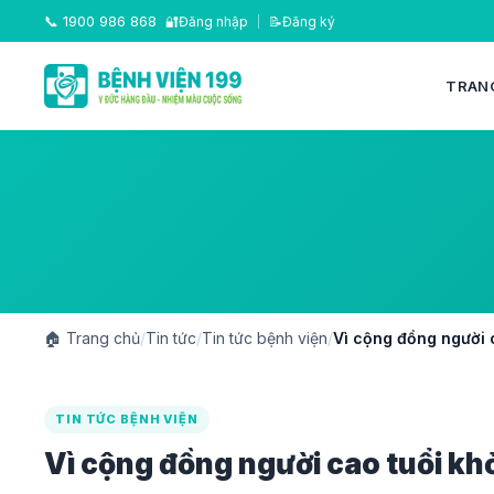
📞
1900 986 868
🔐
Đăng nhập
|
📝
Đăng ký
TRAN
🏠
Trang chủ
/
Tin tức
/
Tin tức bệnh viện
/
Vì cộng đồng người 
TIN TỨC BỆNH VIỆN
Vì cộng đồng người cao tuổi k