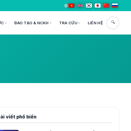
🌐
🔍
ỨC
ĐÀO TẠO & NCKH
TRA CỨU
LIÊN HỆ
ài viết phổ biến