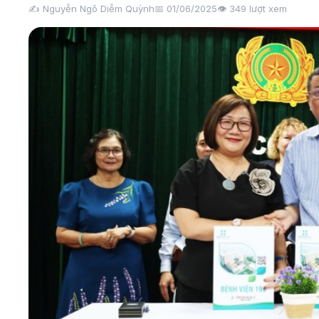
✍️ Nguyễn Ngô Diễm Quỳnh
📅 01/06/2025
👁️
349
lượt xem