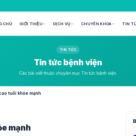
G CHỦ
GIỚI THIỆU
DỊCH VỤ
CHUYÊN KHOA
TIN T
TIN TỨC
Tin tức bệnh viện
Các bài viết thuộc chuyên mục Tin tức bệnh viện.
cao tuổi khỏe mạnh
B
hỏe mạnh