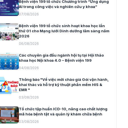
Bệnh viện 199 tổ chức Chương trình “Ứng dụng
AI trong công việc và nghiên cứu y khoa”
07/08/2026
Bệnh viện 199 tổ chức sinh hoạt khoa học lần
thứ 01 cho Mạng lưới Dinh dưỡng lâm sàng năm
2026
06/08/2026
Các chuyên gia đầu ngành hội tụ tại Hội thảo
khoa học Nội khoa 4.0 – Bệnh viện 199
04/08/2026
Thông báo "Về việc mời chào giá Gói vận hành,
khai thác và hỗ trợ kỹ thuật phần mềm HIS &
EMR "
03/08/2026
Tổ chức tập huấn ICD-10, nâng cao chất lượng
mã hóa bệnh tật và quản lý khám chữa bệnh
03/08/2026