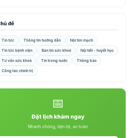
hủ đề
Tin tức
Thông tin hướng dẫn
Nội tim mạch
Tin tức bệnh viện
Bản tin sức khoẻ
Nội tiết - huyết học
Tư vấn sức khoẻ
Tin trong nước
Thông báo
Công tác chính trị
📅
Đặt lịch khám ngay
Nhanh chóng, tiện lợi, an toàn