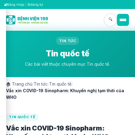
🔐
📝
Đăng nhập
|
Đăng ký
🔍
TIN TỨC
Tin quốc tế
Các bài viết thuộc chuyên mục Tin quốc tế.
🏠
Trang chủ
/
Tin tức
/
Tin quốc tế
/
Vắc xin COVID-19 Sinopharm: Khuyến nghị tạm thời của
WHO
TIN QUỐC TẾ
Vắc xin COVID-19 Sinopharm: