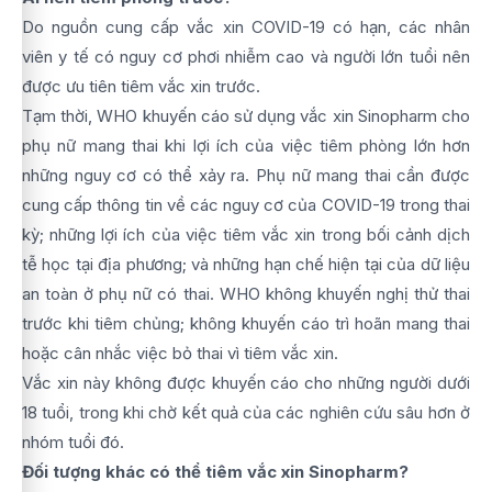
Do nguồn cung cấp vắc xin COVID-19 có hạn, các nhân
viên y tế có nguy cơ phơi nhiễm cao và người lớn tuổi nên
được ưu tiên tiêm vắc xin trước.
Tạm thời, WHO khuyến cáo sử dụng vắc xin Sinopharm cho
phụ nữ mang thai khi lợi ích của việc tiêm phòng lớn hơn
những nguy cơ có thể xảy ra. Phụ nữ mang thai cần được
cung cấp thông tin về các nguy cơ của COVID-19 trong thai
kỳ; những lợi ích của việc tiêm vắc xin trong bối cảnh dịch
tễ học tại địa phương; và những hạn chế hiện tại của dữ liệu
an toàn ở phụ nữ có thai. WHO không khuyến nghị thử thai
trước khi tiêm chủng; không khuyến cáo trì hoãn mang thai
hoặc cân nhắc việc bỏ thai vì tiêm vắc xin.
Vắc xin này không được khuyến cáo cho những người dưới
18 tuổi, trong khi chờ kết quả của các nghiên cứu sâu hơn ở
nhóm tuổi đó.
Đối tượng khác có thể tiêm vắc xin Sinopharm?