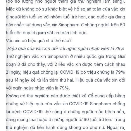
(do số lượng nhỏ người tham gia thử nghiệm lâm sàng).
Mặc dù không có sự khác biệt về hồ sơ an toàn của vắc xin
ở người lớn tuổi so với nhóm tuổi trẻ hơn, các quốc gia đang
cân nhắc sử dụng vắc xin Sinopharm ở những người trên 60
tuổi nên duy trì giám sát an toàn tích cực.
Vắc xin có hiệu quả như thế nào?
Hiệu quả của vắc xin đối với ngăn ngừa nhập viện là 79%
Thử nghiệm vắc xin Sinopharm ở nhiều quốc gia trong Giai
đoạn 3 đã cho thấy, với 2 liều vắc xin được tiêm cách nhau
21 ngày, hiệu quả chống lại COVID-19 có triệu chứng là 79%
sau 14 ngày kể từ lần tiêm thứ hai. Hiệu quả của vắc xin đối
với ngăn ngừa nhập viện là 79%.
Không có thử nghiệm nào được thiết kế để cung cấp bằng
chứng về hiệu quả của vắc xin COVID-19 Sinopharm chống
lại bệnh COVID-19 thể nặng ở những người mắc bệnh nền,
đang mang thai hoặc ở những người từ 60 tuổi trở lên. Trong
thử nghiệm đã tiến hành cũng không có phụ nữ. Ngoài ra,