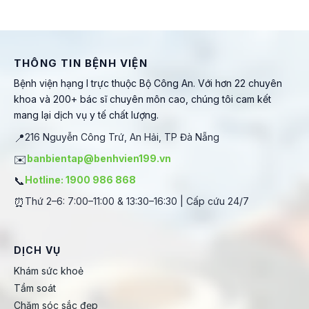
THÔNG TIN BỆNH VIỆN
Bệnh viện hạng I trực thuộc Bộ Công An. Với hơn 22 chuyên
khoa và 200+ bác sĩ chuyên môn cao, chúng tôi cam kết
mang lại dịch vụ y tế chất lượng.
📍
216 Nguyễn Công Trứ, An Hải, TP Đà Nẵng
✉️
banbientap@benhvien199.vn
📞
Hotline: 1900 986 868
⏰
Thứ 2–6: 7:00–11:00 & 13:30–16:30 | Cấp cứu 24/7
DỊCH VỤ
Khám sức khoẻ
Tầm soát
Chăm sóc sắc đẹp