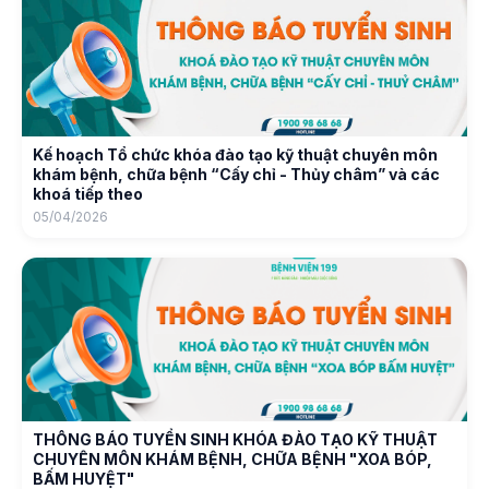
Kế hoạch Tổ chức khóa đào tạo kỹ thuật chuyên môn
khám bệnh, chữa bệnh “Cấy chỉ - Thủy châm” và các
khoá tiếp theo
05/04/2026
THÔNG BÁO TUYỂN SINH KHÓA ĐÀO TẠO KỸ THUẬT
CHUYÊN MÔN KHÁM BỆNH, CHỮA BỆNH "XOA BÓP,
BẤM HUYỆT"