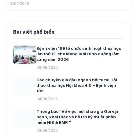
12/02/2026
Bài viết phổ biến
Bệnh viện 199 tổ chức sinh hoạt khoa học
lần thứ 01 cho Mạng lưới Dinh dưỡng lâm
sàng năm 2026
06/08/2026
Các chuyên gia đầu ngành hội tụ tại Hội
thảo khoa học Nội khoa 4.0 – Bệnh viện
199
04/08/2026
Thông báo "Về việc mời chào giá Gói vận
hành, khai thác và hỗ trợ kỹ thuật phần
mềm HIS & EMR "
03/08/2026