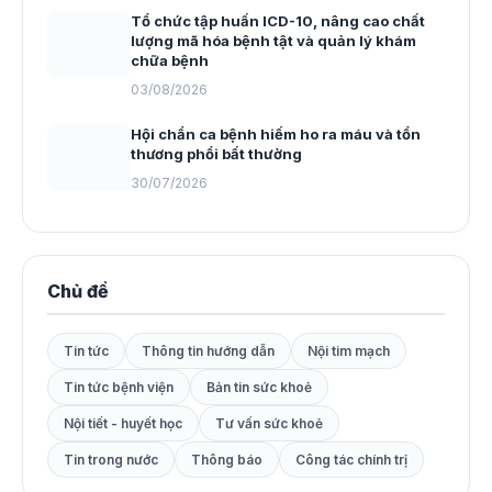
Tổ chức tập huấn ICD-10, nâng cao chất
lượng mã hóa bệnh tật và quản lý khám
chữa bệnh
03/08/2026
Hội chẩn ca bệnh hiếm ho ra máu và tổn
thương phổi bất thường
30/07/2026
Chủ đề
Tin tức
Thông tin hướng dẫn
Nội tim mạch
Tin tức bệnh viện
Bản tin sức khoẻ
Nội tiết - huyết học
Tư vấn sức khoẻ
Tin trong nước
Thông báo
Công tác chính trị