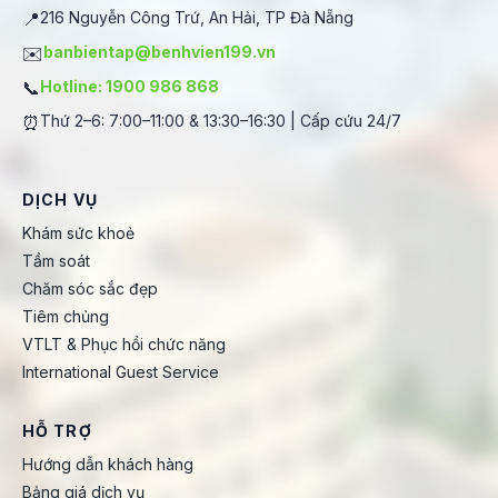
📍
216 Nguyễn Công Trứ, An Hải, TP Đà Nẵng
✉️
banbientap@benhvien199.vn
📞
Hotline: 1900 986 868
⏰
Thứ 2–6: 7:00–11:00 & 13:30–16:30 | Cấp cứu 24/7
DỊCH VỤ
Khám sức khoẻ
Tầm soát
Chăm sóc sắc đẹp
Tiêm chủng
VTLT & Phục hồi chức năng
International Guest Service
HỖ TRỢ
Hướng dẫn khách hàng
Bảng giá dịch vụ