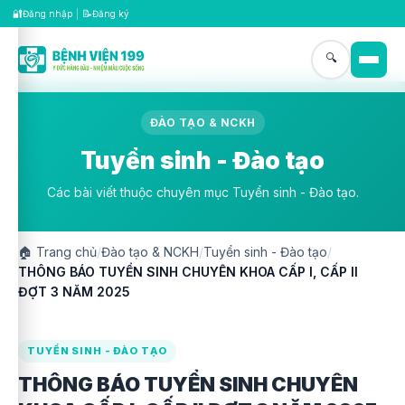
🔐
📝
Đăng nhập
|
Đăng ký
🔍
ĐÀO TẠO & NCKH
Tuyển sinh - Đào tạo
Các bài viết thuộc chuyên mục Tuyển sinh - Đào tạo.
🏠
Trang chủ
/
Đào tạo & NCKH
/
Tuyển sinh - Đào tạo
/
THÔNG BÁO TUYỂN SINH CHUYÊN KHOA CẤP I, CẤP II
ĐỢT 3 NĂM 2025
TUYỂN SINH - ĐÀO TẠO
THÔNG BÁO TUYỂN SINH CHUYÊN