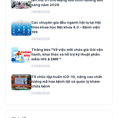
lần thứ 01 cho Mạng lưới Dinh dưỡng lâm
sàng năm 2026
06/08/2026
Các chuyên gia đầu ngành hội tụ tại Hội
thảo khoa học Nội khoa 4.0 – Bệnh viện
199
04/08/2026
Thông báo "Về việc mời chào giá Gói vận
hành, khai thác và hỗ trợ kỹ thuật phần
mềm HIS & EMR "
03/08/2026
Tổ chức tập huấn ICD-10, nâng cao chất
lượng mã hóa bệnh tật và quản lý khám
chữa bệnh
03/08/2026