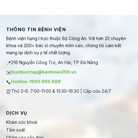
THÔNG TIN BỆNH VIỆN
Bệnh viện hạng I trực thuộc Bộ Công An. Với hơn 22 chuyên
khoa và 200+ bác sĩ chuyên môn cao, chúng tôi cam kết
mang lại dịch vụ y tế chất lượng.
📍
216 Nguyễn Công Trứ, An Hải, TP Đà Nẵng
✉️
banbientap@benhvien199.vn
📞
Hotline: 1900 986 868
⏰
Thứ 2–6: 7:00–11:00 & 13:30–16:30 | Cấp cứu 24/7
DỊCH VỤ
Khám sức khoẻ
Tầm soát
Chăm sóc sắc đẹp