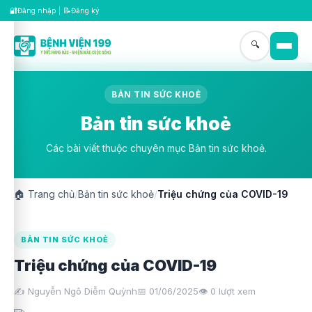
🔐
📝
Đăng nhập
|
Đăng ký
🔍
BẢN TIN SỨC KHOẺ
Bản tin sức khoẻ
Các bài viết thuộc chuyên mục Bản tin sức khoẻ.
🏠
Trang chủ
/
Bản tin sức khoẻ
/
Triệu chứng của COVID-19
BẢN TIN SỨC KHOẺ
Triệu chứng của COVID-19
✍️ Nguyễn Ngô Diễm Quỳnh
📅 01/06/2025
👁️
0
lượt xem