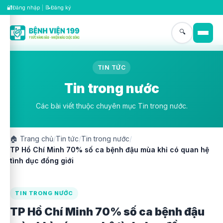
🔐
📝
Đăng nhập
|
Đăng ký
🔍
TIN TỨC
Tin trong nước
Các bài viết thuộc chuyên mục Tin trong nước.
🏠
Trang chủ
/
Tin tức
/
Tin trong nước
/
TP Hồ Chí Minh 70% số ca bệnh đậu mùa khỉ có quan hệ
tình dục đồng giới
TIN TRONG NƯỚC
TP Hồ Chí Minh 70% số ca bệnh đậu