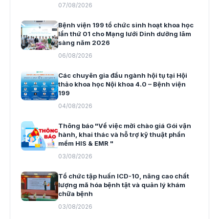
07/08/2026
Bệnh viện 199 tổ chức sinh hoạt khoa học
lần thứ 01 cho Mạng lưới Dinh dưỡng lâm
sàng năm 2026
06/08/2026
Các chuyên gia đầu ngành hội tụ tại Hội
thảo khoa học Nội khoa 4.0 – Bệnh viện
199
04/08/2026
Thông báo "Về việc mời chào giá Gói vận
hành, khai thác và hỗ trợ kỹ thuật phần
mềm HIS & EMR "
03/08/2026
Tổ chức tập huấn ICD-10, nâng cao chất
lượng mã hóa bệnh tật và quản lý khám
chữa bệnh
03/08/2026