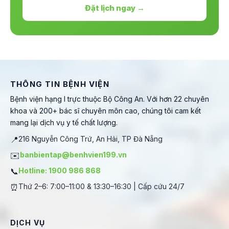
Đặt lịch ngay →
THÔNG TIN BỆNH VIỆN
Bệnh viện hạng I trực thuộc Bộ Công An. Với hơn 22 chuyên
khoa và 200+ bác sĩ chuyên môn cao, chúng tôi cam kết
mang lại dịch vụ y tế chất lượng.
📍
216 Nguyễn Công Trứ, An Hải, TP Đà Nẵng
✉️
banbientap@benhvien199.vn
📞
Hotline: 1900 986 868
⏰
Thứ 2–6: 7:00–11:00 & 13:30–16:30 | Cấp cứu 24/7
DỊCH VỤ