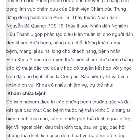
truyền ra đời. Phòng khám được các chuyên gia hàng đầu
trong lĩnh vực châm cứu của Bệnh viện Châm cứu Trung
ương đồng hành đó là PGS.TS, Thầy thuốc Nhân dân
Nguyễn Bá Quang; PGS.TS Thầy thuốc Nhân dân Nghiêm
Hữu Thành… góp phần tạo điều kiện thuận lợi cho người dân
đến khám chữa bệnh, nâng cao chất lượng khám chữa
bệnh, mang lại sự hài lòng cho khách hàng, bệnh nhân.
Hiện Khoa Y học cổ truyền thực hiện khám chữa bệnh bằng
các kỹ thuật đặc thù của y học cổ truyền kết hợp với y học
hiện đại cho bệnh nhân là Công an, Bảo hiểm y tế và bệnh
nhân dịch vụ. Khoa có nhiều nhiệm vụ, cụ thể như:
Khám chữa bệnh
Có kinh nghiệm điều trị các chứng bệnh thường gặp và đạt
kết quả cao như: Các bệnh thuộc hệ thần kinh: Di chứng tai
biến mạch máu não, các di chứng liệt thần kinh ngoại biên;
liệt VII ngoại biên, đau thần kinh tọa, đau vai gáy, các hội
chứng thần kinh liên quan đến thoát vị đĩa đệm cột sống