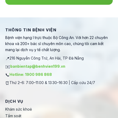
THÔNG TIN BỆNH VIỆN
Bệnh viện hạng I trực thuộc Bộ Công An. Với hơn 22 chuyên
khoa và 200+ bác sĩ chuyên môn cao, chúng tôi cam kết
mang lại dịch vụ y tế chất lượng.
📍
216 Nguyễn Công Trứ, An Hải, TP Đà Nẵng
✉️
banbientap@benhvien199.vn
📞
Hotline: 1900 986 868
⏰
Thứ 2–6: 7:00–11:00 & 13:30–16:30 | Cấp cứu 24/7
DỊCH VỤ
Khám sức khoẻ
Tầm soát