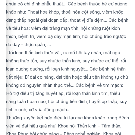
chưa có chỉ định phẫu thuật... Các bệnh thuộc hệ cơ xương
khớp như: Thoái hóa khớp, thoái hóa cột sống, viêm khớp
dạng thấp ngoài giai đoạn cấp, thoát vị đĩa đệm… Các bệnh
về tiêu hóa: viêm đại tràng mạn tính, hội chứng ruột kích
thích, bệnh trĩ, viêm dạ dày mạn tính, hội chứng trào ngược
dạ dày - thực quản, …
Rối loạn thần kinh thực vật, ra mồ hôi tay chân, mất ngủ
không thực tổn, suy nhược thần kinh, suy nhược cơ thể, rối
loạn cương dương, rối loạn kinh nguyệt… Các bệnh hệ thận
tiết niệu: Bí đái cơ năng, đại tiện hoặc tiểu tiện không tự chủ
không có nguyên nhân thực thể… Các bệnh về tim mạch:
Hỗ trợ điều trị tăng huyết áp, rối loạn thần kinh tim, thiểu
năng tuần hoàn não, hội chứng tiền đình, huyết áp thấp, suy
tĩnh mạch, xơ vữa động mạch…
Thường xuyên kết hợp điều trị tại các khoa khác trong Bệnh
viện và đạt hiệu quả như: Khoa nội Thần kinh – Tâm thần,
Khoa Phục hồi chức năng – Bệnh nghề nghiệp, Khoa nội