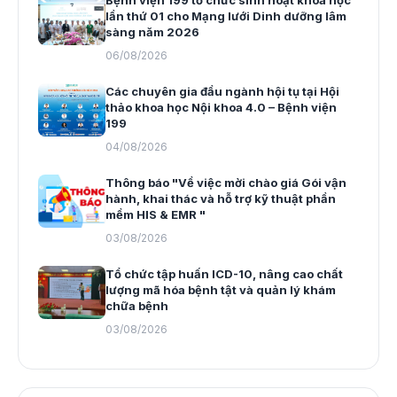
lần thứ 01 cho Mạng lưới Dinh dưỡng lâm
sàng năm 2026
06/08/2026
Các chuyên gia đầu ngành hội tụ tại Hội
thảo khoa học Nội khoa 4.0 – Bệnh viện
199
04/08/2026
Thông báo "Về việc mời chào giá Gói vận
hành, khai thác và hỗ trợ kỹ thuật phần
mềm HIS & EMR "
03/08/2026
Tổ chức tập huấn ICD-10, nâng cao chất
lượng mã hóa bệnh tật và quản lý khám
chữa bệnh
03/08/2026