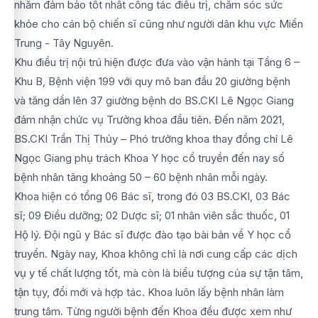
nhằm đảm bảo tốt nhất công tác điều trị, chăm sóc sức
khỏe cho cán bộ chiến sĩ cũng như người dân khu vực Miền
Trung - Tây Nguyên.
Khu điều trị nội trú hiện được đưa vào vận hành tại Tầng 6 –
Khu B, Bệnh viện 199 với quy mô ban đầu 20 giường bệnh
và tăng dần lên 37 giường bệnh do BS.CKI Lê Ngọc Giang
đảm nhận chức vụ Trưởng khoa đầu tiên. Đến năm 2021,
BS.CKI Trần Thị Thủy – Phó trưởng khoa thay đồng chí Lê
Ngọc Giang phụ trách Khoa Y học cổ truyền đến nay số
bệnh nhân tăng khoảng 50 – 60 bệnh nhân mỗi ngày.
Khoa hiện có tổng 06 Bác sĩ, trong đó 03 BS.CKI, 03 Bác
sĩ; 09 Điều dưỡng; 02 Dược sĩ; 01 nhân viên sắc thuốc, 01
Hộ lý. Đội ngũ y Bác sĩ được đào tạo bài bản về Y học cổ
truyền. Ngày nay, Khoa không chỉ là nơi cung cấp các dịch
vụ y tế chất lượng tốt, mà còn là biểu tượng của sự tận tâm,
tận tụy, đổi mới và hợp tác. Khoa luôn lấy bệnh nhân làm
trung tâm. Từng người bệnh đến Khoa đều được xem như