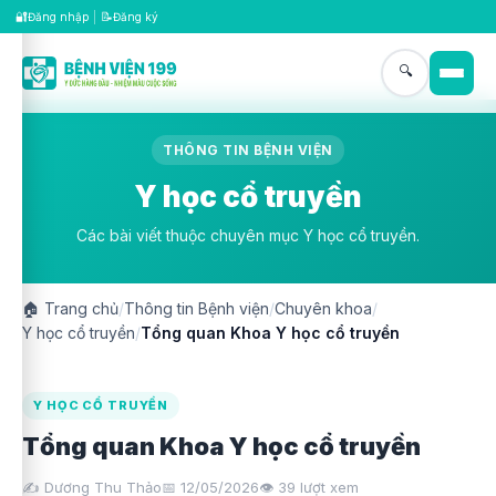
🔐
📝
Đăng nhập
|
Đăng ký
🔍
THÔNG TIN BỆNH VIỆN
Y học cổ truyền
Các bài viết thuộc chuyên mục Y học cổ truyền.
🏠
Trang chủ
/
Thông tin Bệnh viện
/
Chuyên khoa
/
Y học cổ truyền
/
Tổng quan Khoa Y học cổ truyền
Y HỌC CỔ TRUYỀN
Tổng quan Khoa Y học cổ truyền
✍️ Dương Thu Thảo
📅 12/05/2026
👁️
39
lượt xem