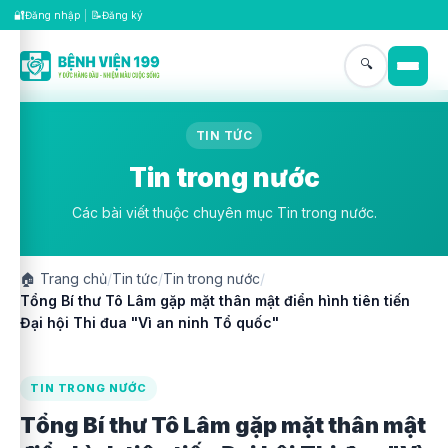
🔐
📝
Đăng nhập
|
Đăng ký
🔍
TIN TỨC
Tin trong nước
Các bài viết thuộc chuyên mục Tin trong nước.
🏠
Trang chủ
/
Tin tức
/
Tin trong nước
/
Tổng Bí thư Tô Lâm gặp mặt thân mật điển hình tiên tiến
Đại hội Thi đua "Vì an ninh Tổ quốc"
TIN TRONG NƯỚC
Tổng Bí thư Tô Lâm gặp mặt thân mật