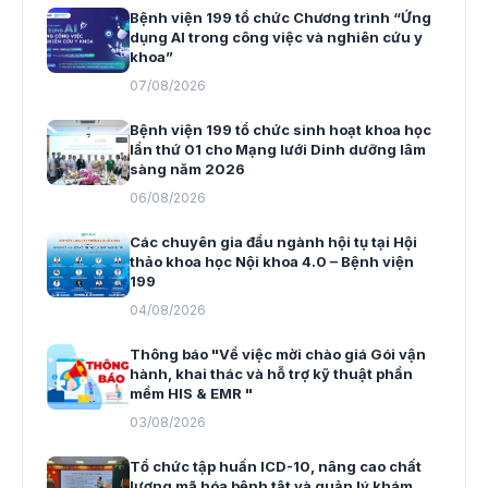
Bệnh viện 199 tổ chức Chương trình “Ứng
dụng AI trong công việc và nghiên cứu y
khoa”
07/08/2026
Bệnh viện 199 tổ chức sinh hoạt khoa học
lần thứ 01 cho Mạng lưới Dinh dưỡng lâm
sàng năm 2026
06/08/2026
Các chuyên gia đầu ngành hội tụ tại Hội
thảo khoa học Nội khoa 4.0 – Bệnh viện
199
04/08/2026
Thông báo "Về việc mời chào giá Gói vận
hành, khai thác và hỗ trợ kỹ thuật phần
mềm HIS & EMR "
03/08/2026
Tổ chức tập huấn ICD-10, nâng cao chất
lượng mã hóa bệnh tật và quản lý khám