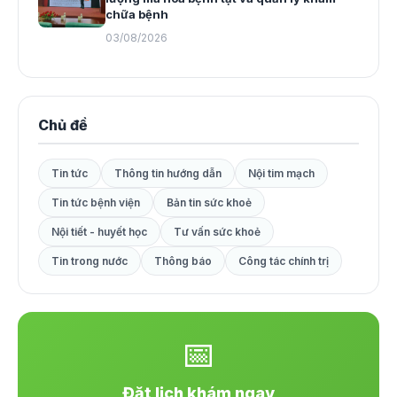
chữa bệnh
03/08/2026
Chủ đề
Tin tức
Thông tin hướng dẫn
Nội tim mạch
Tin tức bệnh viện
Bản tin sức khoẻ
Nội tiết - huyết học
Tư vấn sức khoẻ
Tin trong nước
Thông báo
Công tác chính trị
📅
Đặt lịch khám ngay