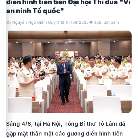
điển hình tiên tiến Đại hội Thi đua "Vì
an ninh Tổ quốc"
✍️ Nguyễn Ngô Diễm Quỳnh
📅 07/08/2025
👁️
302
lượt xem
Sáng 4/8, tại Hà Nội, Tổng Bí thư Tô Lâm đã
gặp mặt thân mật các gương điển hình tiên