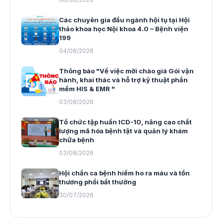
Các chuyên gia đầu ngành hội tụ tại Hội
thảo khoa học Nội khoa 4.0 – Bệnh viện
199
04/08/2026
Thông báo "Về việc mời chào giá Gói vận
hành, khai thác và hỗ trợ kỹ thuật phần
mềm HIS & EMR "
03/08/2026
Tổ chức tập huấn ICD-10, nâng cao chất
lượng mã hóa bệnh tật và quản lý khám
chữa bệnh
03/08/2026
Hội chẩn ca bệnh hiếm ho ra máu và tổn
thương phổi bất thường
30/07/2026