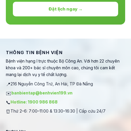
Đặt lịch ngay →
THÔNG TIN BỆNH VIỆN
Bệnh viện hạng I trực thuộc Bộ Công An. Với hơn 22 chuyên
khoa và 200+ bác sĩ chuyên môn cao, chúng tôi cam kết
mang lại dịch vụ y tế chất lượng.
📍
216 Nguyễn Công Trứ, An Hải, TP Đà Nẵng
✉️
banbientap@benhvien199.vn
📞
Hotline: 1900 986 868
⏰
Thứ 2–6: 7:00–11:00 & 13:30–16:30 | Cấp cứu 24/7