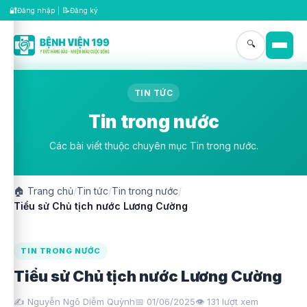
🔐
📝
Đăng nhập
|
Đăng ký
🔍
TIN TỨC
Tin trong nước
Các bài viết thuộc chuyên mục Tin trong nước.
🏠
Trang chủ
/
Tin tức
/
Tin trong nước
/
Tiểu sử Chủ tịch nước Lương Cường
TIN TRONG NƯỚC
Tiểu sử Chủ tịch nước Lương Cường
✍️ Nguyễn Ngô Diễm Quỳnh
📅 01/06/2025
👁️
131
lượt xem