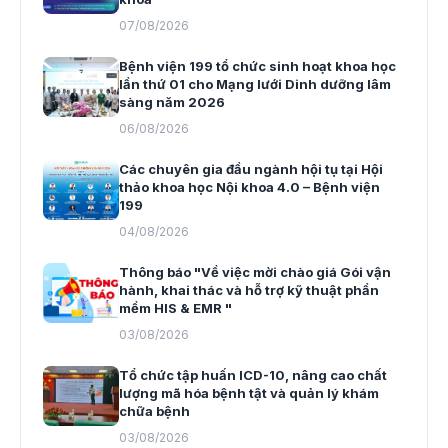
07/08/2026
Bệnh viện 199 tổ chức sinh hoạt khoa học
lần thứ 01 cho Mạng lưới Dinh dưỡng lâm
sàng năm 2026
06/08/2026
Các chuyên gia đầu ngành hội tụ tại Hội
thảo khoa học Nội khoa 4.0 – Bệnh viện
199
04/08/2026
Thông báo "Về việc mời chào giá Gói vận
hành, khai thác và hỗ trợ kỹ thuật phần
mềm HIS & EMR "
03/08/2026
Tổ chức tập huấn ICD-10, nâng cao chất
lượng mã hóa bệnh tật và quản lý khám
chữa bệnh
03/08/2026