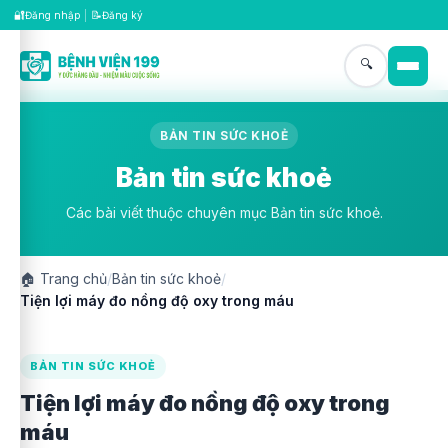
🔐
📝
Đăng nhập
|
Đăng ký
🔍
BẢN TIN SỨC KHOẺ
Bản tin sức khoẻ
Các bài viết thuộc chuyên mục Bản tin sức khoẻ.
🏠
Trang chủ
/
Bản tin sức khoẻ
/
Tiện lợi máy đo nồng độ oxy trong máu
BẢN TIN SỨC KHOẺ
Tiện lợi máy đo nồng độ oxy trong
máu