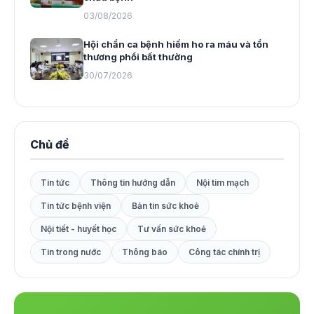
03/08/2026
Hội chẩn ca bệnh hiếm ho ra máu và tổn
thương phổi bất thường
30/07/2026
Chủ đề
Tin tức
Thông tin hướng dẫn
Nội tim mạch
Tin tức bệnh viện
Bản tin sức khoẻ
Nội tiết - huyết học
Tư vấn sức khoẻ
Tin trong nước
Thông báo
Công tác chính trị