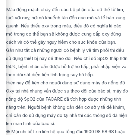
Máu động mạch chảy đến các bộ phận của cơ thể từ tim,
tươi với oxy, nơi nó khuếch tán đến các mô và tế bào xung
quanh. Nếu thiếu oxy trong máu, điều đó có nghĩa là các
mô trong cơ thể bạn sẽ không được cung cấp oxy đúng
cách và có thể gây nguy hiểm cho sức khỏe của bạn.
Gần như tất cả những người có bệnh lý về tim phổi thì đều
sử dụng thiết bị này để theo dõi. Nếu chỉ số SpO2 thấp hơn
94%, bệnh nhân cần được hỗ trợ hô hấp, phải nhập viện và
theo dõi sát diễn tiến tình trạng suy hô hấp.
Hiện nay để tiện cho người dùng sử dụng máy đo nồng độ
Oxy tại nhà nhưng vẫn được sự theo dõi của bác sĩ, máy đo
nồng độ SpO2 của FACARE đã tích hợp được những tính
năng trên. Người bệnh không cần đến cơ sở y tế để khám,
chỉ cần đo sử dụng máy đo tại nhà thì các thông số đã hiện
lên màn hình của bác sĩ.
☎️ Mọi chi tiết xin liên hệ qua tổng đài: 1900 98 68 68 hoặc