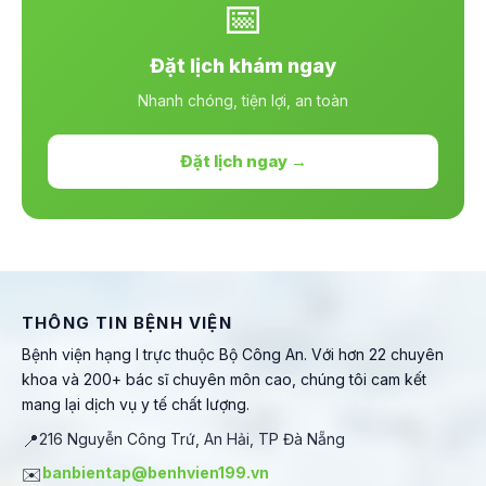
📅
Đặt lịch khám ngay
Nhanh chóng, tiện lợi, an toàn
Đặt lịch ngay →
THÔNG TIN BỆNH VIỆN
Bệnh viện hạng I trực thuộc Bộ Công An. Với hơn 22 chuyên
khoa và 200+ bác sĩ chuyên môn cao, chúng tôi cam kết
mang lại dịch vụ y tế chất lượng.
📍
216 Nguyễn Công Trứ, An Hải, TP Đà Nẵng
✉️
banbientap@benhvien199.vn