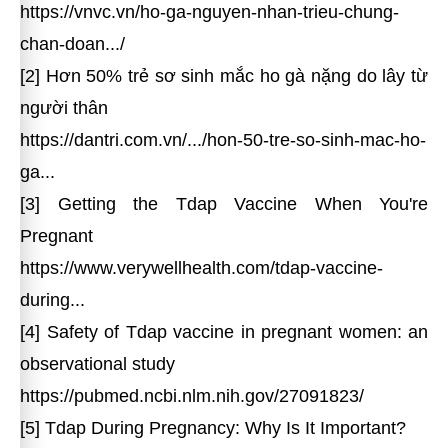
https://vnvc.vn/ho-ga-nguyen-nhan-trieu-chung-
chan-doan.../
[2] Hơn 50% trẻ sơ sinh mắc ho gà nặng do lây từ
người thân
https://dantri.com.vn/.../hon-50-tre-so-sinh-mac-ho-
ga...
[3] Getting the Tdap Vaccine When You're
Pregnant
https://www.verywellhealth.com/tdap-vaccine-
during...
[4] Safety of Tdap vaccine in pregnant women: an
observational study
https://pubmed.ncbi.nlm.nih.gov/27091823/
[5] Tdap During Pregnancy: Why Is It Important?