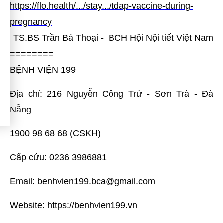
https://flo.health/.../stay.../tdap-vaccine-during-
pregnancy
TS.BS Trần Bá Thoại - BCH Hội Nội tiết Việt Nam
========
BỆNH VIỆN 199
Địa chỉ: 216 Nguyễn Công Trứ - Sơn Trà - Đà
Nẵng
1900 98 68 68 (CSKH)
Cấp cứu: 0236 3986881
Email: benhvien199.bca@gmail.com
Website:
https://benhvien199.vn