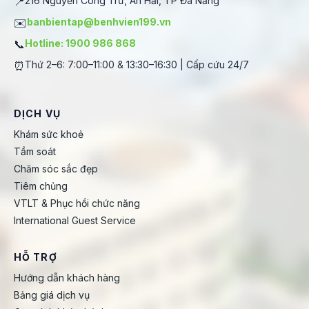
📍
216 Nguyễn Công Trứ, An Hải, TP Đà Nẵng
✉️
banbientap@benhvien199.vn
📞
Hotline: 1900 986 868
⏰
Thứ 2–6: 7:00–11:00 & 13:30–16:30 | Cấp cứu 24/7
DỊCH VỤ
Khám sức khoẻ
Tầm soát
Chăm sóc sắc đẹp
Tiêm chủng
VTLT & Phục hồi chức năng
International Guest Service
HỖ TRỢ
Hướng dẫn khách hàng
Bảng giá dịch vụ