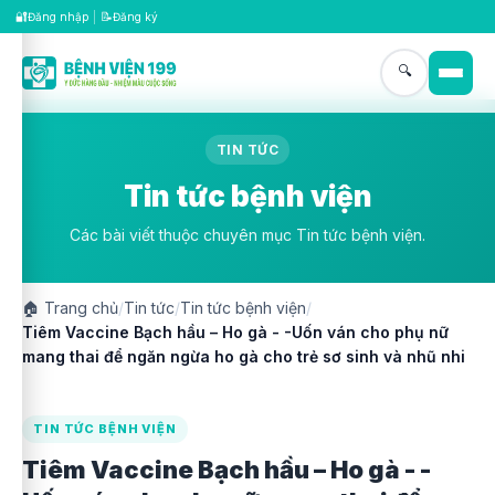
🔐
📝
Đăng nhập
|
Đăng ký
🔍
TIN TỨC
Tin tức bệnh viện
Các bài viết thuộc chuyên mục Tin tức bệnh viện.
🏠
Trang chủ
/
Tin tức
/
Tin tức bệnh viện
/
Tiêm Vaccine Bạch hầu – Ho gà - -Uốn ván cho phụ nữ
mang thai để ngăn ngừa ho gà cho trẻ sơ sinh và nhũ nhi
TIN TỨC BỆNH VIỆN
Tiêm Vaccine Bạch hầu – Ho gà - -