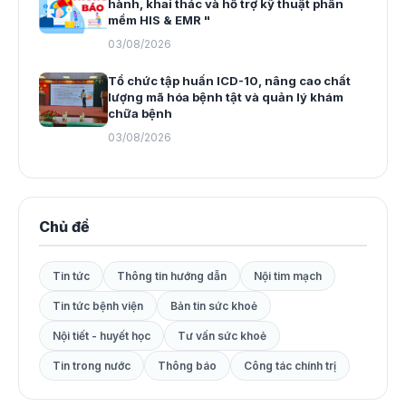
hành, khai thác và hỗ trợ kỹ thuật phần
mềm HIS & EMR "
03/08/2026
Tổ chức tập huấn ICD-10, nâng cao chất
lượng mã hóa bệnh tật và quản lý khám
chữa bệnh
03/08/2026
Chủ đề
Tin tức
Thông tin hướng dẫn
Nội tim mạch
Tin tức bệnh viện
Bản tin sức khoẻ
Nội tiết - huyết học
Tư vấn sức khoẻ
Tin trong nước
Thông báo
Công tác chính trị