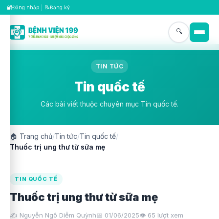
🔐
📝
Đăng nhập
|
Đăng ký
🔍
TIN TỨC
Tin quốc tế
Các bài viết thuộc chuyên mục Tin quốc tế.
🏠
Trang chủ
/
Tin tức
/
Tin quốc tế
/
Thuốc trị ung thư từ sữa mẹ
TIN QUỐC TẾ
Thuốc trị ung thư từ sữa mẹ
✍️ Nguyễn Ngô Diễm Quỳnh
📅 01/06/2025
👁️
65
lượt xem