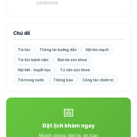
03/08/2026
Chủ đề
Tin tức
Thông tin hướng dẫn
Nội tim mạch
Tin tức bệnh viện
Bản tin sức khoẻ
Nội tiết - huyết học
Tư vấn sức khoẻ
Tin trong nước
Thông báo
Công tác chính trị
📅
Đặt lịch khám ngay
Nhanh chóng, tiện lợi, an toàn