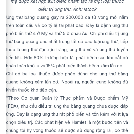
mẹ được kết hợp axit oleic nhằm tạo ra một loại thuốc
điều trị ung thư. Ảnh: Istock
Ung thư bàng quang gây ra 200.000 ca tử vong mỗi năm
trên toàn cầu và có tỷ lệ tái phát cao. Đây là bệnh ung thư
phổ biến thứ 4 ở Mỹ và thứ 5 ở châu Âu. Chi phí điều trị ung
thư bàng quang cao nhất trong tất cả các loại ung thư, tiếp
theo là ung thư đại trực tràng, ung thư vú và ung thư tuyến
tiền liệt. Hơn 80% trường hợp tái phát bệnh sau khi cắt bỏ
hoàn toàn khối u và 15% phát triển thành bệnh xâm lấn cơ.
Chỉ có ba loại thuốc được phép dùng cho ung thư bàng
quang không xâm lấn cơ. Ngoài ra, nguồn cung không đủ
khiến thuốc khó tiếp cận.
"Theo Cơ quan Quản lý Thực phẩm và Dược phẩm Mỹ
(FDA), nhu cầu điều trị ung thư bàng quang chưa được đáp
ứng. Đây là dạng ung thư rất phổ biến và tốn kém với ít lựa
chọn điều trị. Các phát hiện về Hamlet là một bước tiến và
chúng tôi hy vọng thuốc sẽ được sử dụng rộng rãi, có thể