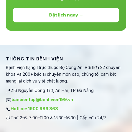
Đặt lịch ngay →
THÔNG TIN BỆNH VIỆN
Bệnh viện hạng I trực thuộc Bộ Công An. Với hơn 22 chuyên
khoa và 200+ bác sĩ chuyên môn cao, chúng tôi cam kết
mang lại dịch vụ y tế chất lượng.
📍
216 Nguyễn Công Trứ, An Hải, TP Đà Nẵng
✉️
banbientap@benhvien199.vn
📞
Hotline: 1900 986 868
⏰
Thứ 2–6: 7:00–11:00 & 13:30–16:30 | Cấp cứu 24/7