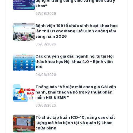
dụng AI trong công việc và nghiên cứu y
khoa”
07/08/2026
Bệnh viện 199 tổ chức sinh hoạt khoa học
lần thứ 01 cho Mạng lưới Dinh dưỡng lâm
sàng năm 2026
06/08/2026
Các chuyên gia đầu ngành hội tụ tại Hội
thảo khoa học Nội khoa 4.0 – Bệnh viện
199
04/08/2026
Thông báo "Về việc mời chào giá Gói vận
hành, khai thác và hỗ trợ kỹ thuật phần
mềm HIS & EMR "
03/08/2026
Tổ chức tập huấn ICD-10, nâng cao chất
lượng mã hóa bệnh tật và quản lý khám
chữa bệnh